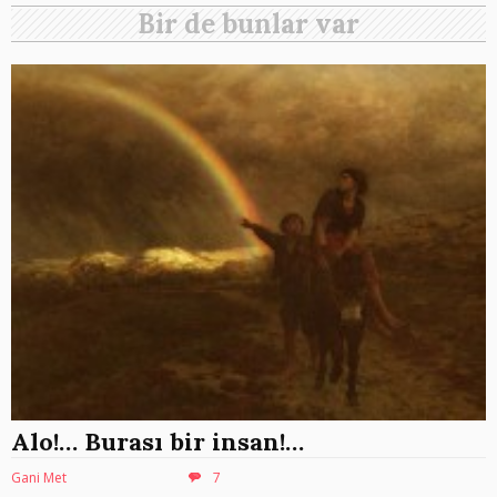
Bir de bunlar var
Alo!… Burası bir insan!…
Gani Met
7