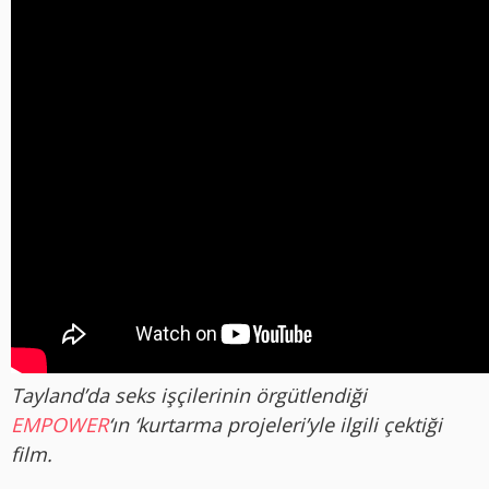
Tayland’da seks işçilerinin örgütlendiği
EMPOWER
‘ın ‘kurtarma projeleri’yle ilgili çektiği
film.