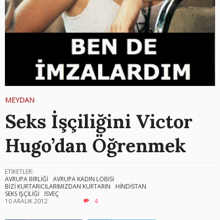
MEYDAN
Seks İşçiliğini Victor
Hugo’dan Öğrenmek
ETİKETLER:
AVRUPA BİRLİĞİ
AVRUPA KADIN LOBİSİ
BİZİ KURTARICILARIMIZDAN KURTARIN
HİNDİSTAN
SEKS İŞÇİLİĞİ
İSVEÇ
10 ARALIK 2012
4