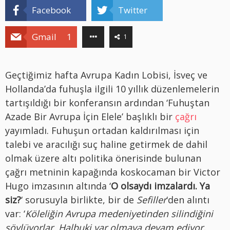
Facebook
Twitter
Gmail
1
1
Geçtiğimiz hafta Avrupa Kadın Lobisi, İsveç ve
Hollanda’da fuhuşla ilgili 10 yıllık düzenlemelerin
tartışıldığı bir konferansın ardından ‘Fuhuştan
Azade Bir Avrupa İçin Elele’ başlıklı bir
çağrı
yayımladı. Fuhuşun ortadan kaldırılması için
talebi ve aracılığı suç haline getirmek de dahil
olmak üzere altı politika önerisinde bulunan
çağrı metninin kapağında koskocaman bir Victor
Hugo imzasının altında ‘
O olsaydı imzalardı. Ya
siz?
‘ sorusuyla birlikte, bir de
Sefiller
‘den alıntı
var: ‘
Köleliğin Avrupa medeniyetinden silindiğini
söylüyorlar. Halbuki var olmaya devam ediyor,