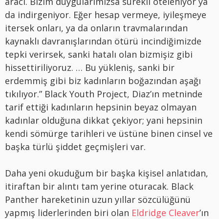
aracı. Bizim duygularımızsa sürekli öteleniyor ya
da indirgeniyor. Eğer hesap vermeye, iyileşmeye
itersek onları, ya da onların travmalarından
kaynaklı davranışlarından ötürü incindiğimizde
tepki verirsek, sanki hatalı olan bizmişiz gibi
hissettiriliyoruz. … Bu yükleniş, sanki bir
erdemmiş gibi biz kadınların boğazından aşağı
tıkılıyor.” Black Youth Project, Diaz’ın metninde
tarif ettiği kadınların hepsinin beyaz olmayan
kadınlar olduğuna dikkat çekiyor; yani hepsinin
kendi sömürge tarihleri ve üstüne binen cinsel ve
başka türlü şiddet geçmişleri var.
Daha yeni okuduğum bir başka kişisel anlatıdan,
itiraftan bir alıntı tam yerine oturacak. Black
Panther hareketinin uzun yıllar sözcülüğünü
yapmış liderlerinden biri olan
Eldridge Cleaver
’ın