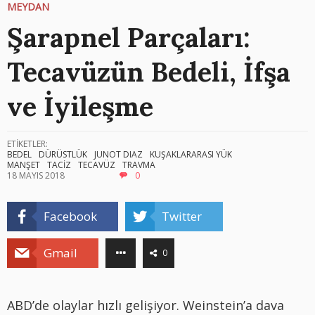
MEYDAN
Şarapnel Parçaları:
Tecavüzün Bedeli, İfşa
ve İyileşme
ETİKETLER:
BEDEL
DÜRÜSTLÜK
JUNOT DIAZ
KUŞAKLARARASI YÜK
MANŞET
TACİZ
TECAVÜZ
TRAVMA
18 MAYIS 2018
0
Facebook
Twitter
Gmail
0
ABD’de olaylar hızlı gelişiyor. Weinstein’a dava