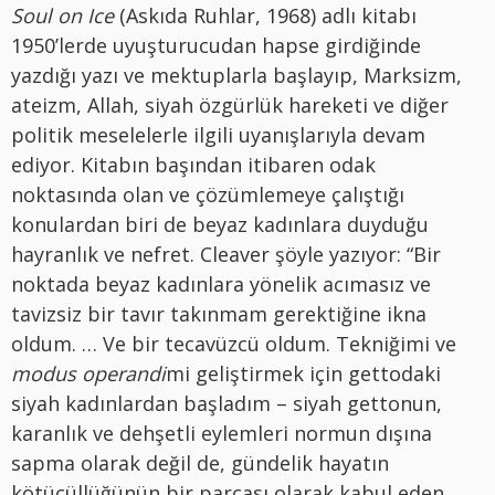
Soul on Ice
(Askıda Ruhlar, 1968) adlı kitabı
1950’lerde uyuşturucudan hapse girdiğinde
yazdığı yazı ve mektuplarla başlayıp, Marksizm,
ateizm, Allah, siyah özgürlük hareketi ve diğer
politik meselelerle ilgili uyanışlarıyla devam
ediyor. Kitabın başından itibaren odak
noktasında olan ve çözümlemeye çalıştığı
konulardan biri de beyaz kadınlara duyduğu
hayranlık ve nefret. Cleaver şöyle yazıyor: “Bir
noktada beyaz kadınlara yönelik acımasız ve
tavizsiz bir tavır takınmam gerektiğine ikna
oldum. … Ve bir tecavüzcü oldum. Tekniğimi ve
modus operandi
mi geliştirmek için gettodaki
siyah kadınlardan başladım – siyah gettonun,
karanlık ve dehşetli eylemleri normun dışına
sapma olarak değil de, gündelik hayatın
kötücüllüğünün bir parçası olarak kabul eden