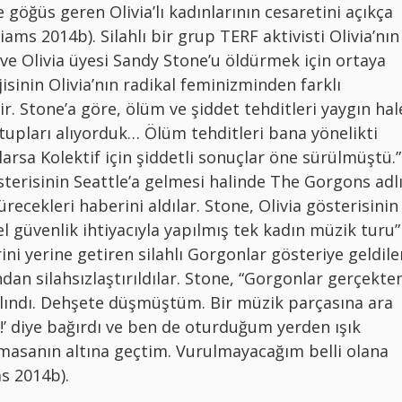
 göğüs geren Olivia’lı kadınlarının cesaretini açıkça
ms 2014b). Silahlı bir grup TERF aktivisti Olivia’nın
 ve Olivia üyesi Sandy Stone’u öldürmek için ortaya
isinin Olivia’nın radikal feminizminden farklı
. Stone’a göre, ölüm ve şiddet tehditleri yaygın hal
upları alıyorduk… Ölüm tehditleri bana yönelikti
rsa Kolektif için şiddetli sonuçlar öne sürülmüştü.
österisinin Seattle’a gelmesi halinde The Gorgons adl
ecekleri haberini aldılar. Stone, Olivia gösterisinin
l güvenlik ihtiyacıyla yapılmış tek kadın müzik turu”
ni yerine getiren silahlı Gorgonlar gösteriye geldile
ndan silahsızlaştırıldılar. Stone, “Gorgonlar gerçekte
n alındı. Dehşete düşmüştüm. Bir müzik parçasına ara
!’ diye bağırdı ve ben de oturduğum yerden ışık
masanın altına geçtim. Vurulmayacağım belli olana
s 2014b).