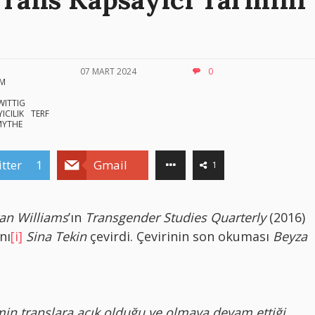
07 MART 2024
0
ZM
WITTIG
ICILIK
TERF
MYTHE
tter
1
Gmail
1
tan Williams
’ın
Transgender Studies Quarterly
(2016)
nı
[i]
Sina Tekin
çevirdi. Çevirinin son okuması
Beyza
min translara açık olduğu ve olmaya devam ettiği