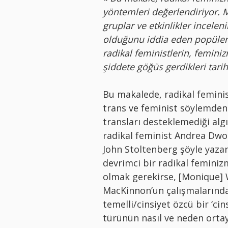
yöntemleri değerlendiriyor. M
gruplar ve etkinlikler incelen
olduğunu iddia eden popüler 
radikal feministlerin, femini
şiddete göğüs gerdikleri tarih
Bu makalede, radikal feminis
trans ve feminist söylemden 
transları desteklemediği algı
radikal feminist Andrea Dwor
John Stoltenberg şöyle yaza
devrimci bir radikal feminizm
olmak gerekirse, [Monique] 
MacKinnon’un çalışmalarında o
temelli/cinsiyet özcü bir ‘cin
türünün nasıl ve neden ortay