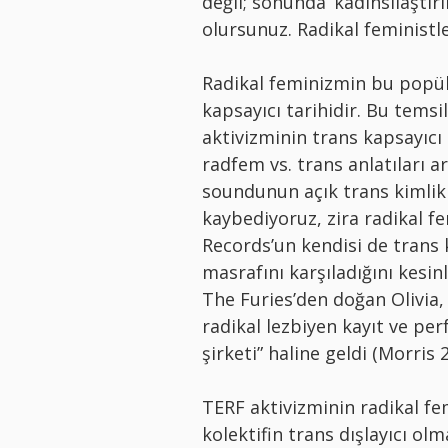
değil; sonunda ‘kadınsılaştırı
olursunuz. Radikal feministl
Radikal feminizmin bu popül
kapsayıcı tarihidir. Bu temsil
aktivizminin trans kapsayıcı
radfem vs. trans anlatıları a
soundunun açık trans kimlikl
kaybediyoruz, zira radikal fem
Records’un kendisi de trans k
masrafını karşıladığını kesin
The Furies’den doğan Olivia,
radikal lezbiyen kayıt ve per
şirketi” haline geldi (Morris 
TERF aktivizminin radikal fe
kolektifin trans dışlayıcı ol