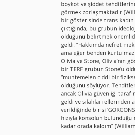
boykot ve şiddet tehditlerine
görmek zorlaşmaktadır (Willia
bir gösterisinde trans kadın
çıktığında, bu grubun ideoloj
olduğunu belirtmek önemlidir
geldi: “Hakkımda nefret mekt
ama eğer benden kurtulmazla
Olivia ve Stone, Olivia’nın g
bir TERF grubun Stone’u öldür
“muhtemelen ciddi bir fizikse
olduğunu söylüyor. Tehditleri
ancak Olivia güvenliği tarafı
geldi ve silahları ellerinde
verildiğinde birisi ‘GORGONS
hızıyla konsolun bulunduğu 
kadar orada kaldım” (William