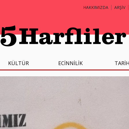
HAKKIMIZDA
ARŞİV
KÜLTÜR
ECİNNİLİK
TARİ