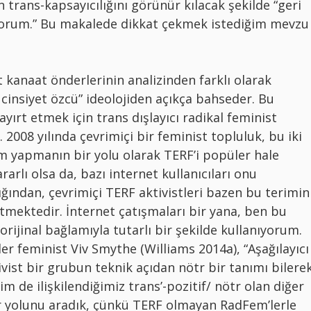
 trans-kapsayıcılığını görünür kılacak şekilde “geri
yorum.” Bu makalede dikkat çekmek istediğim mevzu
t kanaat önderlerinin analizinden farklı olarak
/ cinsiyet özcü” ideolojiden açıkça bahseder. Bu
ayırt etmek için trans dışlayıcı radikal feminist
 2008 yılında çevrimiçi bir feminist topluluk, bu iki
m yapmanın bir yolu olarak TERF’i popüler hale
rarlı olsa da, bazı internet kullanıcıları onu
dığından, çevrimiçi TERF aktivistleri bazen bu terimin
tmektedir. İnternet çatışmaları bir yana, ben bu
 orijinal bağlamıyla tutarlı bir şekilde kullanıyorum.
r feminist Viv Smythe (Williams 2014a), “Aşağılayıcı
ist bir grubun teknik açıdan nötr bir tanımı bilere
im de ilişkilendiğimiz trans’-pozitif/ nötr olan diğer
 yolunu aradık, çünkü TERF olmayan RadFem’lerle