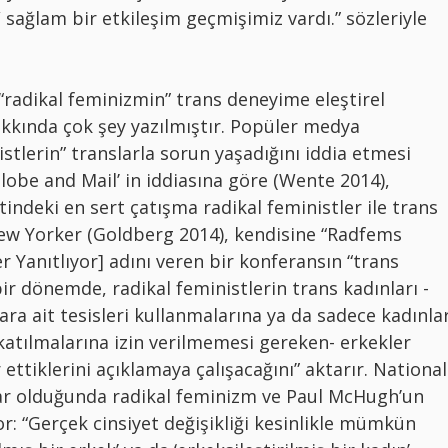
 sağlam bir etkileşim geçmişimiz vardı.” sözleriyle
radikal feminizmin” trans deneyime eleştirel
hakkında çok şey yazılmıştır. Popüler medya
istlerin” translarla sorun yaşadığını iddia etmesi
obe and Mail’ in iddiasına göre (Wente 2014),
ndeki en sert çatışma radikal feministler ile trans
New Yorker (Goldberg 2014), kendisine “Radfems
r Yanıtlıyor] adını veren bir konferansın “trans
bir dönemde, radikal feministlerin trans kadınları -
ara ait tesisleri kullanmalarına ya da sadece kadınla
 katılmalarına izin verilmemesi gereken- erkekler
ttiklerini açıklamaya çalışacağını” aktarır. National
lar olduğunda radikal feminizm ve Paul McHugh’un
or: “Gerçek cinsiyet değişikliği kesinlikle mümkün