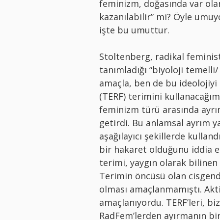
feminizm, doğasında var olan
kazanılabilir” mi? Öyle umu
işte bu umuttur.
Stoltenberg, radikal feminis
tanımladığı “biyoloji temelli
amaçla, ben de bu ideolojiyi 
(TERF) terimini kullanacağım.
feminizm türü arasında ayrı
getirdi. Bu anlamsal ayrım ya
aşağılayıcı şekillerde kullan
bir hakaret olduğunu iddia e
terimi, yaygın olarak bilinen
Terimin öncüsü olan cisgende
olması amaçlanmamıştı. Aktiv
amaçlanıyordu. TERF’leri, biz
RadFem’lerden ayırmanın bir