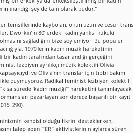
lmış bir erkek’ ya da ‘erkeksileştirilmiş bir kadın’
erin inandığı şey de tam olarak budur.”
er temsillerinde kaybolan, onun uzun ve cesur tran
ler, Dworkin’in 80’lerdeki kadın yanlısı hukuki
 olmasını sağladığını bize söylemiyor. Bu populer
racılığıyla, 1970’lerin kadın müzik hareketinin
i bir kadın tarafından tasarlandığı gerçeğini
inist lezbiyen ayrılıkçı müzik kolektifi Olivia
apsayıcıydı ve Olivia’nın translar için tıbbi bakım
likle duymuyoruz. Radikal feminist lezbiyen kolektifi
 “kısa sürede ‘kadın müziği’” hareketini tanımlayacak
formansları pazarlayan son derece başarılı bir kayıt
2015: 290).
minizmin kendisi olduğu fikrini desteklerken,
masını talep eden TERF aktivistlerinin aylarca süren