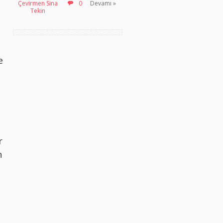
Çevirmen Sina
0
Devamı »
Tekin
e
”
ı
r
n