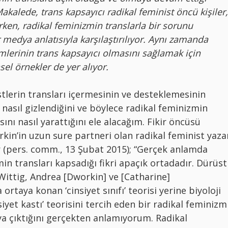
akalede, trans kapsayıcı radikal feminist öncü kişiler,
irken, radikal feminizmin translarla bir sorunu
medya anlatısıyla karşılaştırılıyor. Aynı zamanda
zmlerinin trans kapsayıcı olmasını sağlamak için
sel örnekler de yer alıyor.
tlerin transları içermesinin ve desteklemesinin
nasıl gizlendiğini ve böylece radikal feminizmin
sını nasıl yarattığını ele alacağım. Fikir öncüsü
kin’in uzun sure partneri olan radikal feminist yaza
r (pers. comm., 13 Şubat 2015); “Gerçek anlamda
in transları kapsadığı fikri apaçık ortadadır. Dürüst
Wittig, Andrea [Dworkin] ve [Catharine]
rtaya konan ‘cinsiyet sınıfı’ teorisi yerine biyoloji
siyet kastı’ teorisini tercih eden bir radikal feminizm
a çıktığını gerçekten anlamıyorum. Radikal