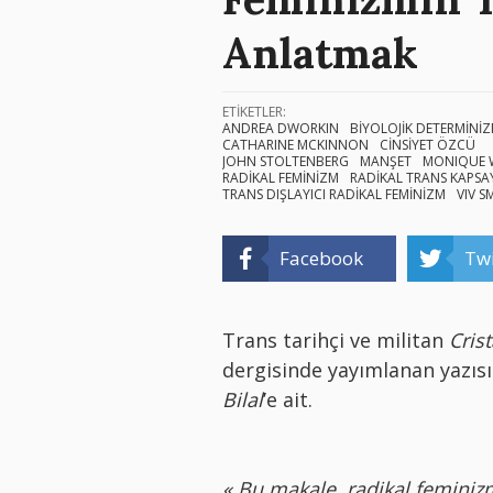
Anlatmak
ETİKETLER:
ANDREA DWORKIN
BİYOLOJİK DETERMİNİ
CATHARINE MCKINNON
CİNSİYET ÖZCÜ
JOHN STOLTENBERG
MANŞET
MONIQUE 
RADİKAL FEMİNİZM
RADİKAL TRANS KAPSAY
TRANS DIŞLAYICI RADİKAL FEMİNİZM
VIV S
Facebook
Twi
Trans tarihçi ve militan
Cris
dergisinde yayımlanan yazısı
Bilal
’e ait.
« Bu makale, radikal feminiz