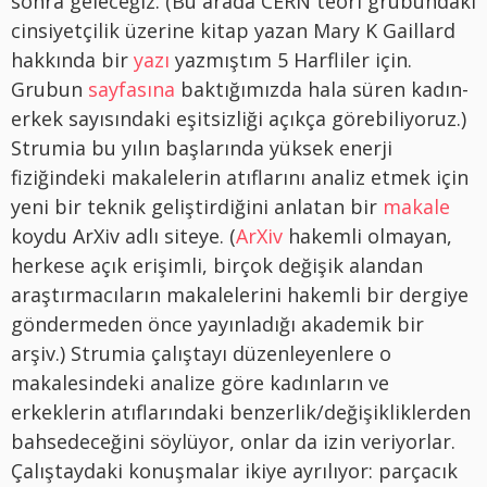
sonra geleceğiz. (Bu arada CERN teori grubundaki
cinsiyetçilik üzerine kitap yazan Mary K Gaillard
hakkında bir
yazı
yazmıştım 5 Harfliler için.
Grubun
sayfasına
baktığımızda hala süren kadın-
erkek sayısındaki eşitsizliği açıkça görebiliyoruz.)
Strumia bu yılın başlarında yüksek enerji
fiziğindeki makalelerin atıflarını analiz etmek için
yeni bir teknik geliştirdiğini anlatan bir
makale
koydu ArXiv adlı siteye. (
ArXiv
hakemli olmayan,
herkese açık erişimli, birçok değişik alandan
araştırmacıların makalelerini hakemli bir dergiye
göndermeden önce yayınladığı akademik bir
arşiv.) Strumia çalıştayı düzenleyenlere o
makalesindeki analize göre kadınların ve
erkeklerin atıflarındaki benzerlik/değişikliklerden
bahsedeceğini söylüyor, onlar da izin veriyorlar.
Çalıştaydaki konuşmalar ikiye ayrılıyor: parçacık