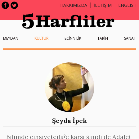
HAKKIMIZDA
İLETİŞİM
ENGLISH
MEYDAN
KÜLTÜR
ECİNNİLİK
TARİH
SANAT
Şeyda İpek
Bilimde cinsiyetçiliğe karşı şimdi de Adalet