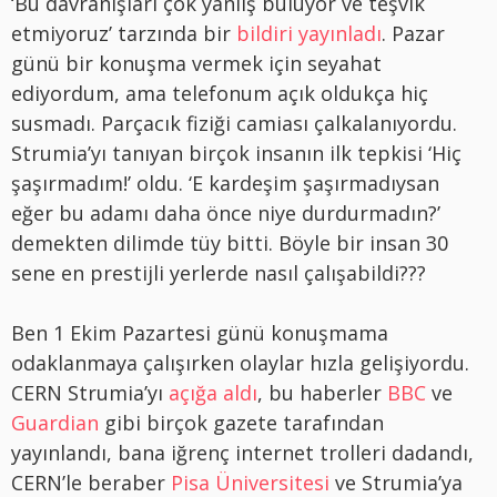
‘Bu davranışları çok yanlış buluyor ve teşvik
etmiyoruz’ tarzında bir
bildiri yayınladı
. Pazar
günü bir konuşma vermek için seyahat
ediyordum, ama telefonum açık oldukça hiç
susmadı. Parçacık fiziği camiası çalkalanıyordu.
Strumia’yı tanıyan birçok insanın ilk tepkisi ‘Hiç
şaşırmadım!’ oldu. ‘E kardeşim şaşırmadıysan
eğer bu adamı daha önce niye durdurmadın?’
demekten dilimde tüy bitti. Böyle bir insan 30
sene en prestijli yerlerde nasıl çalışabildi???
Ben 1 Ekim Pazartesi günü konuşmama
odaklanmaya çalışırken olaylar hızla gelişiyordu.
CERN Strumia’yı
açığa aldı
, bu haberler
BBC
ve
Guardian
gibi birçok gazete tarafından
yayınlandı, bana iğrenç internet trolleri dadandı,
CERN’le beraber
Pisa Üniversitesi
ve Strumia’ya