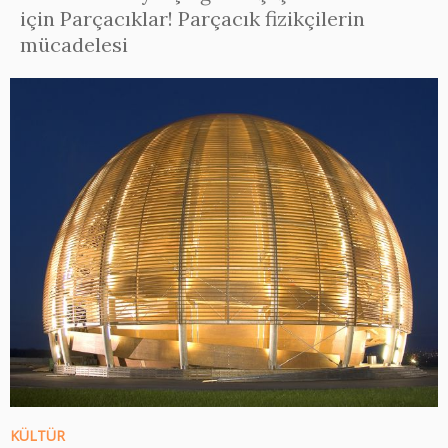
için Parçacıklar! Parçacık fizikçilerin
mücadelesi
KÜLTÜR