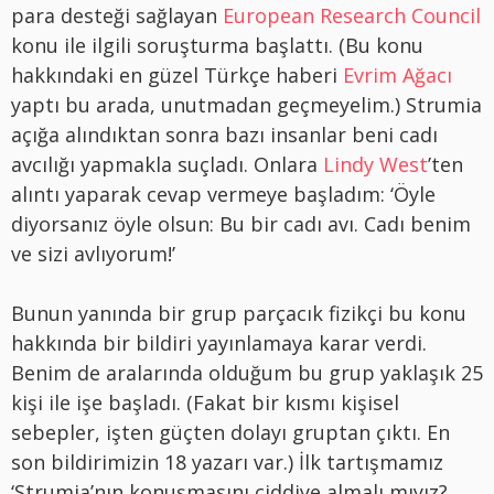
para desteği sağlayan
European Research Council
konu ile ilgili soruşturma başlattı. (Bu konu
hakkındaki en güzel Türkçe haberi
Evrim Ağacı
yaptı bu arada, unutmadan geçmeyelim.) Strumia
açığa alındıktan sonra bazı insanlar beni cadı
avcılığı yapmakla suçladı. Onlara
Lindy West
’ten
alıntı yaparak cevap vermeye başladım: ‘Öyle
diyorsanız öyle olsun: Bu bir cadı avı. Cadı benim
ve sizi avlıyorum!’
Bunun yanında bir grup parçacık fizikçi bu konu
hakkında bir bildiri yayınlamaya karar verdi.
Benim de aralarında olduğum bu grup yaklaşık 25
kişi ile işe başladı. (Fakat bir kısmı kişisel
sebepler, işten güçten dolayı gruptan çıktı. En
son bildirimizin 18 yazarı var.) İlk tartışmamız
‘Strumia’nın konuşmasını ciddiye almalı mıyız?