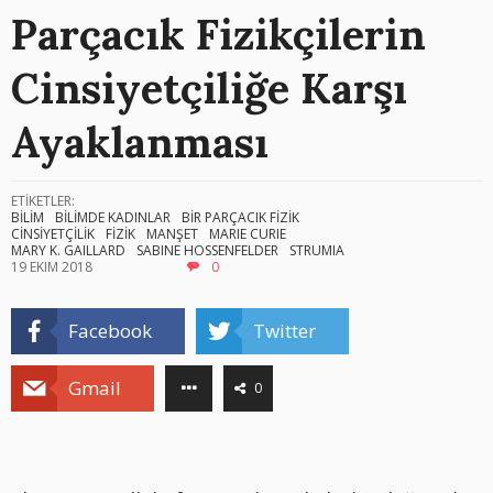
Parçacık Fizikçilerin
Cinsiyetçiliğe Karşı
Ayaklanması
ETİKETLER:
BİLİM
BİLİMDE KADINLAR
BİR PARÇACIK FİZİK
CİNSİYETÇİLİK
FİZİK
MANŞET
MARIE CURIE
MARY K. GAILLARD
SABINE HOSSENFELDER
STRUMIA
19 EKIM 2018
0
Facebook
Twitter
Gmail
0