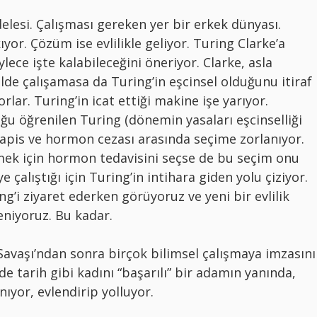
lesi. Çalışması gereken yer bir erkek dünyası.
kıyor. Çözüm ise evlilikle geliyor. Turing Clarke’a
lece işte kalabileceğini öneriyor. Clarke, asla
ilde çalışamasa da Turing’in eşcinsel olduğunu itiraf
rlar. Turing’in icat ettiği makine işe yarıyor.
ğu öğrenilen Turing (dönemin yasaları eşcinselliği
 hapis ve hormon cezası arasında seçime zorlanıyor.
ek için hormon tedavisini seçse de bu seçim onu
çalıştığı için Turing’in intihara giden yolu çiziyor.
ng’i ziyaret ederken görüyoruz ve yeni bir evlilik
niyoruz. Bu kadar.
 Savaşı’ndan sonra birçok bilimsel çalışmaya imzasını
de tarih gibi kadını “başarılı” bir adamın yanında,
ıyor, evlendirip yolluyor.