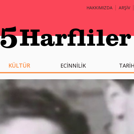
HAKKIMIZDA
ARŞİV
KÜLTÜR
ECİNNİLİK
TARİ