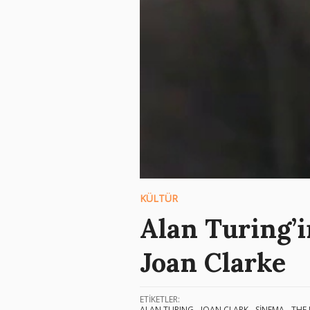
KÜLTÜR
Alan Turing’
Joan Clarke
ETİKETLER:
ALAN TURING
JOAN CLARK
SİNEMA
THE 