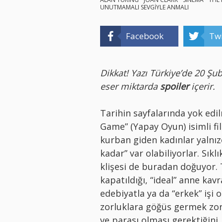
UNUTMAMALI SEVGİYLE ANMALI
Facebook
Twi
Dikkat! Yazı Türkiye’de 20 Şub
eser miktarda
spoiler
içerir.
Tarihin sayfalarında yok edil
Game” (Yapay Oyun) isimli fi
kurban giden kadınlar yalnızc
kadar” var olabiliyorlar. Sık
klişesi de buradan doğuyor. T
kapatıldığı, “ideal” anne kav
edebiyatla ya da “erkek” işi 
zorluklara göğüs germek zoru
ve parası olması gerektiğini,