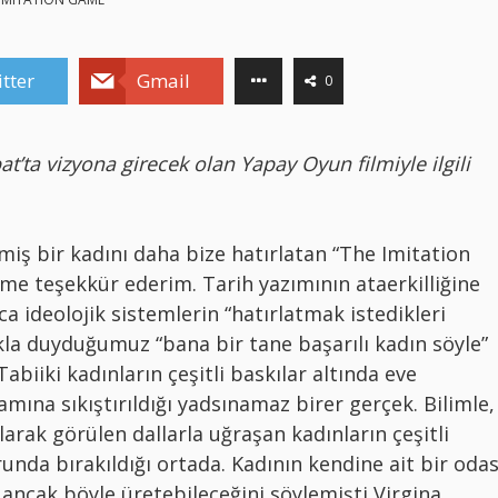
tter
Gmail
0
at’ta vizyona girecek olan Yapay Oyun filmiyle ilgili
miş bir kadını daha bize hatırlatan “The Imitation
lme teşekkür ederim. Tarih yazımının ataerkilliğine
a ideolojik sistemlerin “hatırlatmak istedikleri
lıkla duyduğumuz “bana bir tane başarılı kadın söyle”
abiiki kadınların çeşitli baskılar altında eve
ramına sıkıştırıldığı yadsınamaz birer gerçek. Bilimle,
olarak görülen dallarla uğraşan kadınların çeşitli
nda bırakıldığı ortada. Kadının kendine ait bir odas
 ancak böyle üretebileceğini söylemişti Virgina