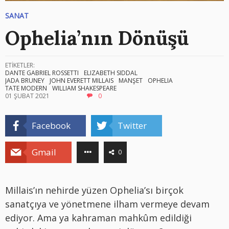
SANAT
Ophelia’nın Dönüşü
ETİKETLER:
DANTE GABRIEL ROSSETTI
ELIZABETH SIDDAL
JADA BRUNEY
JOHN EVERETT MILLAIS
MANŞET
OPHELIA
TATE MODERN
WILLIAM SHAKESPEARE
01 ŞUBAT 2021
0
Facebook
Twitter
Gmail
0
Millais’ın nehirde yüzen Ophelia’sı birçok
sanatçıya ve yönetmene ilham vermeye devam
ediyor. Ama ya kahraman mahkûm edildiği