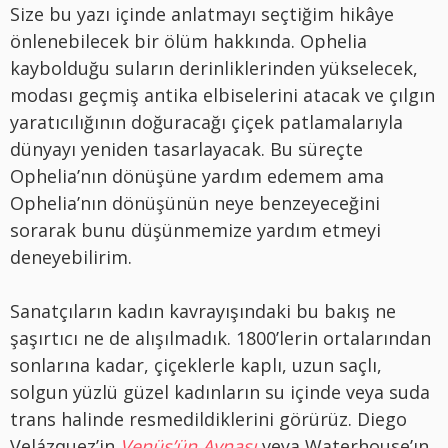
Size bu yazı içinde anlatmayı seçtiğim hikâye
önlenebilecek bir ölüm hakkında. Ophelia
kaybolduğu suların derinliklerinden yükselecek,
modası geçmiş antika elbiselerini atacak ve çılgın
yaratıcılığının doğuracağı çiçek patlamalarıyla
dünyayı yeniden tasarlayacak. Bu süreçte
Ophelia’nın dönüşüne yardım edemem ama
Ophelia’nın dönüşünün neye benzeyeceğini
sorarak bunu düşünmemize yardım etmeyi
deneyebilirim.
Sanatçıların kadın kavrayışındaki bu bakış ne
şaşırtıcı ne de alışılmadık. 1800’lerin ortalarından
sonlarına kadar, çiçeklerle kaplı, uzun saçlı,
solgun yüzlü güzel kadınların su içinde veya suda
trans halinde resmedildiklerini görürüz. Diego
Velázquez’in
Venüs’ün Aynası
veya Waterhouse’ın