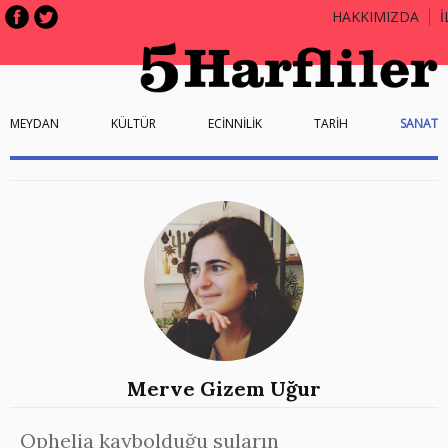
HAKKIMIZDA
İ
MEYDAN
KÜLTÜR
ECİNNİLİK
TARİH
SANAT
Merve Gizem Uğur
Ophelia kaybolduğu suların