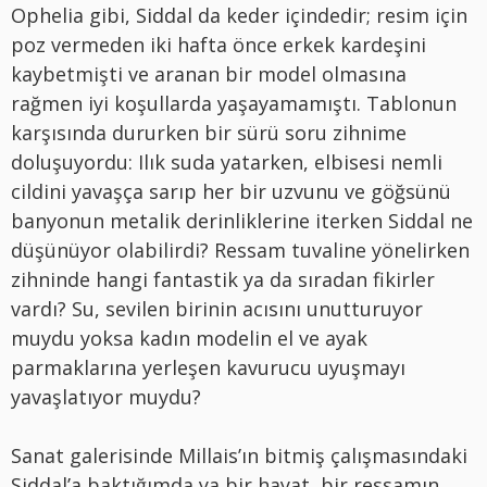
Ophelia gibi, Siddal da keder içindedir; resim için
poz vermeden iki hafta önce erkek kardeşini
kaybetmişti ve aranan bir model olmasına
rağmen iyi koşullarda yaşayamamıştı. Tablonun
karşısında dururken bir sürü soru zihnime
doluşuyordu: Ilık suda yatarken, elbisesi nemli
cildini yavaşça sarıp her bir uzvunu ve göğsünü
banyonun metalik derinliklerine iterken Siddal ne
düşünüyor olabilirdi? Ressam tuvaline yönelirken
zihninde hangi fantastik ya da sıradan fikirler
vardı? Su, sevilen birinin acısını unutturuyor
muydu yoksa kadın modelin el ve ayak
parmaklarına yerleşen kavurucu uyuşmayı
yavaşlatıyor muydu?
Sanat galerisinde Millais’ın bitmiş çalışmasındaki
Siddal’a baktığımda ya bir hayat, bir ressamın