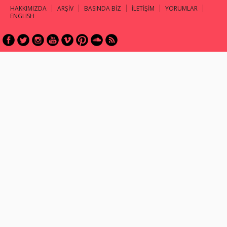
HAKKIMIZDA
ARŞİV
BASINDA BİZ
İLETİŞİM
YORUMLAR
ENGLISH