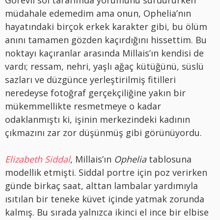
müdahale edemedim ama onun, Ophelia’nın
hayatındaki birçok erkek karakter gibi, bu ölüm
anını tamamen gözden kaçırdığını hissettim. Bu
noktayı kaçıranlar arasında Millais’ın kendisi de
vardı; ressam, nehri, yaşlı ağaç kütüğünü, süslü
sazları ve düzgünce yerleştirilmiş fitilleri
neredeyse fotoğraf gerçekçiliğine yakın bir
mükemmellikte resmetmeye o kadar
odaklanmıştı ki, işinin merkezindeki kadının
çıkmazını zar zor düşünmüş gibi görünüyordu.
Elizabeth Siddal
, Millais’ın
Ophelia
tablosuna
modellik etmişti. Siddal portre için poz verirken
günde birkaç saat, alttan lambalar yardımıyla
ısıtılan bir teneke küvet içinde yatmak zorunda
kalmış. Bu sırada yalnızca ikinci el ince bir elbise