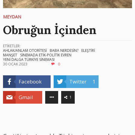
MEYDAN
Obruğun İçinden
ETİKETLER:
AHLAK/ANLAM OTORİTESİ
BABA NERDESİN?
ELEŞTİRİ
MANŞET
SİNEMADA ETİK-POLİTİK EVREN
YENİ DALGA TÜRKİYE SİNEMASI
30 OCAK 2023
0
Facebook
Twitter
1
Gmail
1