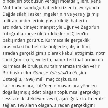
bindikleri otobüsün verdiği molada Çilem, Reha
Muhtar’ın sunduğu haberleri izler televizyonda.
Dağda silahlı asker imgelerinin ve yere yığılmış
militan bedenlerinin gösterildiği haberin
ardından, cinayet manşetiyle Uğur ve Zagor’un
fotoğraflarını ve öldürüldüklerini Çilem’in
bakışından görürüz. Kurmaca ile gerçeklik
arasındaki bu belirsiz bölgede çalışan film,
sıradan gerçekliğimiz olarak kabul ettiğimiz, nötr
sandığımız çerçevelerin, haber tertibatlarının da
kurmaca ile örülüşünü tanımamıza imkân verir.
Bir başka film
Güneşe Yolculuk
’ta (Yeşim
Ustaoğlu, 1999) milli maç coşkusuna
katılmayanlara, “biz”den olmayanlara yönelen
doğallaşmış şiddet olağan toplumsal gerçekliği
sessizce destekleyen zevki, aşırılığı fark etmemizi
sağlar. 1990’ların olağan, sıradan gerçekliğini