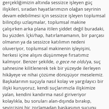
gerçekliğimizin altında sessizce işleyen güç
ilişkileri, sıradan hayatlarımızın olağan seyrinin
devam edebilmesi için sessizce işleyen toplumsal
bilinçdışı uzlaşmalar, toplumsal makine
çalışırken arka plana itilen şiddet değil buradaki,
bu yüzden. İçki/hap, hatırlamamanın, bir parçası
olmanın ya da sessizce katılımın nedeni
oluveriyor, toplumsal makinenin işleyişini,
herkesi içine alışını düşünmeye fırsatımız
kalmıyor. Benzer şekilde,
o gece ne oldu
’ya, suç
sahnesine kilitlenerek tek bir yüzeyde ilerleyen
hikâyeye ve nihai çözüme dönüşüyor meselemiz.
Başkalarının suçuyla nasıl kolay ve yargılayıcı bir
ilişki kuruyoruz, kendi suçlarımızla ilişkimize
yalan, kendini kandırma nasıl giriveriyor
kolaylıkla, bu soruları alan-dışında bırakıp,
seyircisini hiç zorlamadan başkasının suçunu