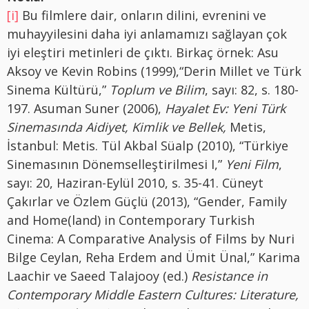
[i]
Bu filmlere dair, onların dilini, evrenini ve
muhayyilesini daha iyi anlamamızı sağlayan çok
iyi eleştiri metinleri de çıktı. Birkaç örnek: Asu
Aksoy ve Kevin Robins (1999),“Derin Millet ve Türk
Sinema Kültürü,”
Toplum ve Bilim
, sayı: 82, s. 180-
197. Asuman Suner (2006),
Hayalet Ev: Yeni Türk
Sinemasında Aidiyet, Kimlik ve Bellek,
Metis,
İstanbul: Metis. Tül Akbal Süalp (2010), “Türkiye
Sinemasının Dönemselleştirilmesi I,”
Yeni
Film
,
sayı: 20, Haziran-Eylül 2010, s. 35-41. Cüneyt
Çakırlar ve Özlem Güçlü (2013), “Gender, Family
and Home(land) in Contemporary Turkish
Cinema: A Comparative Analysis of Films by Nuri
Bilge Ceylan, Reha Erdem and Ümit Ünal,” Karima
Laachir ve Saeed Talajooy (ed.)
Resistance in
Contemporary Middle Eastern Cultures: Literature,