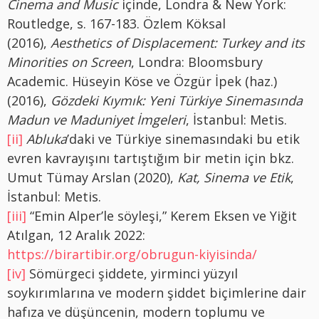
Cinema and Music
içinde, Londra & New York:
Routledge, s. 167-183. Özlem Köksal
(2016),
Aesthetics of Displacement: Turkey and its
Minorities on Screen
, Londra: Bloomsbury
Academic. Hüseyin Köse ve Özgür İpek (haz.)
(2016),
Gözdeki Kıymık: Yeni Türkiye Sinemasında
Madun ve Maduniyet İmgeleri
, İstanbul: Metis.
[ii]
Abluka
’daki ve Türkiye sinemasındaki bu etik
evren kavrayışını tartıştığım bir metin için bkz.
Umut Tümay Arslan (2020),
Kat, Sinema ve Etik
,
İstanbul: Metis.
[iii]
“Emin Alper’le söyleşi,” Kerem Eksen ve Yiğit
Atılgan, 12 Aralık 2022:
https://birartibir.org/obrugun-kiyisinda/
[iv]
Sömürgeci şiddete, yirminci yüzyıl
soykırımlarına ve modern şiddet biçimlerine dair
hafıza ve düşüncenin, modern toplumu ve