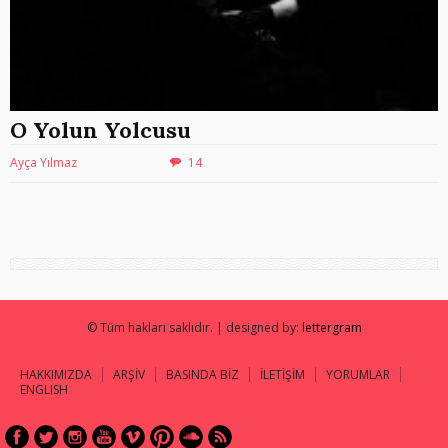
O Yolun Yolcusu
Ayça Yılmaz
14
© Tüm hakları saklıdır. | designed by:
lettergram
HAKKIMIZDA
ARŞİV
BASINDA BİZ
İLETİŞİM
YORUMLAR
ENGLISH