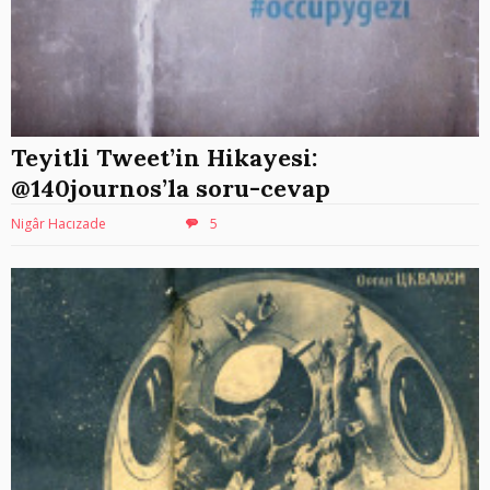
Teyitli Tweet’in Hikayesi:
@140journos’la soru-cevap
Nigâr Hacızade
5