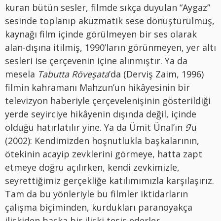
kuran bütün sesler, filmde sıkça duyulan “Aygaz”
sesinde toplanıp akuzmatik sese dönüştürülmüş,
kaynağı film içinde görülmeyen bir ses olarak
alan-dışına itilmiş, 1990’ların görünmeyen, yer altı
sesleri ise çerçevenin içine alınmıştır. Ya da
mesela
Tabutta Röveşata
’da (Derviş Zaim, 1996)
filmin kahramanı Mahzun’un hikâyesinin bir
televizyon haberiyle çerçevelenişinin gösterildiği
yerde seyirciye hikâyenin dışında değil, içinde
olduğu hatırlatılır yine. Ya da Ümit Ünal’ın
9
’u
(2002): Kendimizden hoşnutlukla başkalarının,
ötekinin acayip zevklerini görmeye, hatta zapt
etmeye doğru açılırken, kendi zevkimizle,
seyrettiğimiz gerçekliğe katılımımızla karşılaşırız.
Tam da bu yönleriyle bu filmler iktidarların
çalışma biçiminden, kurdukları paranoyakça
ilişkiden başka bir ilişki tesis ederler