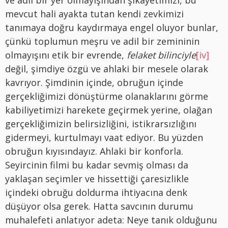
ve adil bir yer olmayışından şikâyetimizi, bu
mevcut hali ayakta tutan kendi zevkimizi
tanımaya doğru kaydırmaya engel oluyor bunlar,
çünkü toplumun meşru ve adil bir zemininin
olmayışını etik bir evrende,
felaket bilinciyle
[iv]
değil, şimdiye özgü ve ahlaki bir mesele olarak
kavrıyor. Şimdinin içinde, obruğun içinde
gerçekliğimizi dönüştürme olanaklarını görme
kabiliyetimizi harekete geçirmek yerine, olağan
gerçekliğimizin belirsizliğini, istikrarsızlığını
gidermeyi, kurtulmayı vaat ediyor. Bu yüzden
obruğun kıyısındayız. Ahlaki bir konforla.
Seyircinin filmi bu kadar sevmiş olması da
yaklaşan seçimler ve hissettiği çaresizlikle
içindeki obruğu doldurma ihtiyacına denk
düşüyor olsa gerek. Hatta savcının durumu
muhalefeti anlatıyor adeta: Neye tanık olduğunu