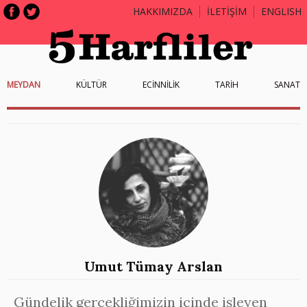
HAKKIMIZDA
İLETİŞİM
ENGLISH
MEYDAN
KÜLTÜR
ECİNNİLİK
TARİH
SANAT
Umut Tümay Arslan
Gündelik gerçekliğimizin içinde işleyen