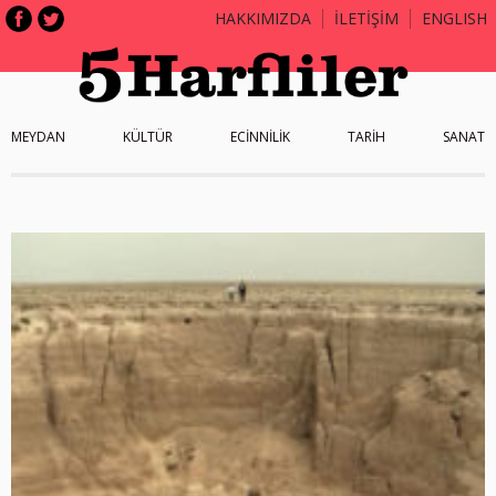
HAKKIMIZDA
İLETİŞİM
ENGLISH
MEYDAN
KÜLTÜR
ECİNNİLİK
TARİH
SANAT