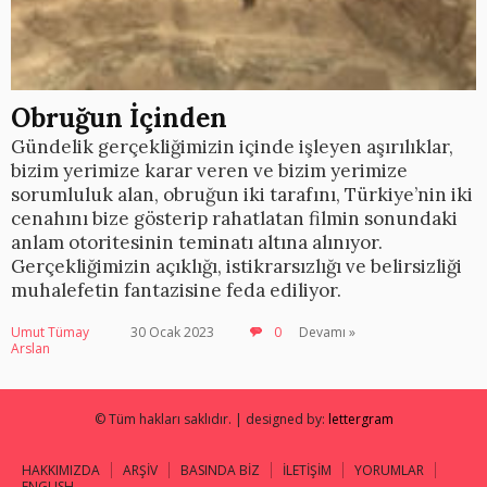
Obruğun İçinden
Gündelik gerçekliğimizin içinde işleyen aşırılıklar,
bizim yerimize karar veren ve bizim yerimize
sorumluluk alan, obruğun iki tarafını, Türkiye’nin iki
cenahını bize gösterip rahatlatan filmin sonundaki
anlam otoritesinin teminatı altına alınıyor.
Gerçekliğimizin açıklığı, istikrarsızlığı ve belirsizliği
muhalefetin fantazisine feda ediliyor.
Umut Tümay
30 Ocak 2023
0
Devamı »
Arslan
© Tüm hakları saklıdır. | designed by:
lettergram
HAKKIMIZDA
ARŞİV
BASINDA BİZ
İLETİŞİM
YORUMLAR
ENGLISH