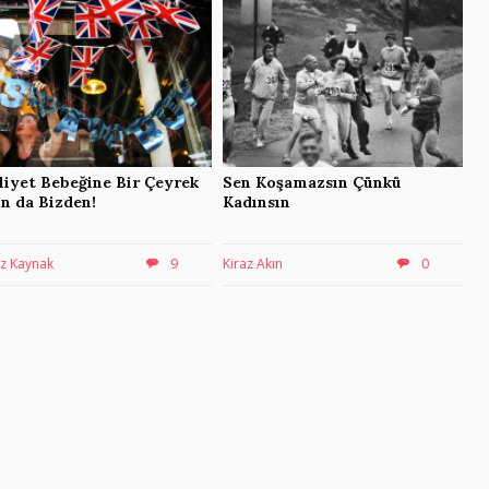
liyet Bebeğine Bir Çeyrek
Sen Koşamazsın Çünkü
ın da Bizden!
Kadınsın
z Kaynak
9
Kiraz Akın
0