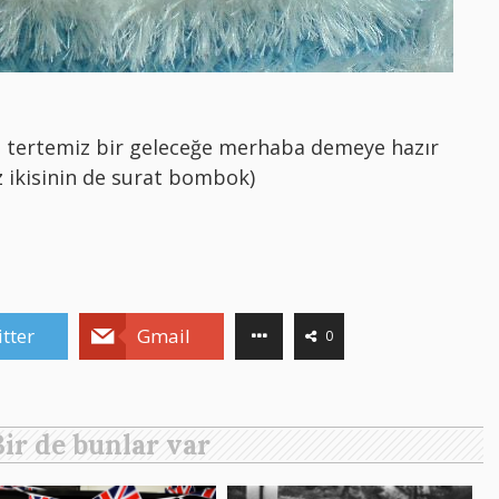
le tertemiz bir geleceğe merhaba demeye hazır
z ikisinin de surat bombok)
tter
Gmail
0
Bir de bunlar var