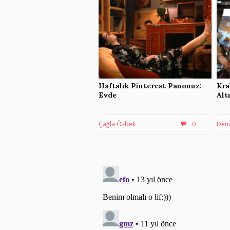
Haftalık Pinterest Panonuz:
Kra
Evde
Alt
Çağla Özbek
0
Deni