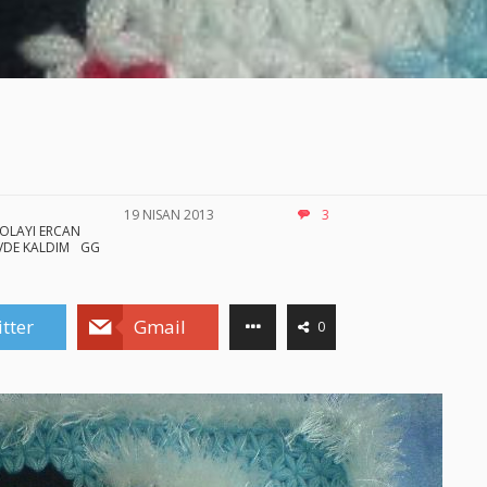
19 NISAN 2013
3
 OLAYI ERCAN
VDE KALDIM
GG
tter
Gmail
0