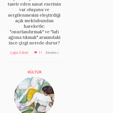
tasvir eden sanat eserinin
var oluşunu ve
sergilenmesini eleştirdiği
açık mektubundan
hareketle:
"onurlandırmak" ve "lafı
ağzına tıkmak" arasındaki
ince çizgi nerede durur?
Çağla Özbek
11
Devamı »
KÜLTÜR