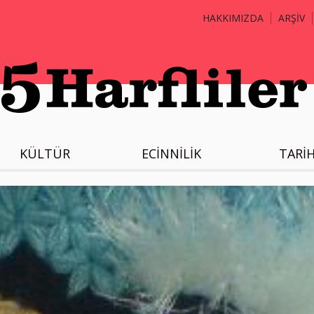
HAKKIMIZDA
ARŞİV
KÜLTÜR
ECİNNİLİK
TARİ