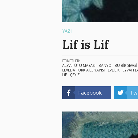
YAZI
Lif is Lif
ETİKETLER:
ALEVLİ ÜTÜ MASASI
BANYO
BU BİR SEVGİ
ELVEDA TÜRK AİLE YAPISI
EVLİLİK
EYVAH E
LİF
ÇEYİZ
Facebook
Twi