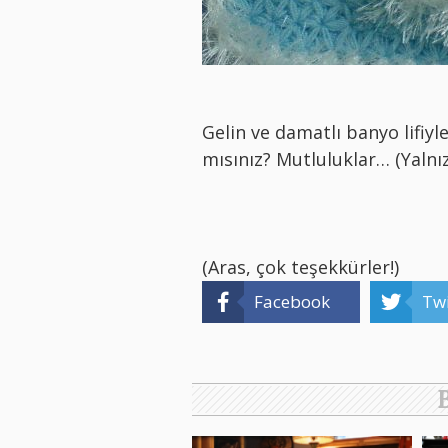
Gelin ve damatlı banyo lifiy
mısınız? Mutluluklar… (Yalnı
(Aras, çok teşekkürler!)
Facebook
Twi