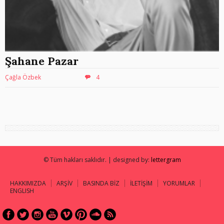
Şahane Pazar
Çağla Özbek
4
© Tüm hakları saklıdır. | designed by:
lettergram
HAKKIMIZDA
ARŞİV
BASINDA BİZ
İLETİŞİM
YORUMLAR
ENGLISH