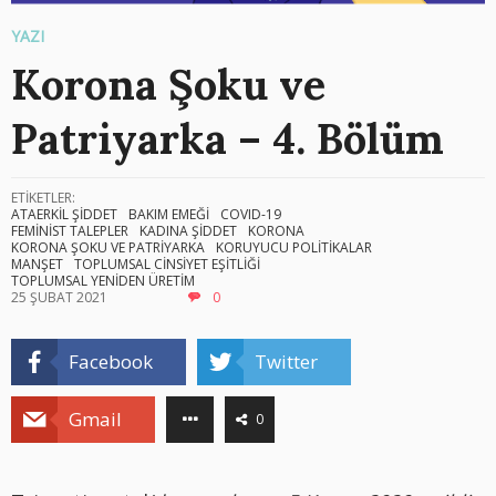
YAZI
Korona Şoku ve
Patriyarka – 4. Bölüm
ETİKETLER:
ATAERKİL ŞİDDET
BAKIM EMEĞİ
COVID-19
FEMİNİST TALEPLER
KADINA ŞİDDET
KORONA
KORONA ŞOKU VE PATRİYARKA
KORUYUCU POLİTİKALAR
MANŞET
TOPLUMSAL CİNSİYET EŞİTLİĞİ
TOPLUMSAL YENİDEN ÜRETİM
25 ŞUBAT 2021
0
Facebook
Twitter
Gmail
0