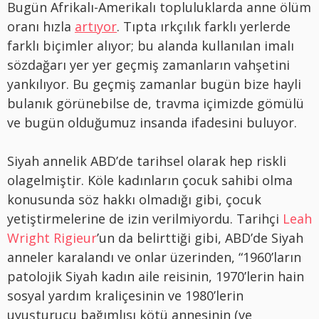
Bugün Afrikalı-Amerikalı topluluklarda anne ölüm
oranı hızla
artıyor
. Tıpta ırkçılık farklı yerlerde
farklı biçimler alıyor; bu alanda kullanılan imalı
sözdağarı yer yer geçmiş zamanların vahşetini
yankılıyor. Bu geçmiş zamanlar bugün bize hayli
bulanık görünebilse de, travma içimizde gömülü
ve bugün olduğumuz insanda ifadesini buluyor.
Siyah annelik ABD’de tarihsel olarak hep riskli
olagelmiştir. Köle kadınların çocuk sahibi olma
konusunda söz hakkı olmadığı gibi, çocuk
yetiştirmelerine de izin verilmiyordu. Tarihçi
Leah
Wright Rigieur
’un da belirttiği gibi, ABD’de Siyah
anneler karalandı ve onlar üzerinden, “1960’ların
patolojik Siyah kadın aile reisinin, 1970’lerin hain
sosyal yardım kraliçesinin ve 1980’lerin
uyuşturucu bağımlısı kötü annesinin (ve