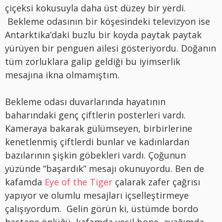
çiçeksi kokusuyla daha üst düzey bir yerdi.
Bekleme odasının bir köşesindeki televizyon ise
Antarktika’daki buzlu bir koyda paytak paytak
yürüyen bir penguen ailesi gösteriyordu. Doğanın
tüm zorluklara galip geldiği bu iyimserlik
mesajına ikna olmamıştım.
Bekleme odası duvarlarında hayatının
baharındaki genç çiftlerin posterleri vardı.
Kameraya bakarak gülümseyen, birbirlerine
kenetlenmiş çiftlerdi bunlar ve kadınlardan
bazılarının şişkin göbekleri vardı. Çoğunun
yüzünde “başardık” mesajı okunuyordu. Ben de
kafamda
Eye of the Tiger
çalarak zafer çağrısı
yapıyor ve olumlu mesajları içselleştirmeye
çalışıyordum. Gelin görün ki, üstümde bordo
hastane önlüğü, kafamda yeşil bone, ayağımda