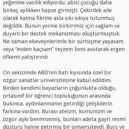
yeğenine vasilik ediyordu; abisi çocuğu daha
birkaç aylıkken hapse girmişti. Çekirdek aile
olarak kalma fikrine asla sıkı sıkıya tutunmuş
değildik. Bunun yerine birbirimiz için sağlam ve
duyarlı bir destek mekanizması oluşturmuştuk.
Ne zaman ebeveynlerimle bir sürtüşme yaşasam
veya “evden kaçsam” teyzem beni avutarak ergen
öfkemi yatıştırırdı.
On sekizimde ABD’nin batı kıyısında özel bir
özgür sanatlar üniversitesine kabul edildim.
Birden kendimi beyazların çoğunlukta olduğu,
ortasınıf bir öğrenci topluluğunun arasında
bulunca, aydınlanmanın getirdiği çelişkilerin
farkına vardım. Burası ateizm, komünizm ve
özgür aşkı benimsemiş, bunları adeta gayri resmi
düsturu haline getirmiş bir üniversiteydi. Burs ve