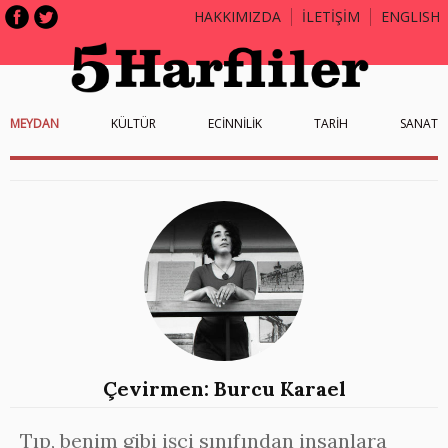
HAKKIMIZDA
İLETİŞİM
ENGLISH
MEYDAN
KÜLTÜR
ECİNNİLİK
TARİH
SANAT
Çevirmen: Burcu Karael
Tıp, benim gibi işçi sınıfından insanlara