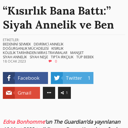
“Kısırlık Bana Battı:”
Siyah Annelik ve Ben
ETİKETLER:
BEDENİNİ SEVMEK
DEVRİMCİ ANNELİK
DOĞURGANLIK MÜCADELESİ
KISIRLIK
KÖLELİK TARİHİNDEN MİRAS TRAVMALAR
MANŞET
SİYAH ANNELİK
SİYAH NEŞE
TIPTA IRKÇILIK
TÜP BEBEK
18 OCAK 2023
0
Facebook
Twitter
1
Gmail
1
Edna Bonhomme
‘un The Guardian’da yayınlanan