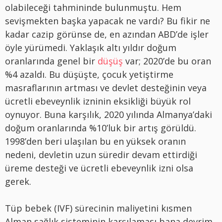
olabileceği tahmininde bulunmuştu. Hem
sevişmekten başka yapacak ne vardı? Bu fikir ne
kadar cazip görünse de, en azından ABD’de işler
öyle yürümedi. Yaklaşık altı yıldır doğum
oranlarında genel bir
düşüş
var; 2020’de bu oran
%4 azaldı. Bu düşüşte, çocuk yetiştirme
masraflarının artması ve devlet desteğinin veya
ücretli ebeveynlik izninin eksikliği büyük rol
oynuyor. Buna karşılık, 2020 yılında Almanya’daki
doğum oranlarında %10’luk bir artış görüldü.
1998’den beri ulaşılan bu en yüksek oranın
nedeni, devletin uzun süredir devam ettirdiği
üreme desteği ve ücretli ebeveynlik izni olsa
gerek.
Tüp bebek (IVF) sürecinin maliyetini kısmen
Alman sağlık sisteminin karşılaması bana devrim