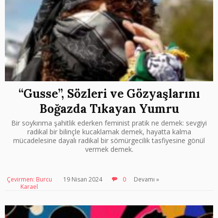
“Gusse”, Sözleri ve Gözyaşlarını
Boğazda Tıkayan Yumru
Bir soykırıma şahitlik ederken feminist pratik ne demek: sevgiyi
radikal bir bilinçle kucaklamak demek, hayatta kalma
mücadelesine dayalı radikal bir sömürgecilik tasfiyesine gönül
vermek demek.
Çevirmen: Burcu
19 Nisan 2024
0
Devamı »
Karael