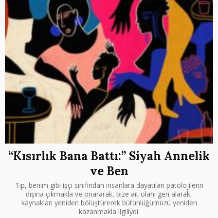
“Kısırlık Bana Battı:” Siyah Annelik
ve Ben
Tıp, benim gibi işçi sınıfından insanlara dayatılan patolojilerin
dışına çıkmakla ve onararak, bize ait olanı geri alarak,
kaynakları yeniden bölüştürerek bütünlüğümüzü yeniden
kazanmakla ilgiliydi.