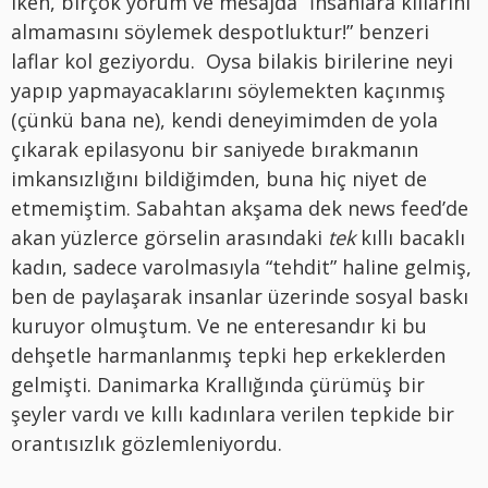
iken, birçok yorum ve mesajda “İnsanlara kıllarını
almamasını söylemek despotluktur!” benzeri
laflar kol geziyordu. Oysa bilakis birilerine neyi
yapıp yapmayacaklarını söylemekten kaçınmış
(çünkü bana ne), kendi deneyimimden de yola
çıkarak epilasyonu bir saniyede bırakmanın
imkansızlığını bildiğimden, buna hiç niyet de
etmemiştim. Sabahtan akşama dek news feed’de
akan yüzlerce görselin arasındaki
tek
kıllı bacaklı
kadın, sadece varolmasıyla “tehdit” haline gelmiş,
ben de paylaşarak insanlar üzerinde sosyal baskı
kuruyor olmuştum. Ve ne enteresandır ki bu
dehşetle harmanlanmış tepki hep erkeklerden
gelmişti. Danimarka Krallığında çürümüş bir
şeyler vardı ve kıllı kadınlara verilen tepkide bir
orantısızlık gözlemleniyordu.