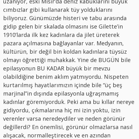
uzanıyor, eski Mısır’da deniz kabuklarını büyük
cımbızlar gibi kullanarak tüy yolduklarını
biliyoruz. Günümüzde histeri ve tabu arasında
gidip gelen bir skalada olmasını ise Gilette’in
1910’larda ilk kez kadınlara da jilet üreterek
pazara açılmasına bağlayanlar var. Medyanın,
kültürün, bir değil bin koldan kadınlara tüysüz
olmayı öğrettiği muhakkak. Yine de BUGÜN bile
epilasyonun BU KADAR büyük bir mevzu
olabildiğine benim aklım yatmıyordu. Nispeten
kurtarılmış hayatlarımızın içinde bile “üç beş
marjinal”in dışında epilasyonla uğraşmamış
kadınlar göremiyorduk. Peki ama bu kıllar nereye
gidiyordu, çıkmalarına hiç mi izin yoktu, izin
verenler varsa neredeydiler ve neden görünür
değillerdi? En önemlisi, görünür olmazlarsa nasıl
alışacak, normalleştirecek ve en azından