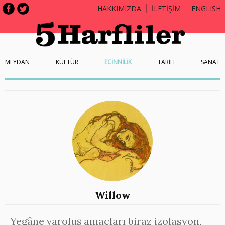
HAKKIMIZDA
İLETİŞİM
ENGLISH
MEYDAN
KÜLTÜR
ECİNNİLİK
TARİH
SANAT
Willow
Yegâne varoluş amaçları biraz izolasyon,