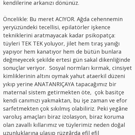
kendilerine arkanızı dönünüz.
Öncelikle: Bu meret ACIYOR. Ağda cehennemin
yeryüzündeki tecellisi, epilatörler işkence
tekniklerini aratmayacak kadar psikopatça:
tüyleri TEK TEK yoluyor, jilet hem tıraş yanığı
yapıyor hem kanatıyor hem de bütün bunlara
değmeyecek şekilde ertesi gün sakal dikenliğinde
sonuçlar veriyor. Sosyal normları kırmak, cinsiyet
kimliklerinin altını oymak yahut ataerkil düzeni
yıkıp yerine ANATANRIÇAYA tapacağımız bir
maternal sistem getirmekten öte, çok basitçe
kendi canımızı yakmaktan, bu işe zaman ve efor
sarfetmekten çok sıkılmış olabiliriz. Peki yegâne
varoluş amaçları biraz izolasyon, biraz koruma
olan zavallı kıllarımız ve tüylerimiz neden doğal
uzunluklarına ulaşıp rüzgârda efil efil