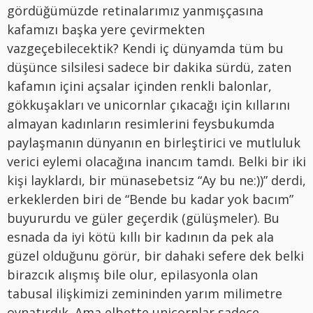
gördüğümüzde retinalarımız yanmışçasına
kafamızı başka yere çevirmekten
vazgeçebilecektik? Kendi iç dünyamda tüm bu
düşünce silsilesi sadece bir dakika sürdü, zaten
kafamın içini açsalar içinden renkli balonlar,
gökkuşakları ve unicornlar çıkacağı için kıllarını
almayan kadınların resimlerini feysbukumda
paylaşmanın dünyanın en birleştirici ve mutluluk
verici eylemi olacağına inancım tamdı. Belki bir iki
kişi layklardı, bir münasebetsiz “Ay bu ne:))” derdi,
erkeklerden biri de “Bende bu kadar yok bacım”
buyururdu ve güler geçerdik (gülüşmeler). Bu
esnada da iyi kötü kıllı bir kadının da pek ala
güzel olduğunu görür, bir dahaki sefere dek belki
birazcık alışmış bile olur, epilasyonla olan
tabusal ilişkimizi zemininden yarım milimetre
oynatırdık. Ama elbette unicornlar sadece