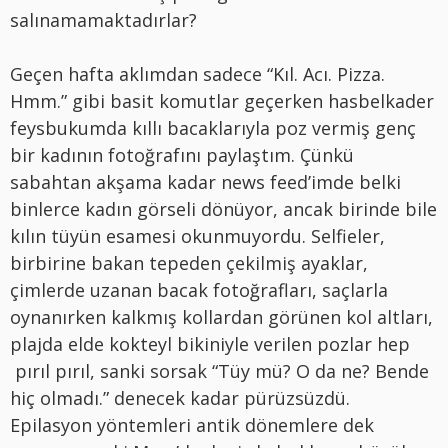
salınamamaktadırlar?
Geçen hafta aklımdan sadece “Kıl. Acı. Pizza.
Hmm.” gibi basit komutlar geçerken hasbelkader
feysbukumda kıllı bacaklarıyla poz vermiş genç
bir kadının fotoğrafını paylaştım. Çünkü
sabahtan akşama kadar news feed’imde belki
binlerce kadın görseli dönüyor, ancak birinde bile
kılın tüyün esamesi okunmuyordu. Selfieler,
birbirine bakan tepeden çekilmiş ayaklar,
çimlerde uzanan bacak fotoğrafları, saçlarla
oynanırken kalkmış kollardan görünen kol altları,
plajda elde kokteyl bikiniyle verilen pozlar hep
pırıl pırıl, sanki sorsak “Tüy mü? O da ne? Bende
hiç olmadı.” denecek kadar pürüzsüzdü.
Epilasyon yöntemleri antik dönemlere dek