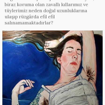
biraz koruma olan zavallı kıllarımız ve
tüylerimiz neden doğal uzunluklarına
ulaşıp rüzgârda efil efil
salınamamaktadırlar?