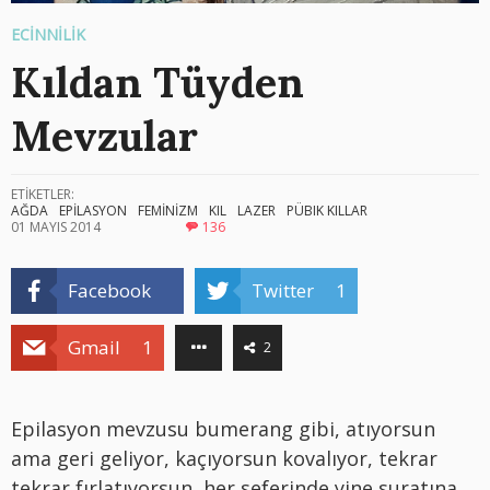
ECİNNİLİK
Kıldan Tüyden
Mevzular
ETİKETLER:
AĞDA
EPİLASYON
FEMİNİZM
KIL
LAZER
PÜBIK KILLAR
01 MAYIS 2014
136
Facebook
Twitter
1
Gmail
1
2
Epilasyon mevzusu bumerang gibi, atıyorsun
ama geri geliyor, kaçıyorsun kovalıyor, tekrar
tekrar fırlatıyorsun, her seferinde yine suratına