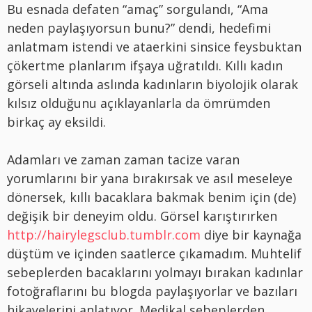
Bu esnada defaten “amaç” sorgulandı, “Ama
neden paylaşıyorsun bunu?” dendi, hedefimi
anlatmam istendi ve ataerkini sinsice feysbuktan
çökertme planlarım ifşaya uğratıldı. Kıllı kadın
görseli altında aslında kadınların biyolojik olarak
kılsız olduğunu açıklayanlarla da ömrümden
birkaç ay eksildi.
Adamları ve zaman zaman tacize varan
yorumlarını bir yana bırakırsak ve asıl meseleye
dönersek, kıllı bacaklara bakmak benim için (de)
değişik bir deneyim oldu. Görsel karıştırırken
http://hairylegsclub.tumblr.com
diye bir kaynağa
düştüm ve içinden saatlerce çıkamadım. Muhtelif
sebeplerden bacaklarını yolmayı bırakan kadınlar
fotoğraflarını bu blogda paylaşıyorlar ve bazıları
hikayelerini anlatıyor. Medikal sebeplerden