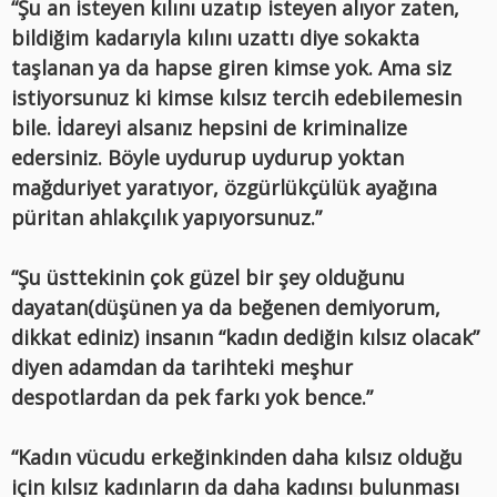
“Şu an isteyen kılını uzatıp isteyen alıyor zaten,
bildiğim kadarıyla kılını uzattı diye sokakta
taşlanan ya da hapse giren kimse yok. Ama siz
istiyorsunuz ki kimse kılsız tercih edebilemesin
bile. İdareyi alsanız hepsini de kriminalize
edersiniz. Böyle uydurup uydurup yoktan
mağduriyet yaratıyor, özgürlükçülük ayağına
püritan ahlakçılık yapıyorsunuz.”
“Şu üsttekinin çok güzel bir şey olduğunu
dayatan(düşünen ya da beğenen demiyorum,
dikkat ediniz) insanın “kadın dediğin kılsız olacak”
diyen adamdan da tarihteki meşhur
despotlardan da pek farkı yok bence.”
“Kadın vücudu erkeğinkinden daha kılsız olduğu
için kılsız kadınların da daha kadınsı bulunması