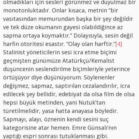
olmadıkları için sesleri görünmez ve duyulmaz bir
monotonluktadır. Onlar kısaca, metnin “bir
vasıtasından memurundan başka bir şey değildir
ve tek düze okumanın gayesi olabildiğince az
sapma ortaya koymaktır.” Dolayısıyla, sesin değil
harfin otoritesi esastır. “Olay olan harftir.”
[4]
Stalinist yöneticilerin sesi icra etme biçimi
geçmişten günümüze Atatürkçü/Kemalist
düşüncenin seslendirilme biçimleriyle yeterince
örtüşüyor diye düşünüyorum. Söylenenler
değişmez, sapmaz, saptırılan cezalandırılır, icra
edilecek şey bellidir, edebiyat da olsa film de olsa
hepsi büyük metinden, yani Nutuk’tan
türetilmelidir, yasa hatta anayasa böyledir.
Sapmayı, alayı, öznenin kendi sesini suç
kategorisine atar hemen. Emre Günsalı’nın
yaptığı espri sonrası tutuklanması gibi.