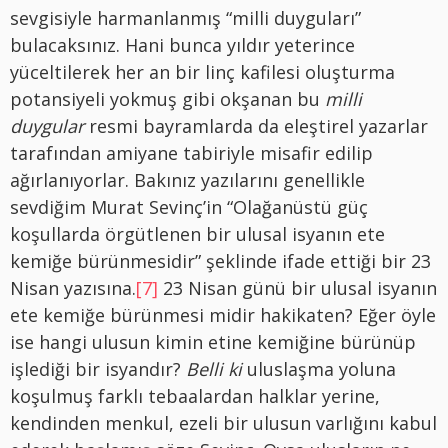
sevgisiyle harmanlanmış “milli duyguları”
bulacaksınız. Hani bunca yıldır yeterince
yüceltilerek her an bir linç kafilesi oluşturma
potansiyeli yokmuş gibi okşanan bu
milli
duygular
resmi bayramlarda da eleştirel yazarlar
tarafından amiyane tabiriyle misafir edilip
ağırlanıyorlar. Bakınız yazılarını genellikle
sevdiğim Murat Sevinç’in “Olağanüstü güç
koşullarda örgütlenen bir ulusal isyanın ete
kemiğe bürünmesidir” şeklinde ifade ettiği bir 23
Nisan yazısına.
[7]
23 Nisan günü bir ulusal isyanın
ete kemiğe bürünmesi midir hakikaten? Eğer öyle
ise hangi ulusun kimin etine kemiğine bürünüp
işlediği bir isyandır?
Belli ki
uluslaşma yoluna
koşulmuş farklı tebaalardan halklar yerine,
kendinden menkul, ezeli bir ulusun varlığını kabul