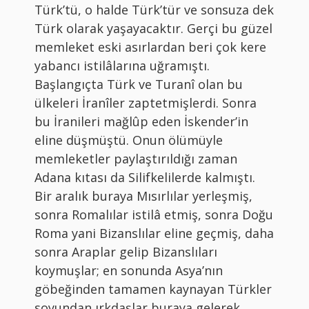
Türk’tü, o halde Türk’tür ve sonsuza dek
Türk olarak yaşayacaktır. Gerçi bu güzel
memleket eski asırlardan beri çok kere
yabancı istilâlarına uğramıştı.
Başlangıçta Türk ve Turanî olan bu
ülkeleri İranîler zaptetmişlerdi. Sonra
bu İranileri mağlûp eden İskender’in
eline düşmüştü. Onun ölümüyle
memleketler paylaştırıldığı zaman
Adana kıtası da Silifkelilerde kalmıştı.
Bir aralık buraya Mısırlılar yerleşmiş,
sonra Romalılar istilâ etmiş, sonra Doğu
Roma yani Bizanslılar eline geçmiş, daha
sonra Araplar gelip Bizanslıları
koymuşlar; en sonunda Asya’nın
göbeğinden tamamen kaynayan Türkler
soyundan ırkdaşlar buraya gelerek