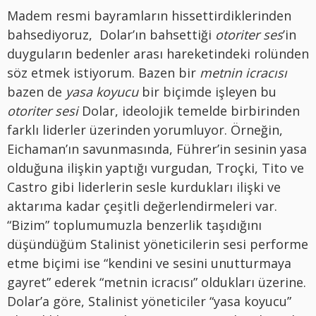
Madem resmi bayramların hissettirdiklerinden
bahsediyoruz, Dolar’ın bahsettiği
otoriter ses
’in
duyguların bedenler arası hareketindeki rolünden
söz etmek istiyorum. Bazen bir
metnin icracısı
bazen de
yasa koyucu
bir biçimde işleyen bu
otoriter sesi
Dolar, ideolojik temelde birbirinden
farklı liderler üzerinden yorumluyor. Örneğin,
Eichaman’ın savunmasında, Führer’in sesinin yasa
olduğuna ilişkin yaptığı vurgudan, Troçki, Tito ve
Castro gibi liderlerin sesle kurdukları ilişki ve
aktarıma kadar çeşitli değerlendirmeleri var.
“Bizim” toplumumuzla benzerlik taşıdığını
düşündüğüm Stalinist yöneticilerin sesi performe
etme biçimi ise “kendini ve sesini unutturmaya
gayret” ederek “metnin icracısı” oldukları üzerine.
Dolar’a göre, Stalinist yöneticiler “yasa koyucu”