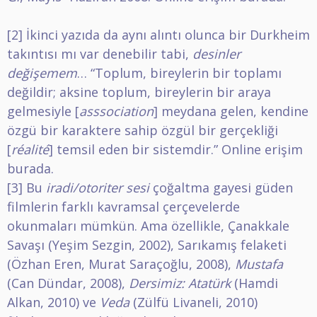
[2]
İkinci yazıda da aynı alıntı olunca bir Durkheim
takıntısı mı var denebilir tabi,
desinler
değişemem
… “Toplum, bireylerin bir toplamı
değildir; aksine toplum, bireylerin bir araya
gelmesiyle [
asssociation
] meydana gelen, kendine
özgü bir karaktere sahip özgül bir gerçekliği
[
réalité
] temsil eden bir sistemdir.”
Online erişim
burada.
[3]
Bu
iradi/otoriter sesi
çoğaltma gayesi güden
filmlerin farklı kavramsal çerçevelerde
okunmaları mümkün. Ama özellikle, Çanakkale
Savaşı (Yeşim Sezgin, 2002), Sarıkamış felaketi
(Özhan Eren, Murat Saraçoğlu, 2008),
Mustafa
(Can Dündar, 2008),
Dersimiz: Atatürk
(Hamdi
Alkan, 2010) ve
Veda
(Zülfü Livaneli, 2010)