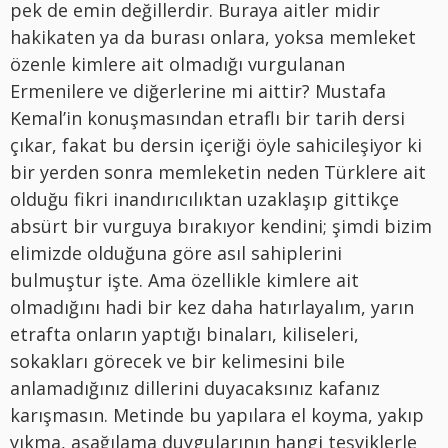
pek de emin değillerdir. Buraya aitler midir
hakikaten ya da burası onlara, yoksa memleket
özenle kimlere ait olmadığı vurgulanan
Ermenilere ve diğerlerine mi aittir? Mustafa
Kemal’in konuşmasından etraflı bir tarih dersi
çıkar, fakat bu dersin içeriği öyle sahicileşiyor ki
bir yerden sonra memleketin neden Türklere ait
olduğu fikri inandırıcılıktan uzaklaşıp gittikçe
absürt bir vurguya bırakıyor kendini; şimdi bizim
elimizde olduğuna göre asıl sahiplerini
bulmuştur işte. Ama özellikle kimlere ait
olmadığını hadi bir kez daha hatırlayalım, yarın
etrafta onların yaptığı binaları, kiliseleri,
sokakları görecek ve bir kelimesini bile
anlamadığınız dillerini duyacaksınız kafanız
karışmasın. Metinde bu yapılara el koyma, yakıp
yıkma, aşağılama duygularının hangi teşviklerle