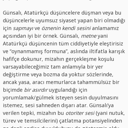
Günsalı, Atatürkçü düşüncelere düşman veya bu
düşüncelerle uyumsuz siyaset yapan biri olmadığı
için
sapmayı
ve
öznenin kendi sesini
anlamamız
açısından iyi bir örnek. Günsalı,
metne
yani
Atatürkçü düşüncenin tüm ciddiyetiyle eleştirisiz
ve “oynanmamış formuna”, aslında iltifatla karışık
hafifçe dokunur, mizahın gerçekleşme koşulu
varsayabileceğimiz tam anlamıyla bir yer
değiştirme veya bozma da yoktur sözlerinde,
ancak yasa, aracı memurlarca tahammülsüz bir
biçimde
bir asırdır
uygulandığı için
yorumlamak/gülmek isteyen sesin duyulmasını
istemez, sesi sahneden dışarı atar. Günsalı’ya
verilen tepki, mizahın bu
otoriter sesi
(yani nutuk,
türev ve temsilcilerini) çatlatma potansiyelinden