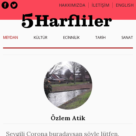
HAKKIMIZDA
İLETİŞİM
ENGLISH
MEYDAN
KÜLTÜR
ECİNNİLİK
TARİH
SANAT
Özlem Atik
Sevgili Corona buradaysan söyle lütfen,