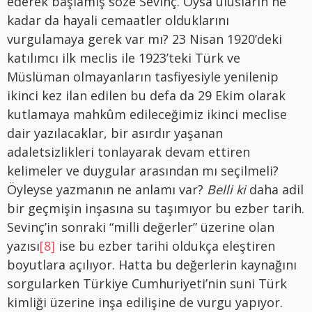
ederek başlamış söze Sevinç. Oysa ulusların ne
kadar da hayali cemaatler olduklarını
vurgulamaya gerek var mı? 23 Nisan 1920’deki
katılımcı ilk meclis ile 1923’teki Türk ve
Müslüman olmayanların tasfiyesiyle yenilenip
ikinci kez ilan edilen bu defa da 29 Ekim olarak
kutlamaya mahkûm edileceğimiz ikinci meclise
dair yazılacaklar, bir asırdır yaşanan
adaletsizlikleri tonlayarak devam ettiren
kelimeler ve duygular arasından mı seçilmeli?
Öyleyse yazmanın ne anlamı var?
Belli ki
daha adil
bir geçmişin inşasına su taşımıyor bu ezber tarih.
Sevinç’in sonraki “milli değerler” üzerine olan
yazısı
[8]
ise bu ezber tarihi oldukça eleştiren
boyutlara açılıyor. Hatta bu değerlerin kaynağını
sorgularken Türkiye Cumhuriyeti’nin suni Türk
kimliği üzerine inşa edilişine de vurgu yapıyor.