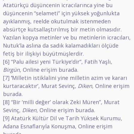
Atatürkçü düşüncenin icracılarınca yine bu
düşüncenin “selameti” için yüksek yoğunlukta
ayıklanmış, reelde okutulmak istenmeden
absürtçe kutsallaştırılmış bir metin olmasıdır.
Yazılan kopya metinler ve bu metinlerin icracıları,
Nutuk’la aslına da sadık kalamadıkları ölçüde
fetiş bir ilişkiyi büyütmüşlerdir.
[6]
“Palu ailesi yeni Türkiye’dir”, Fatih Yaşlı,
Birgün
,
Online erişim burada
.
[7]
‘
Milletin istiklalini yine milletin azim ve kararı
kurtaracaktır’, Murat Sevinç,
Diken
,
Online erişim
burada
.
[8]
“Bir ‘milli değer’ olarak Zeki Müren”, Murat
Sevinç,
Diken
,
Online erişim burada
.
[9]
Atatürk Kültür Dil ve Tarih Yüksek Kurumu,
Adana Esnaflarıyla Konuşma,
Online erişim