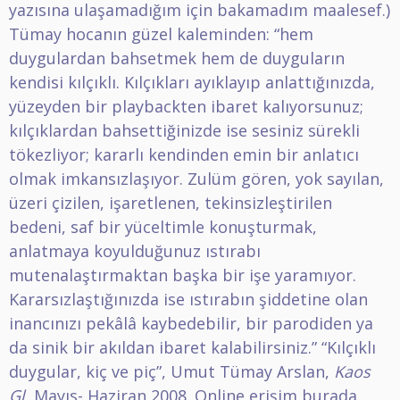
yazısına ulaşamadığım için bakamadım maalesef.)
Tümay hocanın güzel kaleminden: “hem
duygulardan bahsetmek hem de duyguların
kendisi kılçıklı. Kılçıkları ayıklayıp anlattığınızda,
yüzeyden bir playbackten ibaret kalıyorsunuz;
kılçıklardan bahsettiğinizde ise sesiniz sürekli
tökezliyor; kararlı kendinden emin bir anlatıcı
olmak imkansızlaşıyor. Zulüm gören, yok sayılan,
üzeri çizilen, işaretlenen, tekinsizleştirilen
bedeni, saf bir yüceltimle konuşturmak,
anlatmaya koyulduğunuz ıstırabı
mutenalaştırmaktan başka bir işe yaramıyor.
Kararsızlaştığınızda ise ıstırabın şiddetine olan
inancınızı pekâlâ kaybedebilir, bir parodiden ya
da sinik bir akıldan ibaret kalabilirsiniz.” “Kılçıklı
duygular, kiç ve piç”, Umut Tümay Arslan,
Kaos
Gl
, Mayıs- Haziran 2008.
Online erişim burada
.