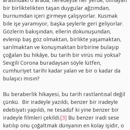
arasındaki o arada, neredeyse her yerde, olmayan
bir birliktelikten taşan duygular ağzımdan,
burnumdan içeri girmeye çalışıyorlar. Kusmak
bile işe yaramıyor, başka şeylerle geri geliyorlar.
Gözlerin bakışından, ellerin dokunuşundan,
evlenip baş göz olmaktan, birlikte yaşamaktan,
sarılmaktan ve konuşmaktan birbirine bulaşıp
çoğalan bu hikâye, bu tarih bir virüs mü yoksa?
Sevgili Corona buradaysan söyle lütfen,
cumhuriyet tarihi kadar yalan ve bir o kadar da
bulaşıcı mısın?
Bu beraberlik hikayesi, bu tarih rastlantısal değil
çünkü. Bir iradeyle yazıldı, benzer bir iradeyle
edebiyatı yapıldı, ne tesadüf ki yine benzer bir
iradeyle filmleri çekildi.
[3]
Bu benzer iradi sese
katılıp onu çoğaltmak dünyanın en kolay işidir, o