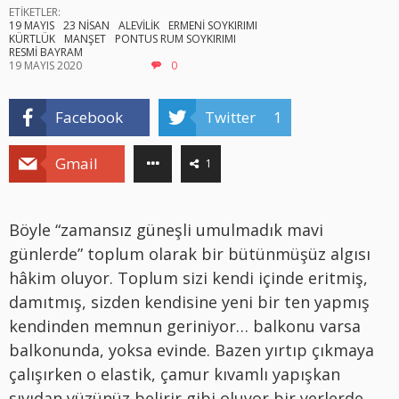
ETİKETLER:
19 MAYIS
23 NİSAN
ALEVİLİK
ERMENİ SOYKIRIMI
KÜRTLÜK
MANŞET
PONTUS RUM SOYKIRIMI
RESMİ BAYRAM
19 MAYIS 2020
0
Facebook
Twitter
1
Gmail
1
Böyle “zamansız güneşli umulmadık mavi
günlerde” toplum olarak bir bütünmüşüz algısı
hâkim oluyor. Toplum sizi kendi içinde eritmiş,
damıtmış, sizden kendisine yeni bir ten yapmış
kendinden memnun geriniyor… balkonu varsa
balkonunda, yoksa evinde. Bazen yırtıp çıkmaya
çalışırken o elastik, çamur kıvamlı yapışkan
sıvıdan yüzünüz belirir gibi oluyor bir yerlerde