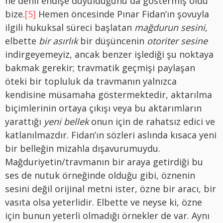
ne denli endişe duyulduğunu da göstermiş oldu
bize.
[5]
Hemen öncesinde Pınar Fidan’ın şovuyla
ilgili hukuksal süreci başlatan
mağdurun
sesini
,
elbette
bir asırlık
bir düşüncenin
otoriter sesine
indirgeyemeyiz, ancak benzer işlediği şu noktaya
bakmak gerekir; travmatik geçmişi paylaşan
öteki bir topluluk da travmanın yalnızca
kendisine müsamaha göstermektedir, aktarılma
biçimlerinin ortaya çıkışı veya bu aktarımların
yarattığı
yeni bellek
onun için de rahatsız edici ve
katlanılmazdır. Fidan’ın sözleri aslında kısaca yeni
bir belleğin mizahla dışavurumuydu.
Mağduriyetin/travmanın bir araya getirdiği bu
ses de nutuk örneğinde olduğu gibi, öznenin
sesini değil orijinal metni ister, özne bir aracı, bir
vasıta olsa yeterlidir. Elbette ve neyse ki, özne
için bunun yeterli olmadığı örnekler de var. Aynı