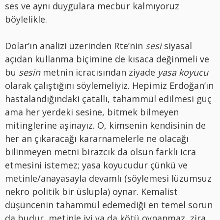
ses ve aynı duygulara mecbur kalmıyoruz
böylelikle.
Dolar’ın analizi üzerinden Rte’nin
sesi
siyasal
açıdan kullanma biçimine de kısaca değinmeli ve
bu
sesin
metnin icracısından ziyade
yasa koyucu
olarak çalıştığını söylemeliyiz. Hepimiz Erdoğan’ın
hastalandığındaki çatallı, tahammül edilmesi güç
ama her yerdeki sesine, bitmek bilmeyen
mitinglerine aşinayız. O, kimsenin kendisinin de
her an çıkaracağı kararnamelerle ne olacağı
bilinmeyen metni birazcık da olsun farklı icra
etmesini istemez; yasa koyucudur çünkü ve
metinle/anayasayla devamlı (söylemesi lüzumsuz
nekro politik bir üslupla) oynar. Kemalist
düşüncenin tahammül edemediği en temel sorun
da budur, metinle iyi ya da kötü oynanmaz, zira