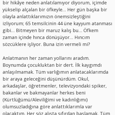
bir hikâye neden anlatılamıyor diyorum, içimde
yükselip alçalan bir öfkeyle… Her gün başka bir
olayla anlattıklarımızın önemsizleştiğini
izliyorum; 65 temsilcinin 44 üne kayyum atanması
gibi… Bitmeyen bir maruz kalış bu… Öfkem
zaman içinde hınca dönüşüyor… Hıncım
sözcüklere işliyor. Buna izin vermeli mi?
Anlatmanın her zaman yollarını aradım.
Boynumda çocukluktan bir dert. İlk kaygımdı
anlaşılmamak. Tüm varlığımın anlatacaklarımda
bir araya geleceğini düşünürdüm. Okul,
arkadaşlar, öğretmenler, televizyondaki spiker,
bakanlar ve bakmayanlar herkes beni
(Kürtlüğümü/Aleviliğimi ve kadınlığımı)
olumsuzladığına göre anlattıklarımla var
olacaktım. Her söz alışta sıfırdan başlamak. Tüm