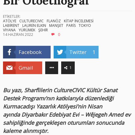
Bir Otoetnograf
ETİKETLER:
ATÖLYE
CULTURECIVIC
FLANÖZ
KİTAP İNCELEMESİ
LABİRENT
LAUREN ELKIN
MANŞET
PARİS
TOKYO
VİYANA
YÜRÜMEK
ŞEHİR
14 HAZIRAN 2022
0
Facebook
Twitter
1
Gmail
1
Bu yazı, 5harflilerin CultureCIVIC Kültür Sanat
Destek Programı’nın katkılarıyla düzenlediği
Kurmacadışı Yazarlık Atölyesi’nin Nisan
ayında Diyarbakır Edebiyat Evi – Wêjegeh Amed ev
sahipliğinde gerçekleşen oturumları sonucunda
kaleme alınmıştır.