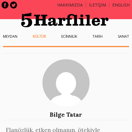
HAKKIMIZDA
İLETİŞİM
ENGLISH
MEYDAN
KÜLTÜR
ECİNNİLİK
TARİH
SANAT
Bilge Tatar
Flanözlük, etken olmanın, ötekiyle