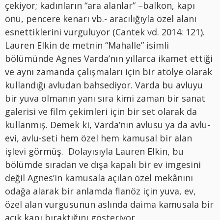
çekiyor; kadınların “ara alanlar” –balkon, kapı
önü, pencere kenarı vb.- aracılığıyla özel alanı
esnettiklerini vurguluyor (Cantek vd. 2014: 121).
Lauren Elkin de metnin “Mahalle” isimli
bölümünde Agnes Varda’nın yıllarca ikamet ettiği
ve aynı zamanda çalışmaları için bir atölye olarak
kullandığı avludan bahsediyor. Varda bu avluyu
bir yuva olmanın yanı sıra kimi zaman bir sanat
galerisi ve film çekimleri için bir set olarak da
kullanmış. Demek ki, Varda’nın avlusu ya da avlu-
evi, avlu-seti hem özel hem kamusal bir alan
işlevi görmüş. Dolayısıyla Lauren Elkin, bu
bölümde sıradan ve dışa kapalı bir ev imgesini
değil Agnes’in kamusala açılan özel mekânını
odağa alarak bir anlamda flanöz için yuva, ev,
özel alan vurgusunun aslında daima kamusala bir
açık kapı bıraktığını gösteriyor.