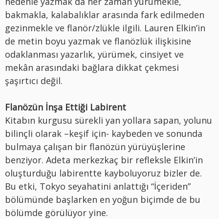
nedenle yazmak da her zaman yürümekle,
bakmakla, kalabalıklar arasında fark edilmeden
gezinmekle ve flanör/zlükle ilgili. Lauren Elkin’in
de metin boyu yazmak ve flanözlük ilişkisine
odaklanması yazarlık, yürümek, cinsiyet ve
mekân arasındaki bağlara dikkat çekmesi
şaşırtıcı değil.
Flanözün İnşa Ettiği Labirent
Kitabın kurgusu sürekli yan yollara sapan, yolunu
bilinçli olarak –keşif için- kaybeden ve sonunda
bulmaya çalışan bir flanözün yürüyüşlerine
benziyor. Adeta merkezkaç bir refleksle Elkin’in
oluşturduğu labirentte kayboluyoruz bizler de.
Bu etki, Tokyo seyahatini anlattığı “İçeriden”
bölümünde başlarken en yoğun biçimde de bu
bölümde görülüyor yine.