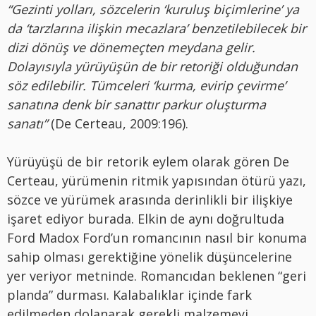
“Gezinti yolları, sözcelerin ‘kuruluş biçimlerine’ ya
da ‘tarzlarına ilişkin mecazlara’ benzetilebilecek bir
dizi dönüş ve dönemeçten meydana gelir.
Dolayısıyla yürüyüşün de bir retoriği olduğundan
söz edilebilir. Tümceleri ‘kurma, evirip çevirme’
sanatına denk bir sanattır parkur oluşturma
sanatı”
(De Certeau, 2009:196).
Yürüyüşü de bir retorik eylem olarak gören De
Certeau, yürümenin ritmik yapısından ötürü yazı,
sözce ve yürümek arasında derinlikli bir ilişkiye
işaret ediyor burada. Elkin de aynı doğrultuda
Ford Madox Ford’un romancının nasıl bir konuma
sahip olması gerektiğine yönelik düşüncelerine
yer veriyor metninde. Romancıdan beklenen “geri
planda” durması. Kalabalıklar içinde fark
edilmeden dolanarak gerekli malzemeyi