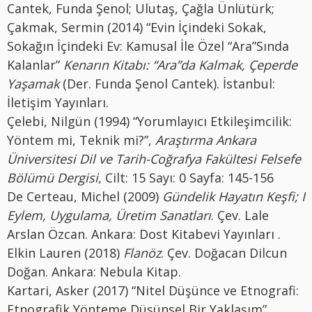
Cantek, Funda Şenol; Ulutaş, Çağla Ünlütürk;
Çakmak, Sermin (2014) “Evin İçindeki Sokak,
Sokağın İçindeki Ev: Kamusal İle Özel “Ara”Sında
Kalanlar”
Kenarın Kitabı: “Ara”da Kalmak, Çeperde
Yaşamak
(Der. Funda Şenol Cantek). İstanbul:
İletişim Yayınları.
Çelebi, Nilgün (1994) “Yorumlayıcı Etkileşimcilik:
Yöntem mi, Teknik mi?”,
Araştırma Ankara
Üniversitesi Dil ve Tarih-Coğrafya Fakültesi Felsefe
Bölümü Dergisi
, Cilt: 15 Sayı: 0 Sayfa: 145-156
De Certeau, Michel (2009)
Gündelik Hayatın Keşfi; I
Eylem, Uygulama, Üretim Sanatları
. Çev. Lale
Arslan Özcan. Ankara: Dost Kitabevi Yayınları .
Elkin Lauren (2018)
Flanöz
. Çev. Doğacan Dilcun
Doğan. Ankara: Nebula Kitap.
Kartari, Asker (2017) “Nitel Düşünce ve Etnografi:
Etnografik Yönteme Düşünsel Bir Yaklaşım”