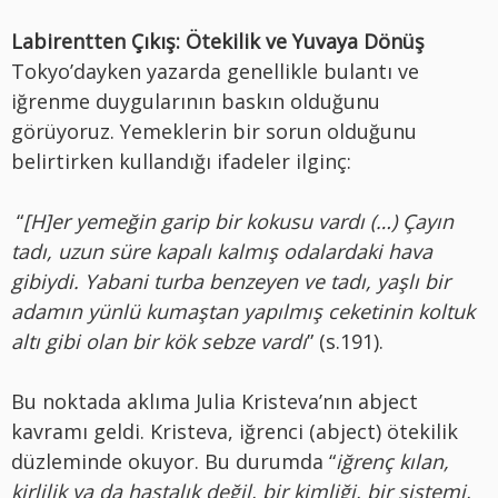
Labirentten Çıkış: Ötekilik ve Yuvaya Dönüş
Tokyo’dayken yazarda genellikle bulantı ve
iğrenme duygularının baskın olduğunu
görüyoruz. Yemeklerin bir sorun olduğunu
belirtirken kullandığı ifadeler ilginç:
“
[H]er yemeğin garip bir kokusu vardı (…) Çayın
tadı, uzun süre kapalı kalmış odalardaki hava
gibiydi. Yabani turba benzeyen ve tadı, yaşlı bir
adamın yünlü kumaştan yapılmış ceketinin koltuk
altı gibi olan bir kök sebze vardı
” (s.191).
Bu noktada aklıma Julia Kristeva’nın abject
kavramı geldi. Kristeva, iğrenci (abject) ötekilik
düzleminde okuyor. Bu durumda “
iğrenç kılan,
kirlilik ya da hastalık değil, bir kimliği, bir sistemi,