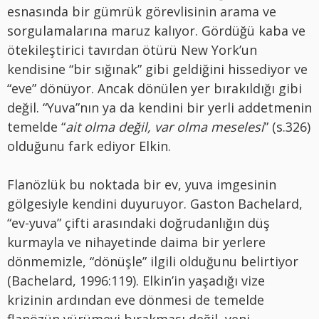
esnasında bir gümrük görevlisinin arama ve
sorgulamalarına maruz kalıyor. Gördüğü kaba ve
ötekileştirici tavırdan ötürü New York’un
kendisine “bir sığınak” gibi geldiğini hissediyor ve
“eve” dönüyor. Ancak dönülen yer bırakıldığı gibi
değil. “Yuva”nın ya da kendini bir yerli addetmenin
temelde “
ait olma değil, var olma meselesi
” (s.326)
olduğunu fark ediyor Elkin.
Flanözlük bu noktada bir ev, yuva imgesinin
gölgesiyle kendini duyuruyor. Gaston Bachelard,
“ev-yuva” çifti arasındaki doğrudanlığın düş
kurmayla ve nihayetinde daima bir yerlere
dönmemizle, “dönüşle” ilgili olduğunu belirtiyor
(Bachelard, 1996:119). Elkin’in yaşadığı vize
krizinin ardından eve dönmesi de temelde
flanözün yürümeyi bırakması değil, yeni