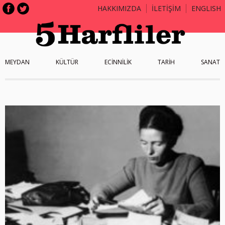
HAKKIMIZDA
İLETİŞİM
ENGLISH
MEYDAN
KÜLTÜR
ECİNNİLİK
TARİH
SANAT