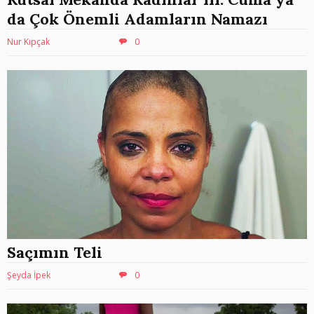
da Çok Önemli Adamların Namazı
Nur Kıpçak
0
Saçımın Teli
Şeyda İpek
0