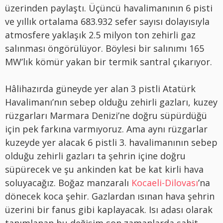
üzerinden paylaştı. Üçüncü havalimanının 6 pisti
ve yıllık ortalama 683.932 sefer sayısı dolayısıyla
atmosfere yaklaşık 2.5 milyon ton zehirli gaz
salınması öngörülüyor. Böylesi bir salınımı 165
MW’lık kömür yakan bir termik santral çıkarıyor.
Hâlihazırda güneyde yer alan 3 pistli Atatürk
Havalimanı’nın sebep olduğu zehirli gazları, kuzey
rüzgarları Marmara Denizi’ne doğru süpürdüğü
için pek farkına varmıyoruz. Ama aynı rüzgarlar
kuzeyde yer alacak 6 pistli 3. havalimanının sebep
olduğu zehirli gazları ta şehrin içine doğru
süpürecek ve şu ankinden kat be kat kirli hava
soluyacağız. Boğaz manzaralı
Kocaeli-Dilovası
’na
dönecek koca şehir. Gazlardan ısınan hava şehrin
üzerini bir fanus gibi kaplayacak. Isı adası olarak
tanımlanan bu değişim son zamanlarda şahit