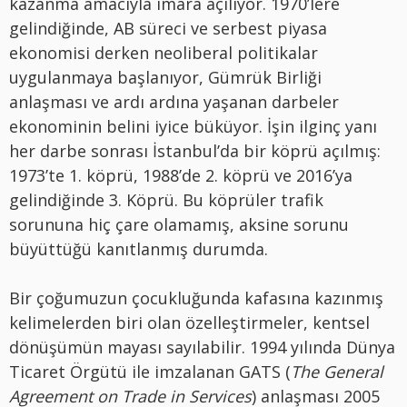
kazanma amacıyla imara açılıyor. 1970’lere
gelindiğinde, AB süreci ve serbest piyasa
ekonomisi derken neoliberal politikalar
uygulanmaya başlanıyor, Gümrük Birliği
anlaşması ve ardı ardına yaşanan darbeler
ekonominin belini iyice büküyor. İşin ilginç yanı
her darbe sonrası İstanbul’da bir köprü açılmış:
1973’te 1. köprü, 1988’de 2. köprü ve 2016’ya
gelindiğinde 3. Köprü. Bu köprüler trafik
sorununa hiç çare olamamış, aksine sorunu
büyüttüğü kanıtlanmış durumda.
Bir çoğumuzun çocukluğunda kafasına kazınmış
kelimelerden biri olan özelleştirmeler, kentsel
dönüşümün mayası sayılabilir. 1994 yılında Dünya
Ticaret Örgütü ile imzalanan GATS (
The General
Agreement on Trade in Services
) anlaşması 2005