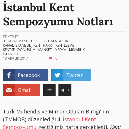
İstanbul Kent
Sempozyumu Notları
ETİKETLER:
3. HAVALİMANI
3. KÖPRÜ
GALATAPORT
KANAL İSTANBUL
KENT HAKKI
KENTLEŞME
KENTSEL DÖNÜŞÜM
MANŞET
MEDYA
MİMARLIK
İSTANBUL
13 ARALIK 2017
0
Facebook
Twitter
Gmail
0
Türk Mühendis ve Mimar Odaları Birliği’nin
(TMMOB) düzenlediği 4.
İstanbul Kent
Sempozyumu
geçtiğimiz hafta gerçekleşti.
Kent