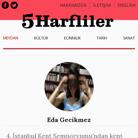
HAKKIMIZDA
İLETİŞİM
ENGLISH
MEYDAN
KÜLTÜR
ECİNNİLİK
TARİH
SANAT
Eda Gecikmez
4. İstanbul Kent Sempozyumu'ndan kent