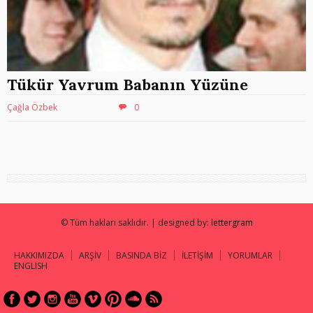
Tükür Yavrum Babanın Yüzüne
Çağla Özbek
0
© Tüm hakları saklıdır. | designed by:
lettergram
HAKKIMIZDA
ARŞİV
BASINDA BİZ
İLETİŞİM
YORUMLAR
ENGLISH