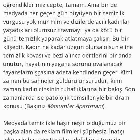
öğrendiklerimiz cepte, tamam. Ama bir de
medyada her geçen gün büyüyen bir temizlik
vurgusu yok mu? Film ve dizilerde acılı kadınlar
yaşadıkları olumsuz travmayı ya da kötü bir
günü temizlik yaparak atlatmaya çalışır. Bu bir
klişedir. Kadın ne kadar üzgün olursa olsun eline
temizlik kovası ve bezi alınca dertlerini bir anda
unutur, hayatının yegane sorunu ovalanacak
fayanslarmışçasına adeta kendinden geçer. Kimi
zaman bu sahneler güldürü unsurudur, kimi
zaman kadın cinsinin tuhaflıklarına bir bakış. Son
zamanlarda ise patolojik temsilleriyle bir dram
konusu (Bakınız
Masumlar Apartmanı
).
Medyada temizlikle haşır neşir olduğumuz bir
başka alan da reklam filmleri şüphesiz. İnatçı
lekelerle başı dertte olan, defalarca tezgahı