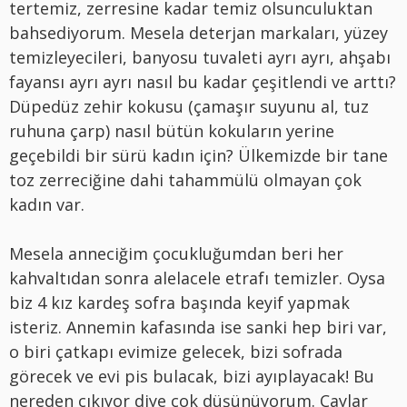
tertemiz, zerresine kadar temiz olsunculuktan
bahsediyorum. Mesela deterjan markaları, yüzey
temizleyecileri, banyosu tuvaleti ayrı ayrı, ahşabı
fayansı ayrı ayrı nasıl bu kadar çeşitlendi ve arttı?
Düpedüz zehir kokusu (çamaşır suyunu al, tuz
ruhuna çarp) nasıl bütün kokuların yerine
geçebildi bir sürü kadın için? Ülkemizde bir tane
toz zerreciğine dahi tahammülü olmayan çok
kadın var.
Mesela anneciğim çocukluğumdan beri her
kahvaltıdan sonra alelacele etrafı temizler. Oysa
biz 4 kız kardeş sofra başında keyif yapmak
isteriz. Annemin kafasında ise sanki hep biri var,
o biri çatkapı evimize gelecek, bizi sofrada
görecek ve evi pis bulacak, bizi ayıplayacak! Bu
nereden çıkıyor diye çok düşünüyorum. Çaylar