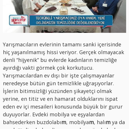
Yarışmacıların evlerinin tamamı sanki içerisinde
hiç yaşanılmamış hissi veriyor. Gerçek olmayacak
denli “hijyenik” bu evlerde kadınların temizliğe
ayırdığı vakti görmek çok korkutucu.
Yarışmacılardan ev dışı bir işte çalışmayanlar
neredeyse bütün gün temizlikle uğraşıyorlar.
İşlerin bitimsizliği yüzünden şikayetçi olmak
yerine, en titiz ve en hamarat olduklarını ispat
eden ev içi mesaileri konusunda büyük bir gurur
duyuyorlar. Evdeki mobilya ve eşyalardan
bahsederken buzdolabı
m
, mobilya
m
, halı
m
ya da