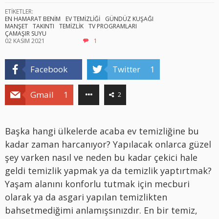
ETİKETLER:
EN HAMARAT BENİM
EV TEMİZLİĞİ
GÜNDÜZ KUŞAĞI
MANŞET
TAKINTI
TEMİZLİK
TV PROGRAMLARI
ÇAMAŞIR SUYU
02 KASIM 2021
1
Facebook
Twitter
1
Gmail
1
2
Başka hangi ülkelerde acaba ev temizliğine bu
kadar zaman harcanıyor? Yapılacak onlarca güzel
şey varken nasıl ve neden bu kadar çekici hale
geldi temizlik yapmak ya da temizlik yaptırtmak?
Yaşam alanını konforlu tutmak için mecburi
olarak ya da asgari yapılan temizlikten
bahsetmediğimi anlamışsınızdır. En bir temiz,