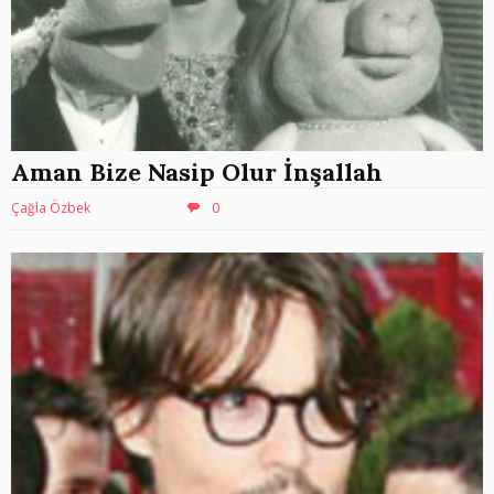
Aman Bize Nasip Olur İnşallah
Çağla Özbek
0