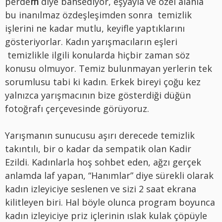
perde
m
diye bahsediyor, eşyayla ve özel alanla
bu inanılmaz özdeşleşimden sonra temizlik
işlerini ne kadar mutlu, keyifle yaptıklarını
gösteriyorlar. Kadın yarışmacıların eşleri
temizlikle ilgili konularda hiçbir zaman söz
konusu olmuyor. Temiz bulunmayan yerlerin tek
sorumlusu tabi ki kadın. Erkek bireyi çoğu kez
yalnızca yarışmacının bize gösterdiği düğün
fotoğrafı çerçevesinde görüyoruz.
Yarışmanın sunucusu aşırı derecede temizlik
takıntılı, bir o kadar da sempatik olan Kadir
Ezildi. Kadınlarla hoş sohbet eden, ağzı gerçek
anlamda laf yapan, “Hanımlar” diye sürekli olarak
kadın izleyiciye seslenen ve sizi 2 saat ekrana
kilitleyen biri. Hal böyle olunca program boyunca
kadın izleyiciye priz içlerinin ıslak kulak çöpüyle