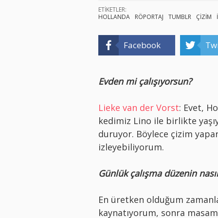
ETİKETLER:
HOLLANDA
RÖPORTAJ
TUMBLR
ÇİZİM
Facebook
Twi
Evden mi çalışıyorsun?
Lieke van der Vorst
: Evet, H
kedimiz Lino ile birlikte y
duruyor. Böylece çizim yapa
izleyebiliyorum.
Günlük çalışma düzenin nası
En üretken olduğum zamanlar 
kaynatıyorum, sonra masama