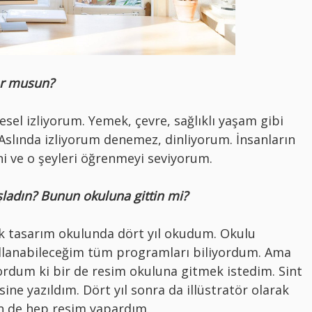
or musun?
el izliyorum. Yemek, çevre, sağlıklı yaşam gibi
 Aslında izliyorum denemez, dinliyorum. İnsanların
i ve o şeyleri öğrenmeyi seviyorum.
şladın?
Bunun okuluna gittin mi?
fik tasarım okulunda dört yıl okudum. Okulu
ullanabileceğim tüm programları biliyordum. Ama
ordum ki bir de resim okuluna gitmek istedim. Sint
ine yazıldım. Dört yıl sonra da illüstratör olarak
 de hep resim yapardım.