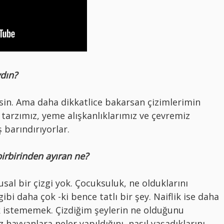
ydın?
rsin. Ama daha dikkatlice bakarsan çizimlerimin
 tarzımız, yeme alışkanlıklarımız ve çevremiz
 barındırıyorlar.
birbirinden ayıran ne?
sal bir çizgi yok. Çocuksuluk, ne olduklarını
i daha çok -ki bence tatlı bir şey. Naiflik ise daha
k istememek. Çizdiğim şeylerin ne olduğunu
hayvanlara neler yapıldığını, nasıl yaşadıklarını,