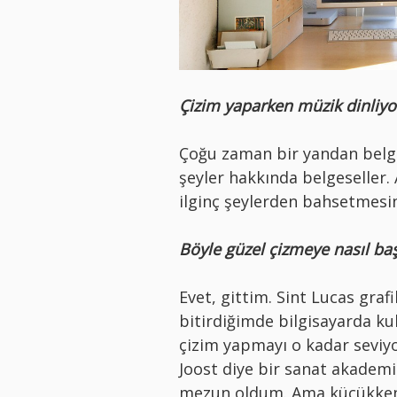
Çizim yaparken müzik dinliy
Çoğu zaman bir yandan belges
şeyler hakkında belgeseller.
ilginç şeylerden bahsetmesin
Böyle güzel çizmeye nasıl ba
Evet, gittim. Sint Lucas gra
bitirdiğimde bilgisayarda k
çizim yapmayı o kadar seviy
Joost diye bir sanat akademis
mezun oldum. Ama küçükken