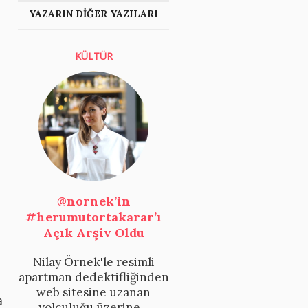
YAZARIN DİĞER YAZILARI
KÜLTÜR
@nornek’in
#herumutortakarar’ı
Açık Arşiv Oldu
Nilay Örnek'le resimli
apartman dedektifliğinden
web sitesine uzanan
a
yolculuğu üzerine...