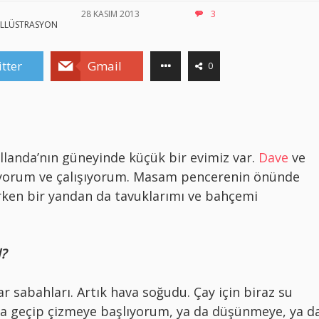
28 KASIM 2013
3
İLLÜSTRASYON
tter
Gmail
0
ollanda’nın güneyinde küçük bir evimiz var.
Dave
ve
aşıyorum ve çalışıyorum. Masam pencerenin önünde
rken bir yandan da tavuklarımı ve bahçemi
l?
sabahları. Artık hava soğudu. Çay için biraz su
 geçip çizmeye başlıyorum, ya da düşünmeye, ya d