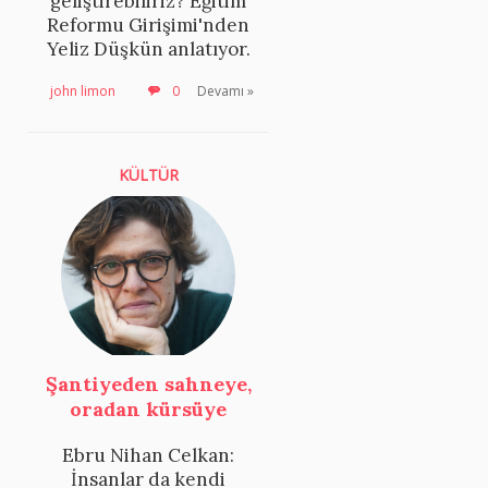
geliştirebiliriz? Eğitim
Reformu Girişimi'nden
Yeliz Düşkün anlatıyor.
john limon
0
Devamı »
KÜLTÜR
Şantiyeden sahneye,
oradan kürsüye
Ebru Nihan Celkan:
İnsanlar da kendi