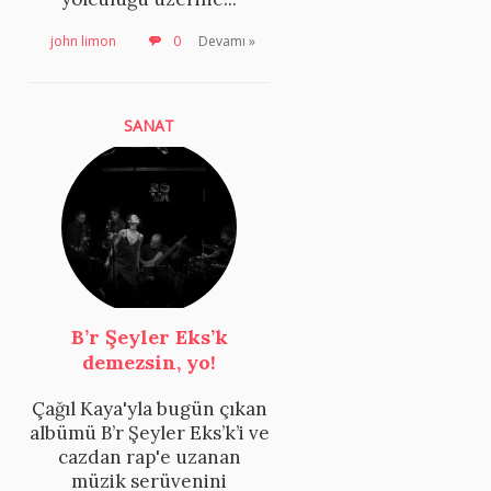
john limon
0
Devamı »
SANAT
B’r Şeyler Eks’k
demezsin, yo!
Çağıl Kaya'yla bugün çıkan
albümü B’r Şeyler Eks’k’i ve
cazdan rap'e uzanan
müzik serüvenini