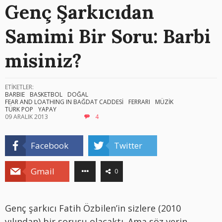
Genç Şarkıcıdan
Samimi Bir Soru: Barbi
misiniz?
ETİKETLER:
BARBIE
BASKETBOL
DOĞAL
FEAR AND LOATHING IN BAĞDAT CADDESİ
FERRARI
MÜZİK
TÜRK POP
YAPAY
09 ARALIK 2013
4
Facebook
Twitter
Gmail
0
Genç şarkıcı Fatih Özbilen’in sizlere (2010
yılından) bir sorusu olacaktı. Ama söz verin