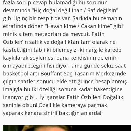
fazla sorup cevap bulamadığı bu sorunun
devamında “Hiç doğal değil inan / Saf değilsin”
gibi ilginç bir tespit de var. Şarkıda bu temanın
etrafında dönen “Havan kime / Cakan kime” gibi
minik sitem meteorları da mevcut. Fatih
Özbilen’in saflık ve doğallıktan tam olarak ne
kastettiğini tabii ki bilemeyiz -ki nargile kafede
kaykılarak söylemesi bana kendisinin de emin
olmayabileceğini fısıldıyor- ama günde sekiz saat
basketbol artı Bouffant Saç Tasarım Merkezi’nde
çılgın saatler sonucu elde ettiği ince hesaplanmış
imajıyla bu iki özelliği sonuna kadar hakettiğine
inanıyor gibi… İyi şanslar Fatih Özbilen! Doğallık
seninle olsun! Özellikle kameraya parmak
yaparak kenara sinirli baktığın anlarda!