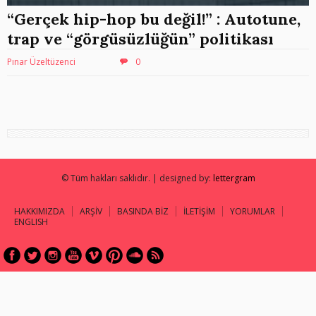
“Gerçek hip-hop bu değil!” : Autotune,
trap ve “görgüsüzlüğün” politikası
Pınar Üzeltüzenci
0
© Tüm hakları saklıdır. | designed by:
lettergram
HAKKIMIZDA
ARŞİV
BASINDA BİZ
İLETİŞİM
YORUMLAR
ENGLISH