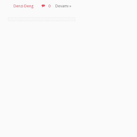
Denzi Deng
0
Devamı »