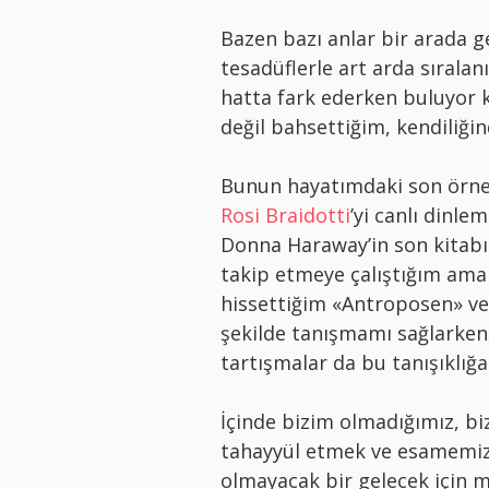
Bazen bazı anlar bir arada ge
tesadüflerle art arda sıralan
hatta fark ederken buluyor k
değil bahsettiğim, kendiliğin
Bunun hayatımdaki son örneği
Rosi Braidotti
’yi canlı dinle
Donna Haraway’in son kitab
takip etmeye çalıştığım ama 
hissettiğim «Antroposen» ve 
şekilde tanışmamı sağlarken,
tartışmalar da bu tanışıklığa
İçinde bizim olmadığımız, 
tahayyül etmek ve esamemizi
olmayacak bir gelecek için