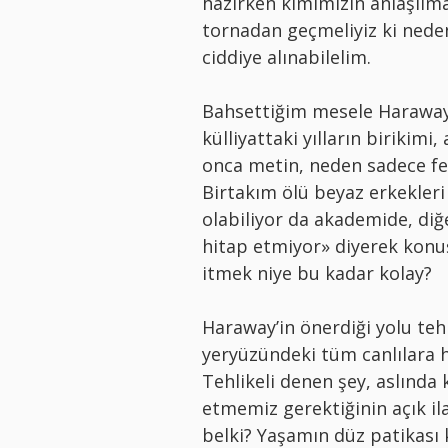
hazırken kimimizin anlaşılma
tornadan geçmeliyiz ki nede
ciddiye alınabilelim.
Bahsettiğim mesele Haraway ve
külliyattaki yılların birikimi
onca metin, neden sadece fe
Birtakım ölü beyaz erkekleri
olabiliyor da akademide, diğ
hitap etmiyor» diyerek konu
itmek niye bu kadar kolay?
Haraway’in önerdiği yolu tehl
yeryüzündeki tüm canlılara 
Tehlikeli denen şey, aslında 
etmemiz gerektiğinin açık ila
belki? Yaşamın düz patikası 