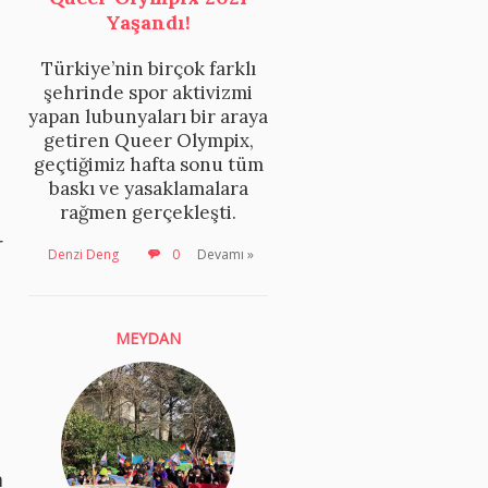
Yaşandı!
Türkiye’nin birçok farklı
şehrinde spor aktivizmi
yapan lubunyaları bir araya
getiren Queer Olympix,
geçtiğimiz hafta sonu tüm
baskı ve yasaklamalara
rağmen gerçekleşti.
r
Denzi Deng
0
Devamı »
MEYDAN
m