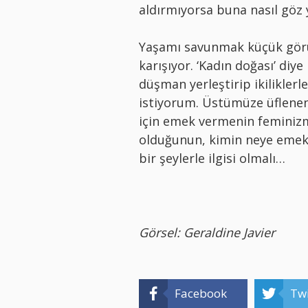
aldırmıyorsa buna nasıl göz
Yaşamı savunmak küçük görül
karışıyor. ‘Kadın doğası’ di
düşman yerleştirip ikilikler
istiyorum. Üstümüze üflene
için emek vermenin feminizml
olduğunun, kimin neye emek
bir şeylerle ilgisi olmalı…
Görsel: Geraldine Javier
Facebook
Twi