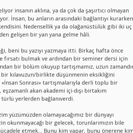
liyor insanın aklına, ya da çok da şaşırtıcı olmayan
ıyor. İnsan, bu anların arasındaki bağlantıyı kurarken
endisini. Nedensellik ya da olağanüstülük gibi iki uç
den gelişen bir yan yana gelme hâli.
, beni bu yazıyı yazmaya itti. Birkaç hafta önce
me fırsatı bulmak ve ardından bir seminer dersi için
ından bir bölüm okuyup tartışmamız, uzun zamandı
bir kılavuzun/birlikte düşünmenin eksikliğini
«İnsan Sonrası» tartışmalarıyla derli toplu bir
 eşzamanlı akan akademi içi-dışı birtakım
 türlü yerlerden bağlanıverdi.
bizim yüzümüzden olamayacağımız bir dünyayı
n okunmayacağı bir gelecek, torunlarımızın bile
 mücadele etmek… Bunu kim yapar, bunu önerene ki