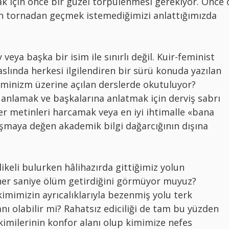
k için önce bir güzel törpülenmesi gerekiyor. Önce 
n tornadan geçmek istemediğimizi anlattığımızda
ya başka bir isim ile sınırlı değil. Kuir-feminist
, aslında herkesi ilgilendiren bir sürü konuda yazılan
minizm üzerine açılan derslerde okutuluyor?
 anlamak ve başkalarına anlatmak için derviş sabrı
er metinleri harcamak veya en iyi ihtimalle «bana
şmaya değen akademik bilgi dağarcığının dışına
ikeli bulurken hâlihazırda gittiğimiz yolun
her saniye ölüm getirdiğini görmüyor muyuz?
kimimizin ayrıcalıklarıyla bezenmiş yolu terk
nı olabilir mi? Rahatsız ediciliği de tam bu yüzden
kimilerinin konfor alanı olup kimimize nefes