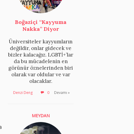
Boğaziçi “Kayyuma
Nakka” Diyor
Üniversiteler kayyumların
ı
değildir, onlar gidecek ve
bizler kalacağız. LGBTİ+’lar
da bu mücadelenin en
görünür öznelerinden biri
olarak var oldular ve var
olacaklar.
Denzi Deng
0
Devamı »
MEYDAN
a