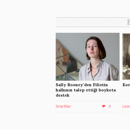
Sally Rooney’den Filistin
Kor
halkının talep ettiği boykota
destek
5Harfliler
0
Line