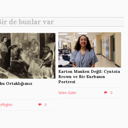
Bir de bunlar var
Karton Manken Değil: Cyntoia
Brown ve Bir Kurbanın
Portresi
ku Ortaklığımız
Selen Güler
0
offlights
3