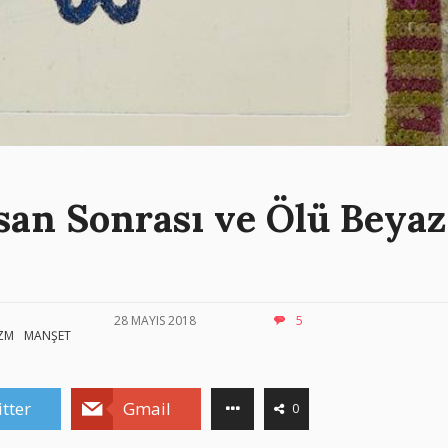
san Sonrası ve Ölü Beyaz
28 MAYIS 2018
5
İZM
MANŞET
tter
Gmail
0