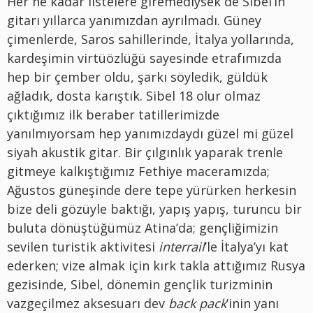
Her ne kadar listelere giremediysek de Sibel’in
gitarı yıllarca yanımızdan ayrılmadı. Güney
çimenlerde, Saros sahillerinde, İtalya yollarında,
kardeşimin virtüözlüğü sayesinde etrafımızda
hep bir çember oldu, şarkı söyledik, güldük
ağladık, dosta karıştık. Sibel 18 olur olmaz
çıktığımız ilk beraber tatillerimizde
yanılmıyorsam hep yanımızdaydı güzel mi güzel
siyah akustik gitar. Bir çılgınlık yaparak trenle
gitmeye kalkıştığımız Fethiye maceramızda;
Ağustos güneşinde dere tepe yürürken herkesin
bize deli gözüyle baktığı, yapış yapış, turuncu bir
buluta dönüştüğümüz Atina’da; gençliğimizin
sevilen turistik aktivitesi
interrail
’le İtalya’yı kat
ederken; vize almak için kırk takla attığımız Rusya
gezisinde, Sibel, dönemin gençlik turizminin
vazgeçilmez aksesuarı dev
back pack
’inin yanı