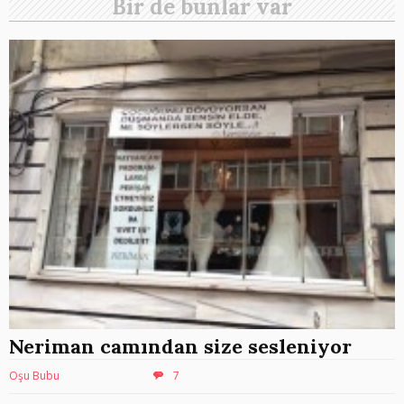
Bir de bunlar var
Neriman camından size sesleniyor
Oşu Bubu
7