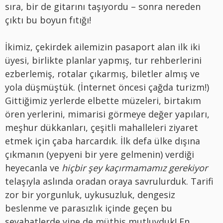
sıra, bir de gitarını taşıyordu – sonra nereden
çıktı bu boyun fıtığı!
İkimiz, çekirdek ailemizin pasaport alan ilk iki
üyesi, birlikte planlar yapmış, tur rehberlerini
ezberlemiş, rotalar çıkarmış, biletler almış ve
yola düşmüştük. (İnternet öncesi çağda turizm!)
Gittiğimiz yerlerde elbette müzeleri, birtakım
ören yerlerini, mimarisi görmeye değer yapıları,
meşhur dükkanları, çeşitli mahalleleri ziyaret
etmek için çaba harcardık. İlk defa ülke dışına
çıkmanın (yepyeni bir yere gelmenin) verdiği
heyecanla ve
hiçbir şey kaçırmamamız gerekiyor
telaşıyla aslında oradan oraya savrulurduk. Tarifi
zor bir yorgunluk, uykusuzluk, dengesiz
beslenme ve parasızlık içinde geçen bu
seyahatlerde yine de müthiş mutluyduk! En