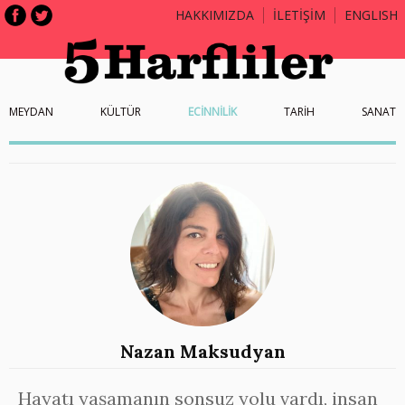
HAKKIMIZDA
İLETİŞİM
ENGLISH
MEYDAN
KÜLTÜR
ECİNNİLİK
TARİH
SANAT
Nazan Maksudyan
Hayatı yaşamanın sonsuz yolu vardı, insan