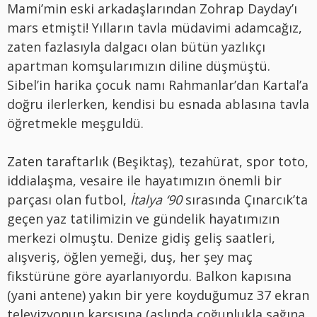
Mami’min eski arkadaşlarından Zohrap Dayday’ı
mars etmişti! Yılların tavla müdavimi adamcağız,
zaten fazlasıyla dalgacı olan bütün yazlıkçı
apartman komşularımızın diline düşmüştü.
Sibel’in harika çocuk namı Rahmanlar’dan Kartal’a
doğru ilerlerken, kendisi bu esnada ablasına tavla
öğretmekle meşguldü.
Zaten taraftarlık (Beşiktaş), tezahürat, spor toto,
iddialaşma, vesaire ile hayatımızın önemli bir
parçası olan futbol,
İtalya ‘90
sırasında Çınarcık’ta
geçen yaz tatilimizin ve gündelik hayatımızın
merkezi olmuştu. Denize gidiş geliş saatleri,
alışveriş, öğlen yemeği, duş, her şey maç
fikstürüne göre ayarlanıyordu. Balkon kapısına
(yani antene) yakın bir yere koyduğumuz 37 ekran
televizyonun karşısına (aslında çoğunlukla sağına