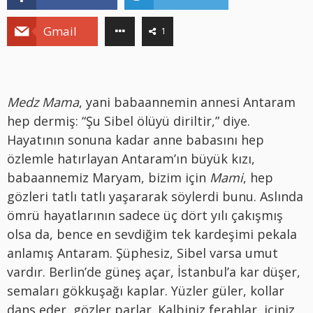
Gmail
1
Medz Mama
, yani babaannemin annesi Antaram
hep dermiş: “Şu Sibel ölüyü diriltir,” diye.
Hayatının sonuna kadar anne babasını hep
özlemle hatırlayan Antaram’ın büyük kızı,
babaannemiz Maryam, bizim için
Mami
, hep
gözleri tatlı tatlı yaşararak söylerdi bunu. Aslında
ömrü hayatlarının sadece üç dört yılı çakışmış
olsa da, bence en sevdiğim tek kardeşimi pekala
anlamış Antaram. Şüphesiz, Sibel varsa umut
vardır. Berlin’de güneş açar, İstanbul’a kar düşer,
semaları gökkuşağı kaplar. Yüzler güler, kollar
dans eder, gözler parlar. Kalbiniz ferahlar, içiniz