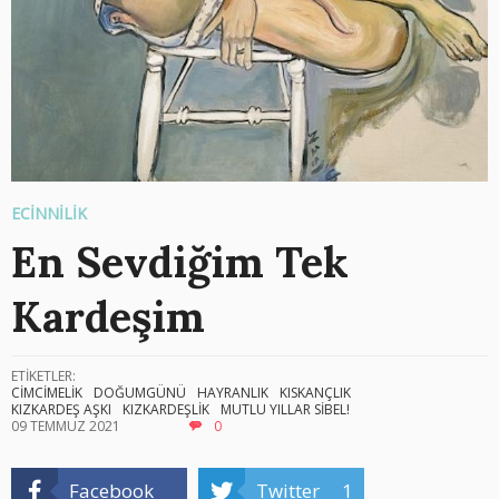
ECİNNİLİK
En Sevdiğim Tek
Kardeşim
ETİKETLER:
CİMCİMELİK
DOĞUMGÜNÜ
HAYRANLIK
KISKANÇLIK
KIZKARDEŞ AŞKI
KIZKARDEŞLİK
MUTLU YILLAR SİBEL!
09 TEMMUZ 2021
0
Facebook
Twitter
1