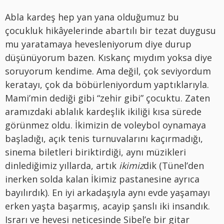
Abla kardeş hep yan yana olduğumuz bu
çocukluk hikâyelerinde abartılı bir tezat duygusu
mu yaratamaya hevesleniyorum diye durup
düşünüyorum bazen. Kıskanç mıydım yoksa diye
soruyorum kendime. Ama değil, çok seviyordum
keratayı, çok da böbürleniyordum yaptıklarıyla.
Mami’min dediği gibi “zehir gibi” çocuktu. Zaten
aramızdaki ablalık kardeşlik ikiliği kısa sürede
görünmez oldu. İkimizin de voleybol oynamaya
başladığı, açık tenis turnuvalarını kaçırmadığı,
sinema biletleri biriktirdiği, aynı müzikleri
dinlediğimiz yıllarda, artık
ikimiz
dik (Tünel’den
inerken solda kalan İkimiz pastanesine ayrıca
bayılırdık). En iyi arkadaşıyla aynı evde yaşamayı
erken yaşta başarmış, acayip şanslı iki insandık.
Israrı ve hevesi neticesinde Sibel’e bir gitar