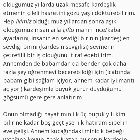
olduğumuz yıllarda uzak mesafe kardeşlik
etmenin çileli hasretini gözü yaşlı döktürebilirim.
Hep
ikimiz
olduğumuz yıllardan sonra aşık
olduğumuz insanlarla
çift
olmanın ince/kaba
ayarlarını; insanın en sevdiği birinin (kardeş) en
sevdiği birini (kardeşin sevgilisi) sevmenin
çetrefilli bir iş olduğunu itiraf edebilirim.
Annemden de babamdan da benden çok daha
fazla şey öğrenmeyi becerebildiği için (icabında
babam gibi sağlam içiyor, annem kadar iyi mantı
açıyor!) kardeşimle büyük gurur duyduğumu
göğsümü gere gere anlatırım…
Onun olmadığı hayatımın ilk üç buçuk yılı kim
bilir ne kadar boş geçtiyse, ilk hatıram Sibel’in
eve gelişi. Annem kucağındaki minicik bebeği
yatağına koyup, “bak Nazan bu senin kardeşin,