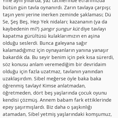
Yine aynı yıllarda, yaz tatillerinde etrafımızda
bütün gün tavla oynanırdı. Zarın tavlaya çarpışı;
taşın yeni yerine inerken zeminde şaklaması; Dü
Se, Şeş Beş, Hep Yek nidaları; kazananın (ya da
kaybedenin mi?)
şangır şungur küt
diye tavlayı
kapatma gürültüsü kulaklarımızın en aşina
olduğu seslerdi. Bunca galeyana sağır
kalamadığımız için oynayanların yanına yanaşır
bakardık da. Bu seyir benim için pek kısa sürerdi,
söz konusu anlam veremediğim bir devridaim
olduğu için fazla uzatmaz, tavlanın yanından
uzaklaşırdım. Sibel meğerse öyle baka baka
öğrenmiş tavlayı! Kimse anlatmadan,
öğretmeden, dört beş yaşlarında çocuk oyunu
kendisi çözmüş. Annem babam fark ettiklerinde
epey şaşırmışlardı. Biz daha o şaşkınlığı
atamadan, Sibel yetmiş yaşlarındaki komşumuz,