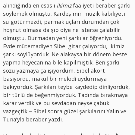
alındığında en esaslı
ikimiz
faaliyeti beraber şarkı
söylemek olmuştu. Kardeşimin müzik kabiliyeti
su götürmezdi, parmak uçları durumdan çok
hoşnut olmasa da şıp diye ne isterse çalabilir
olmuştu. Durmadan yeni şarkılar öğreniyordu.
Evde mütemadiyen Sibel gitar çalıyordu, ikimiz
şarkı söylüyorduk. Ne alakaysa bir dönem beste
yapma heyecanına bile kapılmıştık. Ben şarkı
sözü yazmaya çalışıyordum, Sibel akort
basıyordu, makul bir melodi uydurmaya
bakıyorduk. Şarkıları teybe kaydedip dinliyorduk,
bir türlü de beğenmiyorduk. Tadında bırakmaya
karar verdik ve bu sevdadan neyse çabuk
vazgeçtik – Sibel sonra güzel şarkılarını Yalın ve
Tuna’yla beraber yazdı.