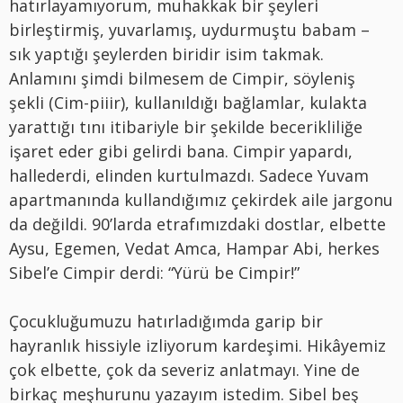
hatırlayamıyorum, muhakkak bir şeyleri
birleştirmiş, yuvarlamış, uydurmuştu babam –
sık yaptığı şeylerden biridir isim takmak.
Anlamını şimdi bilmesem de Cimpir, söyleniş
şekli (Cim-piiir), kullanıldığı bağlamlar, kulakta
yarattığı tını itibariyle bir şekilde becerikliliğe
işaret eder gibi gelirdi bana. Cimpir yapardı,
hallederdi, elinden kurtulmazdı. Sadece Yuvam
apartmanında kullandığımız çekirdek aile jargonu
da değildi. 90’larda etrafımızdaki dostlar, elbette
Aysu, Egemen, Vedat Amca, Hampar Abi, herkes
Sibel’e Cimpir derdi: “Yürü be Cimpir!”
Çocukluğumuzu hatırladığımda garip bir
hayranlık hissiyle izliyorum kardeşimi. Hikâyemiz
çok elbette, çok da severiz anlatmayı. Yine de
birkaç meşhurunu yazayım istedim. Sibel beş