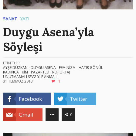
SANAT
YAZI
Duygu Asena’yla
Söyleşi
ETİKETLER:
AYŞE DÜZKAN
DUYGU ASENA
FEMİNİZM
HATIR GÖNÜL
KADINCA
KİM
PAZARTESİ
RÖPORTAJ
UNUTMAMALI SEVGİYLE ANMALI
31 TEMMUZ 2013
1
Facebook
Twitter
Gmail
0