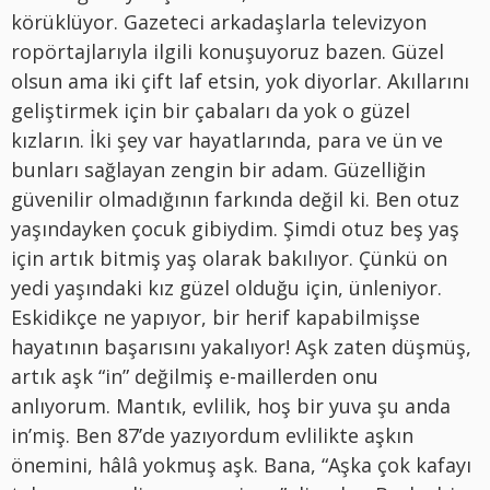
körüklüyor. Gazeteci arkadaşlarla televizyon
ropörtajlarıyla ilgili konuşuyoruz bazen. Güzel
olsun ama iki çift laf etsin, yok diyorlar. Akıllarını
geliştirmek için bir çabaları da yok o güzel
kızların. İki şey var hayatlarında, para ve ün ve
bunları sağlayan zengin bir adam. Güzelliğin
güvenilir olmadığının farkında değil ki. Ben otuz
yaşındayken çocuk gibiydim. Şimdi otuz beş yaş
için artık bitmiş yaş olarak bakılıyor. Çünkü on
yedi yaşındaki kız güzel olduğu için, ünleniyor.
Eskidikçe ne yapıyor, bir herif kapabilmişse
hayatının başarısını yakalıyor! Aşk zaten düşmüş,
artık aşk “in” değilmiş e-maillerden onu
anlıyorum. Mantık, evlilik, hoş bir yuva şu anda
in’miş. Ben 87’de yazıyordum evlilikte aşkın
önemini, hâlâ yokmuş aşk. Bana, “Aşka çok kafayı