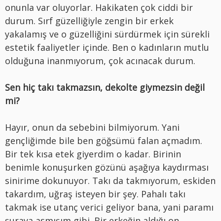
onunla var oluyorlar. Hakikaten çok ciddi bir
durum. Sırf güzelliğiyle zengin bir erkek
yakalamış ve o güzelliğini sürdürmek için sürekli
estetik faaliyetler içinde. Ben o kadınların mutlu
olduğuna inanmıyorum, çok acınacak durum.
Sen hiç takı takmazsın, dekolte giymezsin değil
mi?
Hayır, onun da sebebini bilmiyorum. Yani
gençliğimde bile ben göğsümü falan açmadım.
Bir tek kısa etek giyerdim o kadar. Birinin
benimle konuşurken gözünü aşağıya kaydırması
sinirime dokunuyor. Takı da takmıyorum, eskiden
takardım, uğraş isteyen bir şey. Pahalı takı
takmak ise utanç verici geliyor bana, yani paramı
şuraya asmışım gibi. Bir erkeğin aldığı on