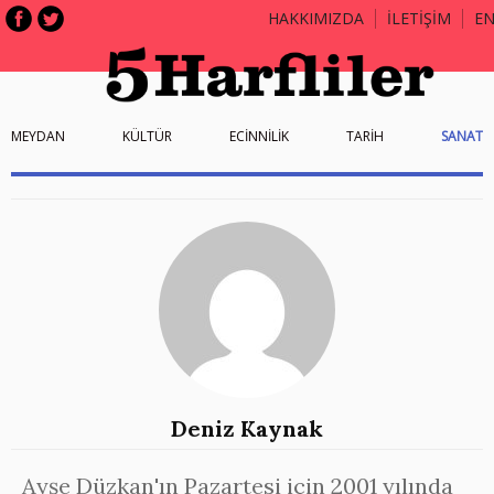
HAKKIMIZDA
İLETİŞİM
EN
MEYDAN
KÜLTÜR
ECİNNİLİK
TARİH
SANAT
Deniz Kaynak
Ayşe Düzkan'ın Pazartesi için 2001 yılında