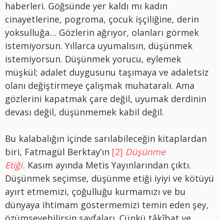
haberleri. Göğsünde yer kaldı mı kadın
cinayetlerine, pogroma, çocuk işçiliğine, derin
yoksulluğa… Gözlerin ağrıyor, olanları görmek
istemiyorsun. Yıllarca uyumalısın, düşünmek
istemiyorsun. Düşünmek yorucu, eylemek
müşkül; adalet duygusunu taşımaya ve adaletsiz
olanı değiştirmeye çalışmak muhataralı. Ama
gözlerini kapatmak çare değil, uyumak derdinin
devası değil, düşünmemek kabil değil.
Bu kalabalığın içinde sarılabileceğin kitaplardan
biri, Fatmagül Berktay’ın
[2]
Düşünme
Etiği.
Kasım ayında Metis Yayınlarından çıktı.
Düşünmek seçimse, düşünme etiği iyiyi ve kötüyü
ayırt etmemizi, çoğulluğu kurmamızı ve bu
dünyaya ihtimam göstermemizi temin eden şey,
özümseyebilirsin sayfaları. Çünkü tâkîbat ve