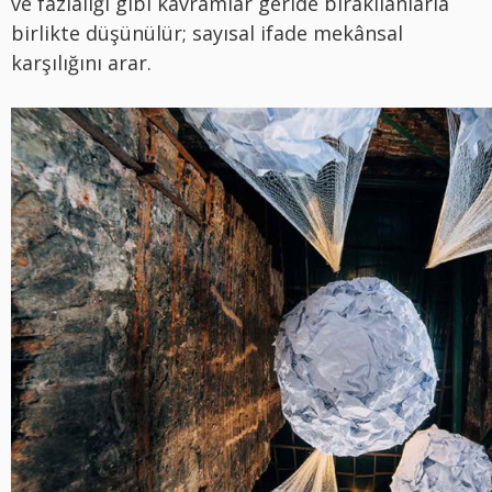
ve fazlalığı gibi kavramlar geride bırakılanlarla
birlikte düşünülür; sayısal ifade mekânsal
karşılığını arar.