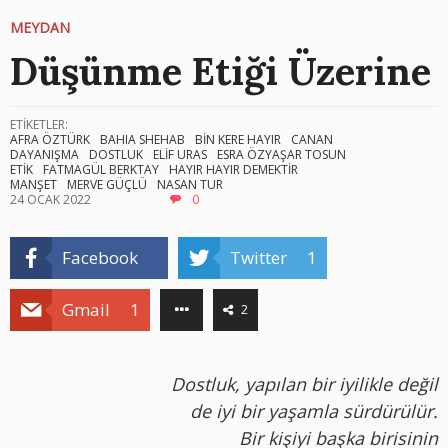
MEYDAN
Düşünme Etiği Üzerine
ETİKETLER:
AFRA ÖZTÜRK
BAHIA SHEHAB
BİN KERE HAYIR
CANAN
DAYANIŞMA
DOSTLUK
ELİF URAS
ESRA ÖZYAŞAR TOSUN
ETİK
FATMAGÜL BERKTAY
HAYIR HAYIR DEMEKTİR
MANŞET
MERVE GÜÇLÜ
NASAN TUR
24 OCAK 2022
0
Facebook
Twitter
1
Gmail
1
2
Dostluk, yapılan bir iyilikle değil
de iyi bir yaşamla sürdürülür.
Bir kişiyi başka birisinin