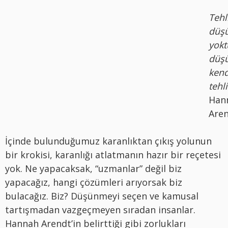
Tehl
düş
yokt
düş
kend
tehli
Han
Are
İçinde bulunduğumuz karanlıktan çıkış yolunun
bir krokisi, karanlığı atlatmanın hazır bir reçetesi
yok. Ne yapacaksak, “uzmanlar” değil biz
yapacağız, hangi çözümleri arıyorsak biz
bulacağız. Biz? Düşünmeyi seçen ve kamusal
tartışmadan vazgeçmeyen sıradan insanlar.
Hannah Arendt’in belirttiği gibi zorlukları