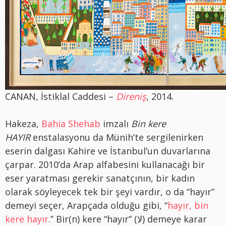
CANAN, İstiklal Caddesi –
Direniş
, 2014.
Hakeza,
Bahia Shehab
imzalı
Bin kere
HAYIR
enstalasyonu da Münih’te sergilenirken
eserin dalgası Kahire ve İstanbul’un duvarlarına
çarpar. 2010’da Arap alfabesini kullanacağı bir
eser yaratması gerekir sanatçının, bir kadın
olarak söyleyecek tek bir şeyi vardır, o da “hayır”
demeyi seçer, Arapçada olduğu gibi, “
hayır, bin
kere hayır
.” Bir(n) kere “hayır” (لا) demeye karar