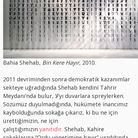
Bahia Shehab,
Bin Kere Hayır
, 2010.
2011 devriminden sonra demokratik kazanımlar
sekteye uğradığında Shehab kendini Tahrir
Meydanı’nda bulur, لا’yı duvarlara spreylerken.
Sözümüz duyulmadığında, hükümete inancımız
kaybolduğunda sokağa çıkarız, ki bu ne için
ürettiğimizin, ne için
çalıştığımızın
yanıtıdır
. Shehab, Kahire
sokaklarına “Ordu yönetimine hayır” yazdığında,