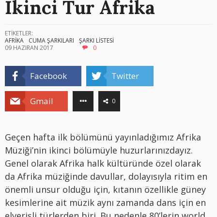
İkinci Tur Afrika
ETİKETLER:
AFRİKA
CUMA ŞARKILARI
ŞARKI LİSTESİ
09 HAZIRAN 2017
0
Facebook
Twitter
Gmail
0
Geçen hafta ilk bölümünü yayınladığımız Afrika
Müziği’nin ikinci bölümüyle huzurlarınızdayız.
Genel olarak Afrika halk kültüründe özel olarak
da Afrika müziğinde davullar, dolayısıyla ritim en
önemli unsur olduğu için, kıtanın özellikle güney
kesimlerine ait müzik aynı zamanda dans için en
elverişli türlerden biri. Bu nedenle 80’lerin world