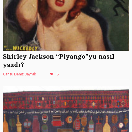
Shirley Jackson “Piyango”yu nasıl
yazdı?
Cansu Deniz Bayrak
8