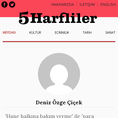
HAKKIMIZDA
İLETİŞİM
ENGLISH
MEYDAN
KÜLTÜR
ECİNNİLİK
TARİH
SANAT
Deniz Özge Çiçek
'Hane halkına bakım verme' ile 'para