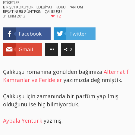
ETİKETLER:
BİR ŞEY KOKUYOR
EDEBİYAT
KOKU
PARFÜM
REŞAT NURİ GÜNTEKİN
ÇALIKUŞU
31 EKIM 2013
12
Facebook
Twitter
Gmail
0
Çalıkuşu romanına gönülden bağımıza
Alternatif
Kamranlar ve Ferideler
yazımızda değinmiştik.
Çalıkuşu için zamanında bir parfüm yapılmış
olduğunu ise hiç bilmiyorduk.
Aybala Yentürk
yazmış: