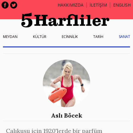
HAKKIMIZDA
İLETİŞİM
ENGLISH
MEYDAN
KÜLTÜR
ECİNNİLİK
TARİH
SANAT
Aslı Böcek
Çalıkuşu için 1920'lerde bir parfüm