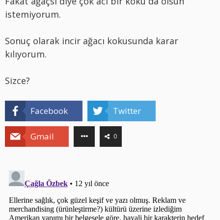
Fakat ağaçsı diye çok acı bir koku da olsun
istemiyorum.
Sonuç olarak incir ağacı kokusunda karar
kılıyorum.
Sizce?
Facebook
Twitter
Gmail
0