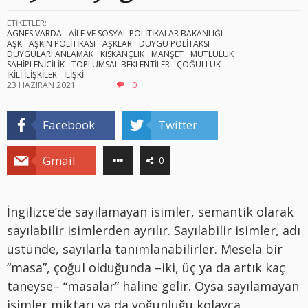
ETİKETLER:
AGNES VARDA
AİLE VE SOSYAL POLİTİKALAR BAKANLIĞI
AŞK
AŞKIN POLİTİKASI
AŞKLAR
DUYGU POLİTAKSI
DUYGULARI ANLAMAK
KISKANÇLIK
MANŞET
MUTLULUK
SAHİPLENİCİLİK
TOPLUMSAL BEKLENTİLER
ÇOĞULLUK
İKİLİ İLİŞKİLER
İLİŞKİ
23 HAZIRAN 2021
0
Facebook
Twitter
Gmail
0
İngilizce’de sayılamayan isimler, semantik olarak
sayılabilir isimlerden ayrılır. Sayılabilir isimler, adı
üstünde, sayılarla tanımlanabilirler. Mesela bir
“masa”, çoğul olduğunda –iki, üç ya da artık kaç
taneyse– “masalar” haline gelir. Oysa sayılamayan
isimler miktarı ya da yoğunluğu kolayca