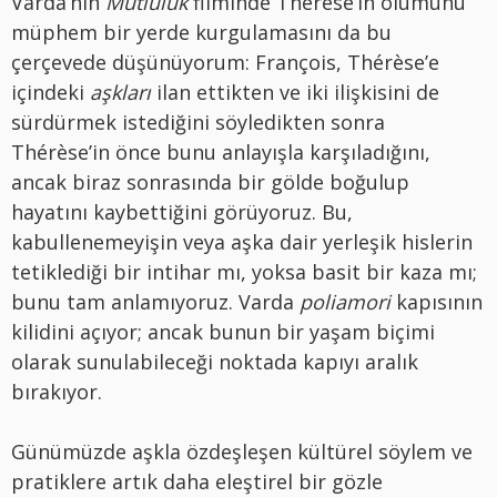
Varda’nın
Mutluluk
filminde Thérèse’in ölümünü
müphem bir yerde kurgulamasını da bu
çerçevede düşünüyorum: François, Thérèse’e
içindeki
aşkları
ilan ettikten ve iki ilişkisini de
sürdürmek istediğini söyledikten sonra
Thérèse’in önce bunu anlayışla karşıladığını,
ancak biraz sonrasında bir gölde boğulup
hayatını kaybettiğini görüyoruz. Bu,
kabullenemeyişin veya aşka dair yerleşik hislerin
tetiklediği bir intihar mı, yoksa basit bir kaza mı;
bunu tam anlamıyoruz. Varda
poliamori
kapısının
kilidini açıyor; ancak bunun bir yaşam biçimi
olarak sunulabileceği noktada kapıyı aralık
bırakıyor.
Günümüzde aşkla özdeşleşen kültürel söylem ve
pratiklere artık daha eleştirel bir gözle