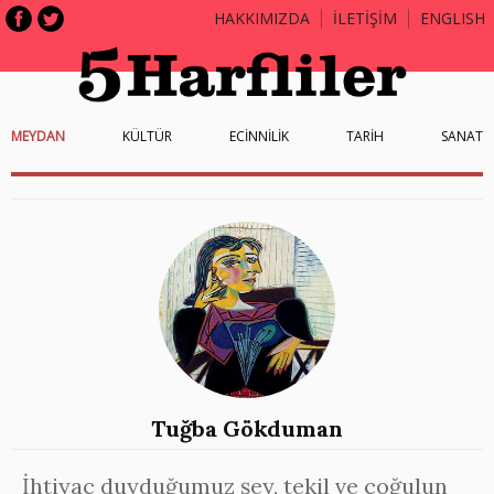
HAKKIMIZDA
İLETİŞİM
ENGLISH
MEYDAN
KÜLTÜR
ECİNNİLİK
TARİH
SANAT
Tuğba Gökduman
İhtiyaç duyduğumuz şey, tekil ve çoğulun