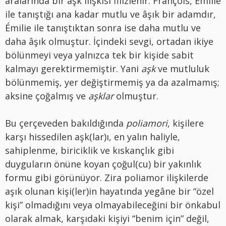
aralarında bir aşk ilişkisi filizlenir. François, Émilie
ile tanıştığı ana kadar mutlu ve âşık bir adamdır,
Émilie ile tanıştıktan sonra ise daha mutlu ve
daha âşık olmuştur. İçindeki sevgi, ortadan ikiye
bölünmeyi veya yalnızca tek bir kişide sabit
kalmayı gerektirmemiştir. Yani
aşk
ve mutluluk
bölünmemiş, yer değiştirmemiş ya da azalmamış;
aksine çoğalmış ve
aşklar
olmuştur.
Bu çerçeveden bakıldığında
poliamori
, kişilere
karşı hissedilen aşk(lar)ı, en yalın haliyle,
sahiplenme, biriciklik ve kıskançlık gibi
duyguların önüne koyan çoğul(cu) bir yakınlık
formu gibi görünüyor. Zira poliamor ilişkilerde
aşık olunan kişi(ler)in hayatında yegâne bir “özel
kişi” olmadığını veya olmayabileceğini bir önkabul
olarak almak, karşıdaki kişiyi “benim için” değil,