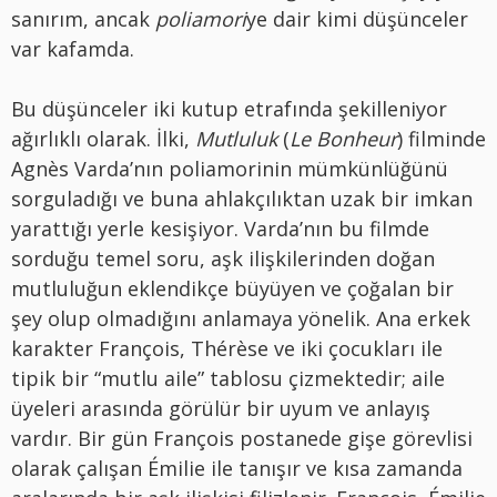
sanırım, ancak
poliamori
ye dair kimi düşünceler
var kafamda.
Bu düşünceler iki kutup etrafında şekilleniyor
ağırlıklı olarak. İlki,
Mutluluk
(
Le Bonheur
) filminde
Agnès Varda’nın poliamorinin mümkünlüğünü
sorguladığı ve buna ahlakçılıktan uzak bir imkan
yarattığı yerle kesişiyor. Varda’nın bu filmde
sorduğu temel soru, aşk ilişkilerinden doğan
mutluluğun eklendikçe büyüyen ve çoğalan bir
şey olup olmadığını anlamaya yönelik. Ana erkek
karakter François, Thérèse ve iki çocukları ile
tipik bir “mutlu aile” tablosu çizmektedir; aile
üyeleri arasında görülür bir uyum ve anlayış
vardır. Bir gün François postanede gişe görevlisi
olarak çalışan Émilie ile tanışır ve kısa zamanda