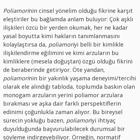
Poliamori
nin cinsel yönelim olduğu fikrine karşıt
eleştiriler bu bağlamda anlam buluyor: Çok aşklı
ilişkileri özcü bir yerden okumak, her ne kadar
yasal boyutta kimi hakların tanımlanmasını
kolaylaştırsa da,
poliamori
yi belli bir kimlikle
ilişkilendirme eğilimini ve kimi arzuların bu
kimliklere (mesela doğuştan) özgü olduğu fikrini
de beraberinde getiriyor.
Öte yandan,
poliamori
nin bir yakınlık yaşama deneyimi/tercihi
olarak ele alındığı tabloda, toplumda baskın olan
monogam arzuların yerini poliamor arzulara
bırakması ve aşka dair farklı perspektiflerin
edinimi çoğunlukla zaman alıyor. Bu bireysel
sürecin yokluğu bazen,
poliamor
iyi ihtiyaç
duyulduğunda başvurulabilecek durumsal bir
söyleme indirgeyebiliyor. Örneğin, normatif