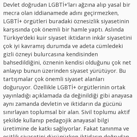
Devlet doğrudan LGBTİ+’ları ağzına alıp yasal bir
mecra olan iddianamede adını geçirmezken,
LGBTİ+ örgütleri buradaki öznesizlik siyasetinin
karşısında çok önemli bir hamle yaptı. Aslında
Türkiye’deki kuir siyaset iktidarın inkâr siyasetini
çok iyi kavramış durumda ve adeta cümledeki
gizli özneyi bulurcasına kendisinden
bahsedildiğini, öznenin kendisi olduğunu çok net
anlayıp bunun üzerinden siyaset yürütüyor. Bu
tartışmalar çok önemli siyaset alanları
doğuruyor. Özellikle LGBTİ+ örgütlerinin ortak
yayınladığı açıklamada da değinildiği gibi anayasa
aynı zamanda devletin ve iktidarın da gücünü
sınırlayan toplumsal bir alan. Sivil toplumu aktif
şekilde kullanıp pedagojik anayasal bilgi
üretimine de katkı sağlıyorlar. Fakat tanınma ve
eşitlik siyasetini düşünürken iktidarın doğrudan