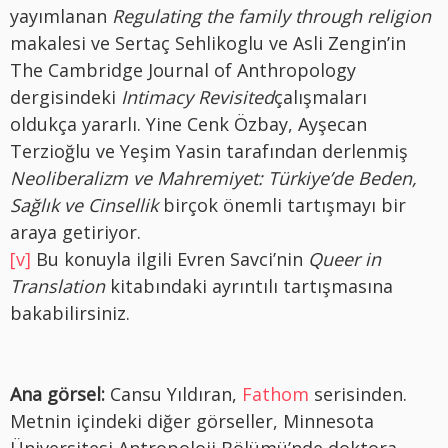
yayımlanan
Regulating the family through religion
makalesi ve Sertaç Sehlikoglu ve Asli Zengin’in
The Cambridge Journal of Anthropology
dergisindeki
Intimacy Revisited
çalışmaları
oldukça yararlı. Yine Cenk Özbay, Ayşecan
Terzioğlu ve Yeşim Yasin tarafından derlenmiş
Neoliberalizm ve Mahremiyet: Türkiye’de Beden,
Sağlık ve Cinsellik
birçok önemli tartışmayı bir
araya getiriyor.
[v]
Bu konuyla ilgili Evren Savci’nin
Queer in
Translation
kitabındaki ayrıntılı tartışmasına
bakabilirsiniz.
Ana görsel:
Cansu Yıldıran,
Fathom
serisinden.
Metnin içindeki diğer görseller, Minnesota
Üniversitesi Antropoloji Bölümü’nde doktora