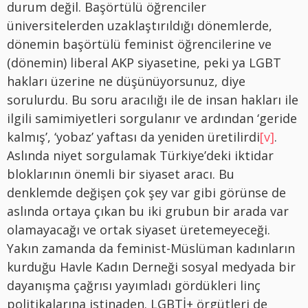
durum değil. Başörtülü öğrenciler
üniversitelerden uzaklaştırıldığı dönemlerde,
dönemin başörtülü feminist öğrencilerine ve
(dönemin) liberal AKP siyasetine, peki ya LGBT
hakları üzerine ne düşünüyorsunuz, diye
sorulurdu. Bu soru aracılığı ile de insan hakları ile
ilgili samimiyetleri sorgulanır ve ardından ‘geride
kalmış’, ‘yobaz’ yaftası da yeniden üretilirdi
[v]
.
Aslında niyet sorgulamak Türkiye’deki iktidar
bloklarının önemli bir siyaset aracı. Bu
denklemde değişen çok şey var gibi görünse de
aslında ortaya çıkan bu iki grubun bir arada var
olamayacağı ve ortak siyaset üretemeyeceği.
Yakın zamanda da feminist-Müslüman kadınların
kurduğu Havle Kadın Derneği sosyal medyada bir
dayanışma çağrısı yayımladı gördükleri linç
politikalarına istinaden. LGBTİ+ örgütleri de