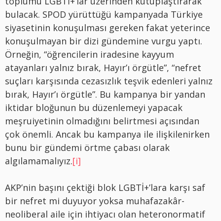
toplumu LGBTİ+’lar üzerinden kutuplaştırarak
bulacak. SPOD yürüttüğü kampanyada Türkiye
siyasetinin konuşulması gereken fakat yeterince
konuşulmayan bir dizi gündemine vurgu yaptı.
Örneğin, “öğrencilerin iradesine kayyum
atayanları yalnız bırak, Hayır’ı örgütle”, “nefret
suçları karşısında cezasızlık teşvik edenleri yalnız
bırak, Hayır’ı örgütle”. Bu kampanya bir yandan
iktidar bloğunun bu düzenlemeyi yapacak
meşruiyetinin olmadığını belirtmesi açısından
çok önemli. Ancak bu kampanya ile ilişkilenirken
bunu bir gündemi örtme çabası olarak
algılamamalıyız.
[i]
AKP’nin başını çektiği blok LGBTİ+’lara karşı saf
bir nefret mi duyuyor yoksa muhafazakâr-
neoliberal aile için ihtiyacı olan heteronormatif