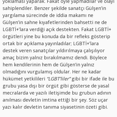
yoklaması yaparak. Fakat öyle yapmadılar ve olayı
sahiplendiler. Benzer şekilde sanatçı Gülşen’in
yargılama sürecinde de iddia makamı ne
Gülşen’in sahne kıyafetlerinden bahsetti ne de
LGBTİ+’lara verdiği açık destekten. Fakat LGBTİ+
örgütleri yine bu konuda da bir refleks gösterip
ortak bir açıklama yayınladılar; LGBTİ+’lara
destek veren sanatçılar yıldırılmaya çalışılıyor
amaç bizim yalnız bırakılmamız dendi. Böylece
hem kendilerinin hem de Gülşen’in yalnız
olmadığını vurgulamış oldular. Her ne kadar
hükümet yetkilileri
“LGBT’liler”
gibi bir ifade ile bu
grubu yasa dışı bir örgüt gibi gösterse de yasal
mecralarda ve yazılı iletişimde bu grubun adının
anılması devletin imtina ettiği bir şey. Söz uçar
yazı kalır devletin tanıma siyasetinin özeti gibi.