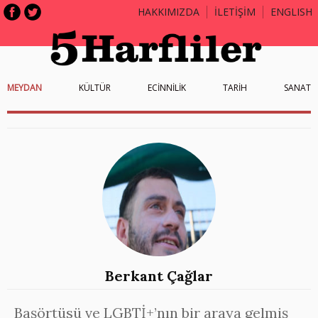
HAKKIMIZDA
İLETİŞİM
ENGLISH
MEYDAN
KÜLTÜR
ECİNNİLİK
TARİH
SANAT
Berkant Çağlar
Başörtüsü ve LGBTİ+’nın bir araya gelmiş