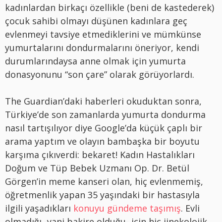
kadınlardan birkaçı özellikle (beni de kastederek)
çocuk sahibi olmayı düşünen kadınlara geç
evlenmeyi tavsiye etmediklerini ve mümkünse
yumurtalarını dondurmalarını öneriyor, kendi
durumlarındaysa anne olmak için yumurta
donasyonunu “son çare” olarak görüyorlardı.
The Guardian’daki haberleri okuduktan sonra,
Türkiye’de son zamanlarda yumurta dondurma
nasıl tartışılıyor diye Google’da küçük çaplı bir
arama yaptım ve olayın bambaşka bir boyutu
karşıma çıkıverdi: bekaret! Kadın Hastalıkları
Doğum ve Tüp Bebek Uzmanı Op. Dr. Betül
Görgen’in meme kanseri olan, hiç evlenmemiş,
öğretmenlik yapan 35 yaşındaki bir hastasıyla
ilgili yaşadıkları
konuyu gündeme taşımış
. Evli
olmadığı -yani bakire olduğu- için hiç jinekolojik