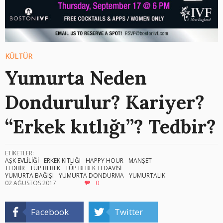
KÜLTÜR
Yumurta Neden
Dondurulur? Kariyer?
“Erkek kıtlığı”? Tedbir?
ETİKETLER:
AŞK EVLİLİĞİ
ERKEK KITLIĞI
HAPPY HOUR
MANŞET
TEDBİR
TÜP BEBEK
TÜP BEBEK TEDAVİSİ
YUMURTA BAĞIŞI
YUMURTA DONDURMA
YUMURTALIK
02 AĞUSTOS 2017
0
Facebook
Twitter