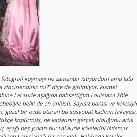
u fotoğrafı koymayı ne zamandır istiyordum ama lafa
 zincirlendiniz mi?” diye de girilmiyor, kısmet
hine LaLaurie aşağıda bahsettiğim Louisiana köle
sebebiyle belki de en ünlüsü. Sayısız parası ve kölesiyl
, güzel bir evde oturan bu sosyopat kadının hikayesi,
gittikçe köpürmüş, ne kadarının gerçek olduğunu artık
 aşağı beş yukarı bu: LaLaurie kölelerini istismar
linen Louisiana’lı bir sosyetik. Hakkında köleler