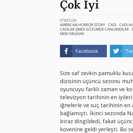
Çok İyi
ETİKETLER:
AMERICAN HORROR STORY
CADI
CADI AV
CADILAR ŞİMDİ GÖZÜMDE CANLANDILAR
NEW ORLEANS
Facebook
Twi
Size saf zevkin pamuklu kuc
dizisinin üçüncü sezonu muh
oyuncuyu farklı zaman ve kor
televizyon tarihinin en iyiler
iğnelerle ve suç tarihinin e
bağlamıştı. İkinci sezonda Nazi
biraz dingildedi, fakat üçü
kovenine geldi yerleşti. Bu 