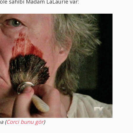
köle sahibi Madam LaLaurie var:
a (
Corci bunu gör
)