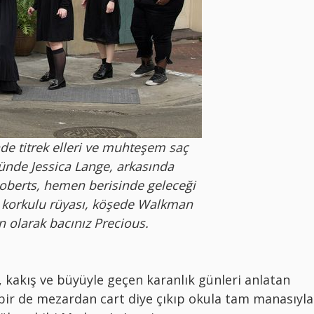
e titrek elleri ve muhteşem saç
ünde Jessica Lange, arkasında
berts, hemen berisinde geleceği
ın korkulu rüyası, köşede Walkman
n olarak bacınız Precious.
iş, kakış ve büyüyle geçen karanlık günleri anlatan
bir de mezardan cart diye çıkıp okula tam manasıyla