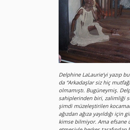
Delphine LaLaurie’yi yazıp b
da “Arkadaşlar siz hiç mutfağa
olmamıştı. Bugüneymiş. Delp
sahiplerinden biri, zalimliği 
şimdi müzeleştirilen kocaman
ağızdan ağıza yayıldığı için 
kimse bilmiyor. Ama efsane üç
etmesiyle herkes tarafından bi