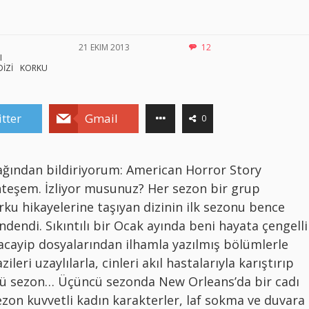
21 EKIM 2013
12
I
DİZİ
KORKU
tter
Gmail
0
ağından bildiriyorum: American Horror Story
teşem. İzliyor musunuz? Her sezon bir grup
ku hikayelerine taşıyan dizinin ilk sezonu bence
indendi. Sıkıntılı bir Ocak ayında beni hayata çengelli
n acayip dosyalarından ilhamla yazılmış bölümlerle
leri uzaylılarla, cinleri akıl hastalarıyla karıştırıp
ncü sezon… Üçüncü sezonda New Orleans’da bir cadı
sezon kuvvetli kadın karakterler, laf sokma ve duvara