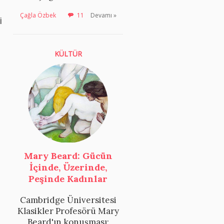
Çağla Özbek
11
Devamı »
i
KÜLTÜR
Mary Beard: Gücün
İçinde, Üzerinde,
Peşinde Kadınlar
Cambridge Üniversitesi
Klasikler Profesörü Mary
Beard'ın konuşması: