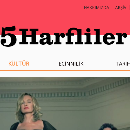
HAKKIMIZDA
ARŞİV
KÜLTÜR
ECİNNİLİK
TARİ