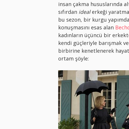
insan çakma hususlarında alt
sıfırdan
ideal
erkeği yaratmal
bu sezon, bir kurgu yapımda
konuşmasını esas alan
Bechd
kadınların üçüncü bir erkek
kendi güçleriyle barışmak ve 
birbirine kenetlenerek hayat
ortam şöyle: