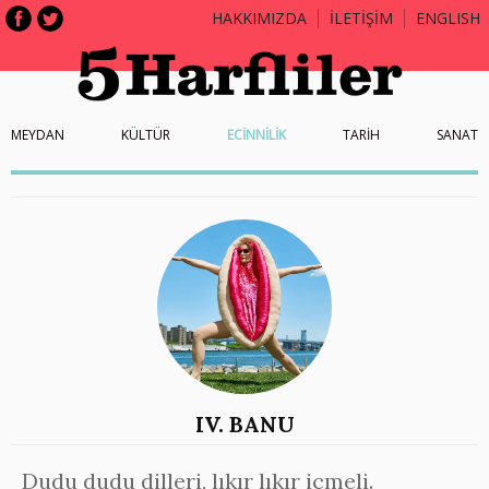
HAKKIMIZDA
İLETİŞİM
ENGLISH
MEYDAN
KÜLTÜR
ECİNNİLİK
TARİH
SANAT
IV. BANU
Dudu dudu dilleri, lıkır lıkır içmeli.