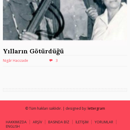
Yılların Götürdüğü
Nigâr Hacızade
3
© Tüm hakları saklıdır. | designed by:
lettergram
HAKKIMIZDA
ARŞİV
BASINDA BİZ
İLETİŞİM
YORUMLAR
ENGLISH