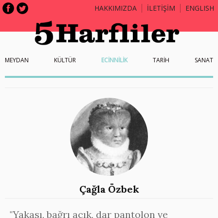
HAKKIMIZDA
İLETİŞİM
ENGLISH
MEYDAN
KÜLTÜR
ECİNNİLİK
TARİH
SANAT
Çağla Özbek
"Yakası, bağrı açık, dar pantolon ve