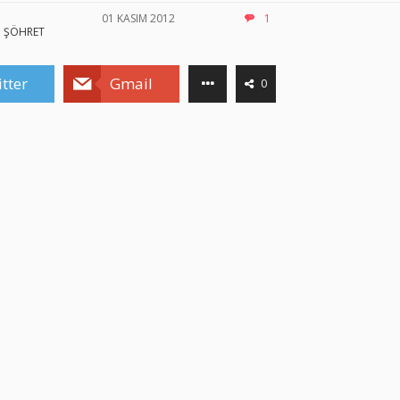
01 KASIM 2012
1
ŞÖHRET
tter
Gmail
0