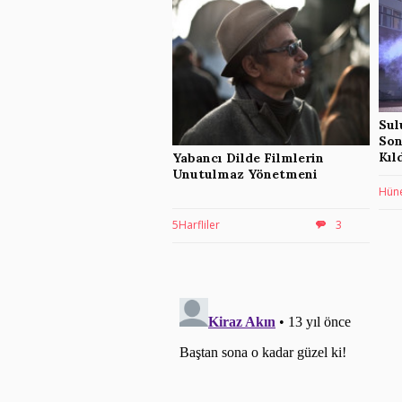
Sul
Son
Kıl
Yabancı Dilde Filmlerin
Unutulmaz Yönetmeni
Hün
5Harfliler
3