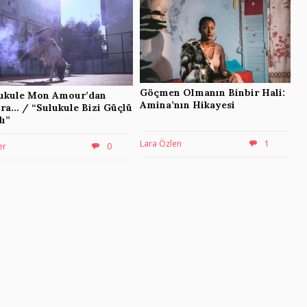
Göçmen Olmanın Binbir Hali:
ukule Mon Amour’dan
Amina’nın Hikayesi
ra… / “Sulukule Bizi Güçlü
dı”
Lara Özlen
1
er
0