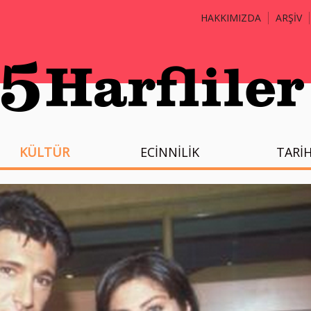
HAKKIMIZDA
ARŞİV
KÜLTÜR
ECİNNİLİK
TARİ