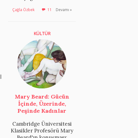
Çağla Özbek
11
Devamı »
KÜLTÜR
l
Mary Beard: Gücün
İçinde, Üzerinde,
Peşinde Kadınlar
Cambridge Üniversitesi
Klasikler Profesörü Mary
Beard'ın konuşması: