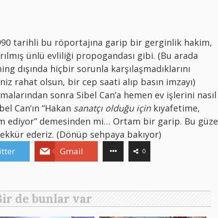
90 tarihli bu röportajına garip bir gerginlik hakim,
rılmış ünlü evliliği propogandası gibi. (Bu arada
ming dışında hiçbir sorunla karşılaşmadıklarını
iniz rahat olsun, bir cep saati alıp basın imzayı)
malarından sonra Sibel Can’a hemen ev işlerini nasıl
bel Can’ın “Hakan
sanatçı olduğu için
kıyafetime,
m ediyor” demesinden mi… Ortam bir garip. Bu güze
şekkür ederiz. (Dönüp sehpaya bakıyor)
tter
Gmail
0
Bir de bunlar var