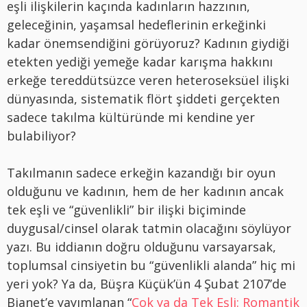
eşli ilişkilerin kaçında kadınların hazzının,
geleceğinin, yaşamsal hedeflerinin erkeğinki
kadar önemsendiğini görüyoruz? Kadının giydiği
etekten yediği yemeğe kadar karışma hakkını
erkeğe tereddütsüzce veren heteroseksüel ilişki
dünyasında, sistematik flört şiddeti gerçekten
sadece takılma kültüründe mi kendine yer
bulabiliyor?
Takılmanın sadece erkeğin kazandığı bir oyun
olduğunu ve kadının, hem de her kadının ancak
tek eşli ve “güvenlikli” bir ilişki biçiminde
duygusal/cinsel olarak tatmin olacağını söylüyor
yazı. Bu iddianın doğru olduğunu varsayarsak,
toplumsal cinsiyetin bu “güvenlikli alanda” hiç mi
yeri yok? Ya da, Büşra Küçük’ün 4 Şubat 2107’de
Bianet’e yayımlanan “
Çok ya da Tek Eşli: Romantik