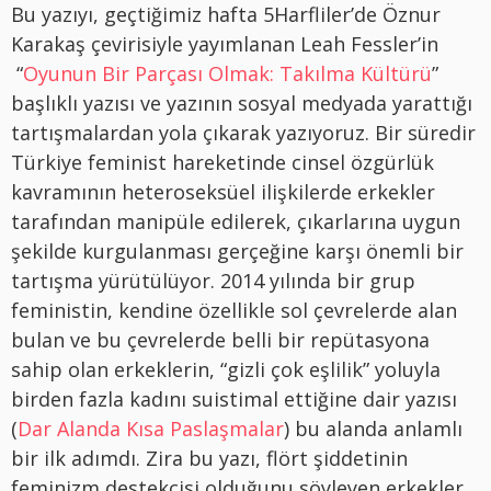
Bu yazıyı, geçtiğimiz hafta 5Harfliler’de Öznur
Karakaş çevirisiyle yayımlanan Leah Fessler’in
“
Oyunun Bir Parçası Olmak: Takılma Kültürü
”
başlıklı yazısı ve yazının sosyal medyada yarattığı
tartışmalardan yola çıkarak yazıyoruz. Bir süredir
Türkiye feminist hareketinde cinsel özgürlük
kavramının heteroseksüel ilişkilerde erkekler
tarafından manipüle edilerek, çıkarlarına uygun
şekilde kurgulanması gerçeğine karşı önemli bir
tartışma yürütülüyor. 2014 yılında bir grup
feministin, kendine özellikle sol çevrelerde alan
bulan ve bu çevrelerde belli bir repütasyona
sahip olan erkeklerin, “gizli çok eşlilik” yoluyla
birden fazla kadını suistimal ettiğine dair yazısı
(
Dar Alanda Kısa Paslaşmalar
) bu alanda anlamlı
bir ilk adımdı. Zira bu yazı, flört şiddetinin
feminizm destekçisi olduğunu söyleyen erkekler