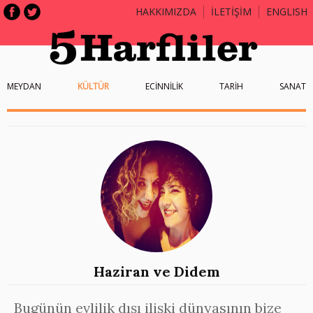
HAKKIMIZDA
İLETİŞİM
ENGLISH
MEYDAN
KÜLTÜR
ECİNNİLİK
TARİH
SANAT
Haziran ve Didem
Bugünün evlilik dışı ilişki dünyasının bize