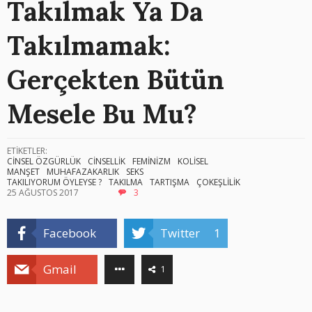
Takılmak Ya Da
Takılmamak:
Gerçekten Bütün
Mesele Bu Mu?
ETİKETLER:
CİNSEL ÖZGÜRLÜK
CİNSELLİK
FEMİNİZM
KOLİSEL
MANŞET
MUHAFAZAKARLIK
SEKS
TAKILIYORUM ÖYLEYSE ?
TAKILMA
TARTIŞMA
ÇOKEŞLİLİK
25 AĞUSTOS 2017
3
Facebook
Twitter
1
Gmail
1