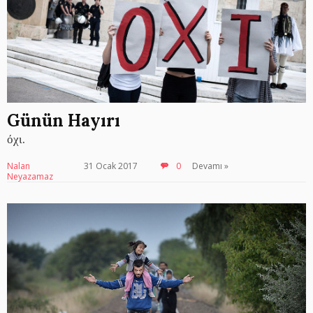
Günün Hayırı
όχι.
Nalan
31 Ocak 2017
0
Devamı »
Neyazamaz