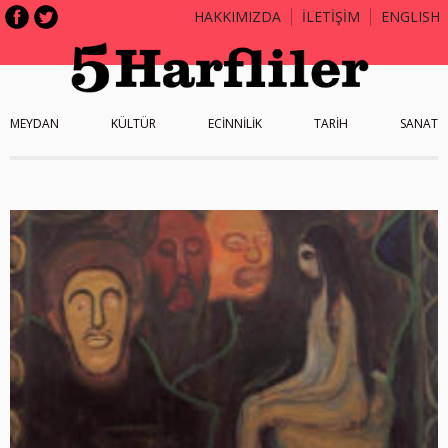
HAKKIMIZDA
İLETİŞİM
ENGLISH
MEYDAN
KÜLTÜR
ECİNNİLİK
TARİH
SANAT