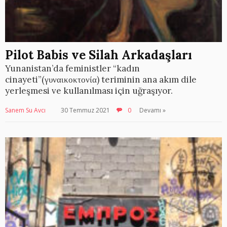
Pilot Babis ve Silah Arkadaşları
Yunanistan’da feministler “kadın
cinayeti”(γυναικοκτονία) teriminin ana akım dile
yerleşmesi ve kullanılması için uğraşıyor.
Sanem Su Avcı
30 Temmuz 2021
0
Devamı »