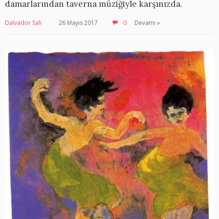
damarlarından taverna müziğiyle karşınızda.
Dalvador Sali
26 Mayıs 2017
0
Devamı »