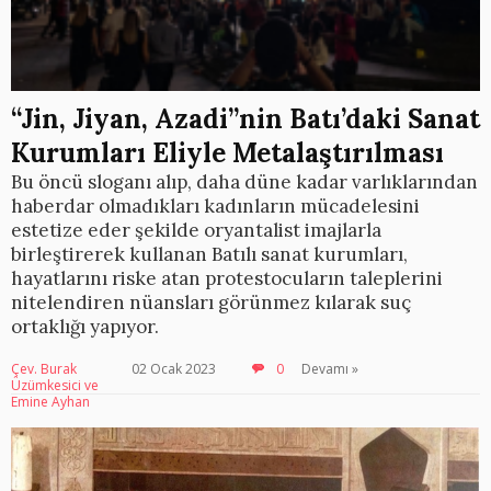
“Jin, Jiyan, Azadi”nin Batı’daki Sanat
Kurumları Eliyle Metalaştırılması
Bu öncü sloganı alıp, daha düne kadar varlıklarından
haberdar olmadıkları kadınların mücadelesini
estetize eder şekilde oryantalist imajlarla
birleştirerek kullanan Batılı sanat kurumları,
hayatlarını riske atan protestocuların taleplerini
nitelendiren nüansları görünmez kılarak suç
ortaklığı yapıyor.
Çev. Burak
02 Ocak 2023
0
Devamı »
Üzümkesici ve
Emine Ayhan