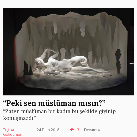
“Peki sen müslüman mısın?”
“Zaten müslüman bir kadın bu şekilde giyinip
konuşmazdı.”
Tuğba
24 Ekim 2018
3
Devamı »
Gökduman