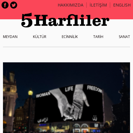
HAKKIMIZDA
İLETİŞİM
ENGLISH
MEYDAN
KÜLTÜR
ECİNNİLİK
TARİH
SANAT