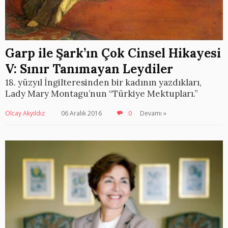
Garp ile Şark’ın Çok Cinsel Hikayesi
V: Sınır Tanımayan Leydiler
18. yüzyıl İngilteresinden bir kadının yazdıkları,
Lady Mary Montagu’nun “Türkiye Mektupları.”
Olcay Akyıldız
06 Aralık 2016
0
Devamı »