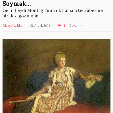
Soymak…
Gelin Leydi Montagu’nun ilk hamam tecrübesine
birlikte göz atalım
Olcay Akyıldız
08 Aralık 2016
1
Devamı »