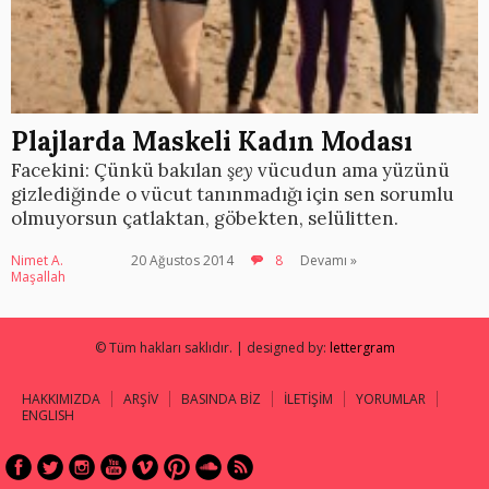
Plajlarda Maskeli Kadın Modası
Facekini: Çünkü bakılan
şey
vücudun ama yüzünü
gizlediğinde o vücut tanınmadığı için sen sorumlu
olmuyorsun çatlaktan, göbekten, selülitten.
Nimet A.
20 Ağustos 2014
8
Devamı »
Maşallah
© Tüm hakları saklıdır. | designed by:
lettergram
HAKKIMIZDA
ARŞİV
BASINDA BİZ
İLETİŞİM
YORUMLAR
ENGLISH