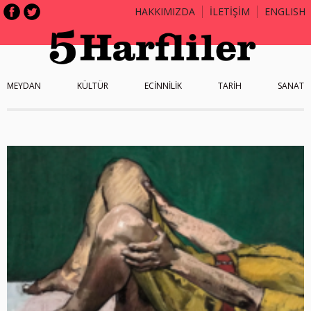
HAKKIMIZDA
İLETİŞİM
ENGLISH
MEYDAN
KÜLTÜR
ECİNNİLİK
TARİH
SANAT