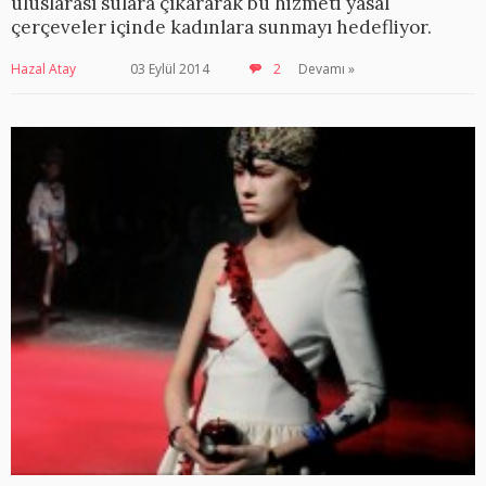
uluslarası sulara çıkararak bu hizmeti yasal
çerçeveler içinde kadınlara sunmayı hedefliyor.
Hazal Atay
03 Eylül 2014
2
Devamı »