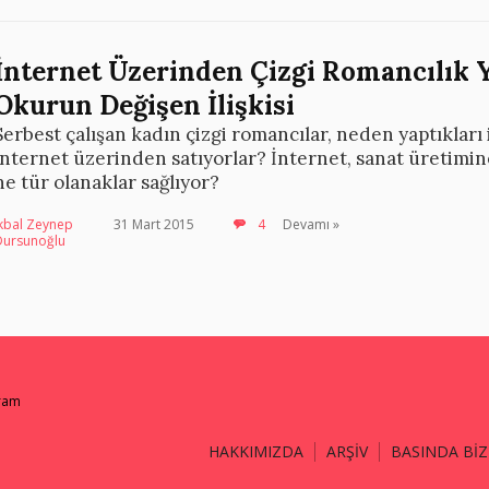
İnternet Üzerinden Çizgi Romancılık 
Okurun Değişen İlişkisi
Serbest çalışan kadın çizgi romancılar, neden yaptıklar
internet üzerinden satıyorlar? İnternet, sanat üretimine
ne tür olanaklar sağlıyor?
İkbal Zeynep
31 Mart 2015
4
Devamı »
Dursunoğlu
gram
HAKKIMIZDA
ARŞİV
BASINDA BİZ