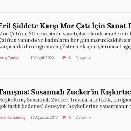
Eril Şiddete Karşı Mor Çatı İçin Sanat
Mor Çatı’nın 30. senesinde sanatçılar olarak senelerdi
Çatı’nın yanında ve kadınların her gün maruz kaldığı sis
karşısında durduğumuzu göstermek için işlerimizi bağış
erra Tansel
10 Aralık 2020
0
Devamı »
Tanışma: Susannah Zucker’in Kışkırtıc
Heykeltıraş Susannah Zucker, travma, atletiklik, kırılga
çok farklı bedensel deneyimi heykellerine yansıtmanın yo
Pınar Kumandaş
16 Ağustos 2017
0
Devamı »