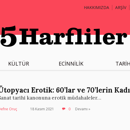
HAKKIMIZDA
ARŞİV
KÜLTÜR
ECİNNİLİK
TARİ
Ütopyacı Erotik: 60’lar ve 70’lerin Kad
Sanat tarihi kanonuna erotik müdahaleler…
Defne Oruç
18 Kasım 2021
0
Devamı »