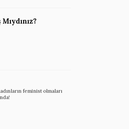
ş Mıydınız?
Kadınların feminist olmaları
ında!