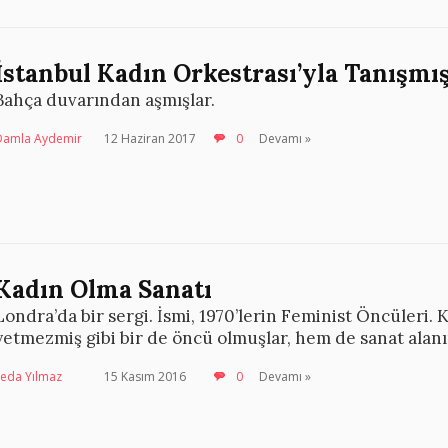
İstanbul Kadın Orkestrası’yla Tanışmı
Bahça duvarından aşmışlar.
Damla Aydemir
12 Haziran 2017
0
Devamı »
Kadın Olma Sanatı
Londra’da bir sergi. İsmi, 1970’lerin Feminist Öncüleri. 
yetmezmiş gibi bir de öncü olmuşlar, hem de sanat alan
Seda Yılmaz
15 Kasım 2016
0
Devamı »