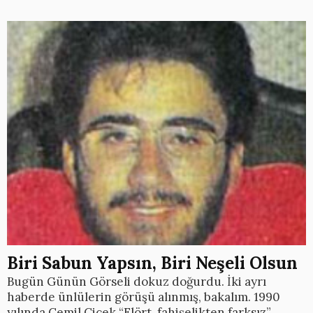
Biri Sabun Yapsın, Biri Neşeli Olsun
Bugün Günün Görseli dokuz doğurdu. İki ayrı
haberde ünlülerin görüşü alınmış, bakalım. 1990
yılında Cemil Çiçek “Flört, fahişelikten farksız”