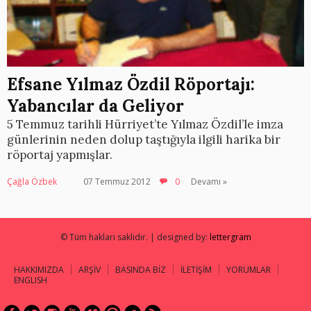
Efsane Yılmaz Özdil Röportajı:
Yabancılar da Geliyor
5 Temmuz tarihli Hürriyet’te Yılmaz Özdil’le imza
günlerinin neden dolup taştığıyla ilgili harika bir
röportaj yapmışlar.
Çağla Özbek
07 Temmuz 2012
0
Devamı »
© Tüm hakları saklıdır. | designed by:
lettergram
HAKKIMIZDA
ARŞİV
BASINDA BİZ
İLETİŞİM
YORUMLAR
ENGLISH