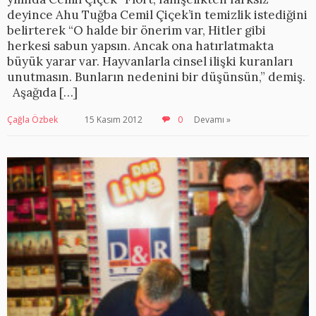
deyince Ahu Tuğba Cemil Çiçek’in temizlik istediğini
belirterek “O halde bir önerim var, Hitler gibi
herkesi sabun yapsın. Ancak ona hatırlatmakta
büyük yarar var. Hayvanlarla cinsel ilişki kuranları
unutmasın. Bunların nedenini bir düşünsün,” demiş.
Aşağıda […]
Çağla Özbek
15 Kasım 2012
0
Devamı »