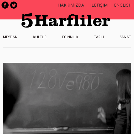
HAKKIMIZDA
İLETİŞİM
ENGLISH
MEYDAN
KÜLTÜR
ECİNNİLİK
TARİH
SANAT