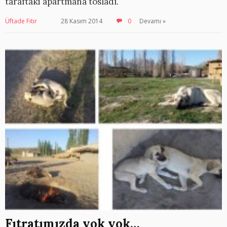
taraftaki apartmana tosladı.
Üftade Fıtır
28 Kasım 2014
0
Devamı »
Fıtratımızda yok yok…