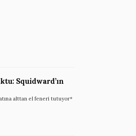
oktu: Squidward’ın
tına alttan el feneri tutuyor*