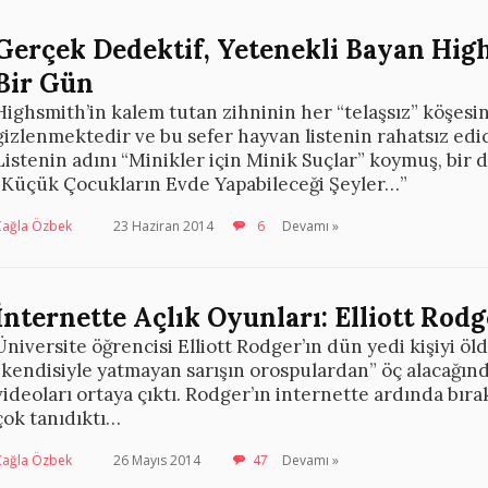
Gerçek Dedektif, Yetenekli Bayan High
Bir Gün
Highsmith’in kalem tutan zihninin her “telaşsız” köşesi
gizlenmektedir ve bu sefer hayvan listenin rahatsız edi
Listenin adını “Minikler için Minik Suçlar” koymuş, bir 
“Küçük Çocukların Evde Yapabileceği Şeyler…”
Çağla Özbek
23 Haziran 2014
6
Devamı »
İnternette Açlık Oyunları: Elliott Rod
Üniversite öğrencisi Elliott Rodger’ın dün yedi kişiyi ö
“kendisiyle yatmayan sarışın orospulardan” öç alacağın
videoları ortaya çıktı. Rodger’ın internette ardında bıra
çok tanıdıktı…
Çağla Özbek
26 Mayıs 2014
47
Devamı »