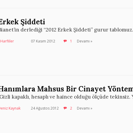
Erkek Şiddeti
Bianet’in derlediği “2012 Erkek Şiddeti” gurur tablomu
Harfliler
07 Kasım 2012
1
Devamı »
Hanımlara Mahsus Bir Cinayet Yöntem
‘Gizli kapaklı, hesaplı ve haince olduğu ölçüde tekinsiz. 
Deniz Kaynak
24 Ağustos 2012
2
Devamı »