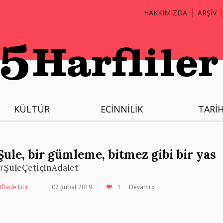
HAKKIMIZDA
ARŞİV
KÜLTÜR
ECİNNİLİK
TARİ
Şule, bir gümleme, bitmez gibi bir yas
#ŞuleÇetİçinAdalet
ftade Fıtır
07 Şubat 2019
1
Devamı »