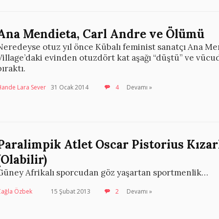
Ana Mendieta, Carl Andre ve Ölümü
Neredeyse otuz yıl önce Kübalı feminist sanatçı Ana 
Village’daki evinden otuzdört kat aşağı “düştü” ve vücudu
bıraktı.
Hande Lara Sever
31 Ocak 2014
4
Devamı »
Paralimpik Atlet Oscar Pistorius Kız
(Olabilir)
Güney Afrikalı sporcudan göz yaşartan sportmenlik…
Çağla Özbek
15 Şubat 2013
2
Devamı »