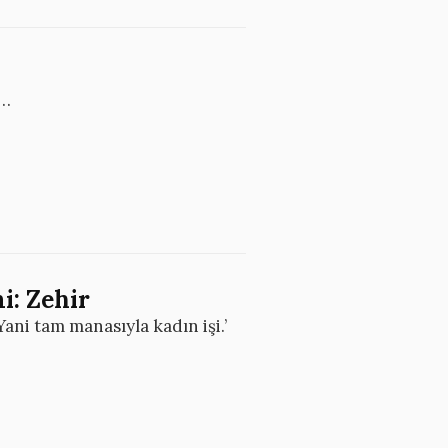
z…
i: Zehir
Yani tam manasıyla kadın işi.’