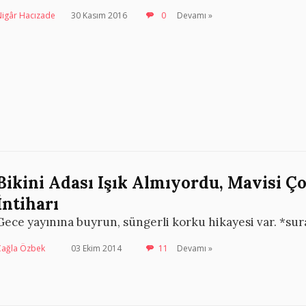
Nigâr Hacızade
30 Kasım 2016
0
Devamı »
Bikini Adası Işık Almıyordu, Mavisi Ç
İntiharı
Gece yayınına buyrun, süngerli korku hikayesi var. *sura
Çağla Özbek
03 Ekim 2014
11
Devamı »