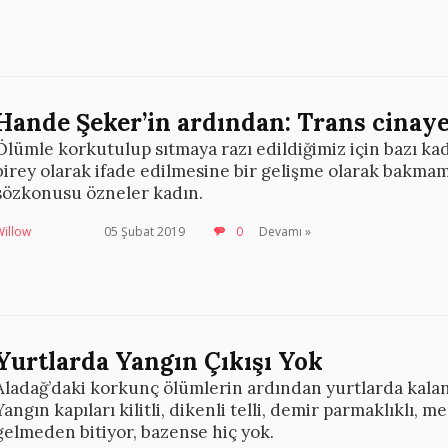
Hande Şeker’in ardından: Trans cinayet
Ölümle korkutulup sıtmaya razı edildiğimiz için bazı kad
birey olarak ifade edilmesine bir gelişme olarak bakmam
sözkonusu özneler kadın.
Willow
05 Şubat 2019
0
Devamı »
Yurtlarda Yangın Çıkışı Yok
Aladağ’daki korkunç ölümlerin ardından yurtlarda kalan 
Yangın kapıları kilitli, dikenli telli, demir parmaklıklı, 
gelmeden bitiyor, bazense hiç yok.