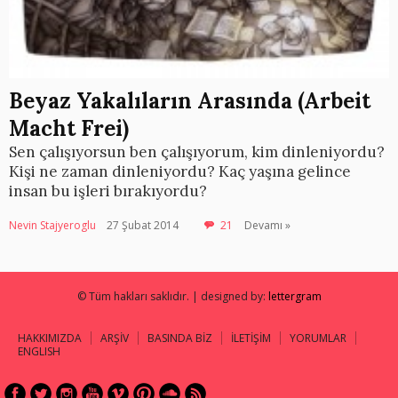
Beyaz Yakalıların Arasında (Arbeit
Macht Frei)
Sen çalışıyorsun ben çalışıyorum, kim dinleniyordu?
Kişi ne zaman dinleniyordu? Kaç yaşına gelince
insan bu işleri bırakıyordu?
Nevin Stajyeroglu
27 Şubat 2014
21
Devamı »
© Tüm hakları saklıdır. | designed by:
lettergram
HAKKIMIZDA
ARŞİV
BASINDA BİZ
İLETİŞİM
YORUMLAR
ENGLISH