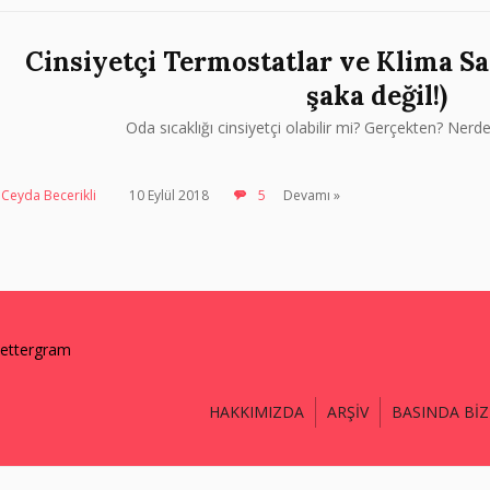
Cinsiyetçi Termostatlar ve Klima Sa
şaka değil!)
Oda sıcaklığı cinsiyetçi olabilir mi? Gerçekten? Ne
Ceyda Becerikli
10 Eylül 2018
5
Devamı »
lettergram
HAKKIMIZDA
ARŞİV
BASINDA BİZ