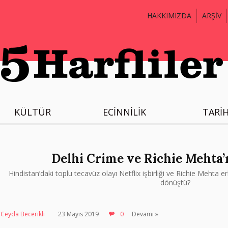
HAKKIMIZDA
ARŞİV
KÜLTÜR
ECİNNİLİK
TARİ
Delhi Crime ve Richie Mehta’n
Hindistan’daki toplu tecavüz olayı Netflix işbirliği ve Richie Mehta er
dönüştü?
Ceyda Becerikli
23 Mayıs 2019
0
Devamı »