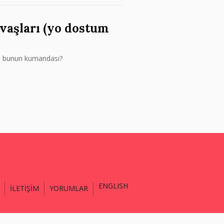
vaşları (yo dostum
rde bunun kumandası?
ENGLISH
İLETİŞİM
YORUMLAR