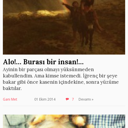
Alo!… Burası bir insan!…
Ayinin bir parçası olmayı yüksünmeden
kabullendim. Ama kimse istemedi. İğrenç bir şeye
bakar gibi önce kasenin içindekine, sonra yüzüme
baktılar.
Gani Met
01 Ekim 2014
7
Devamı »