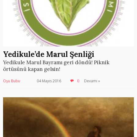
Yedikule’de Marul Şenliği
Yedikule Marul Bayramı geri döndü! Piknik
örtüsünü kapan gelsin!
Oşu Bubu
04 Mayıs 2016
0
Devamı »