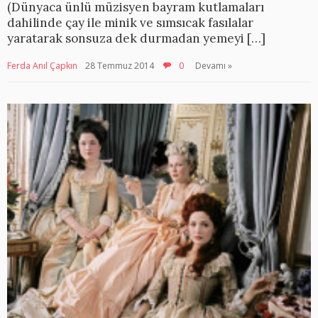
(Dünyaca ünlü müzisyen bayram kutlamaları
dahilinde çay ile minik ve sımsıcak fasılalar
yaratarak sonsuza dek durmadan yemeyi […]
Ferda Anıl Çapkın
28 Temmuz 2014
0
Devamı »