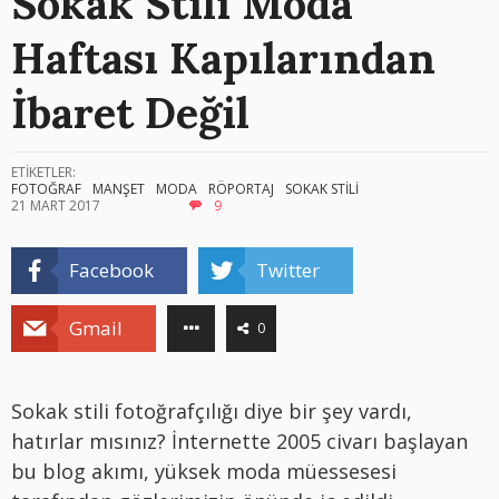
Sokak Stili Moda
Haftası Kapılarından
İbaret Değil
ETİKETLER:
FOTOĞRAF
MANŞET
MODA
RÖPORTAJ
SOKAK STİLİ
21 MART 2017
9
Facebook
Twitter
Gmail
0
Sokak stili fotoğrafçılığı diye bir şey vardı,
hatırlar mısınız? İnternette 2005 civarı başlayan
bu blog akımı, yüksek moda müessesesi