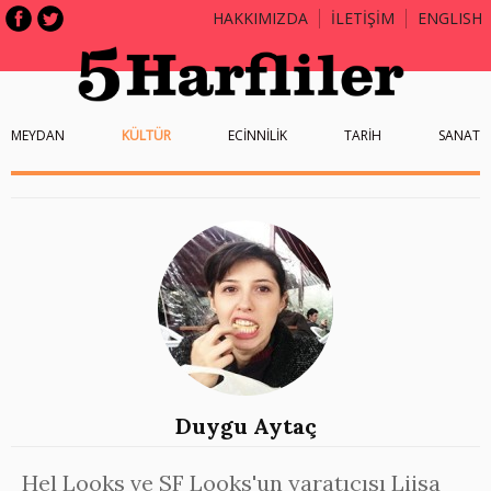
HAKKIMIZDA
İLETİŞİM
ENGLISH
MEYDAN
KÜLTÜR
ECİNNİLİK
TARİH
SANAT
Duygu Aytaç
Hel Looks ve SF Looks'un yaratıcısı Liisa