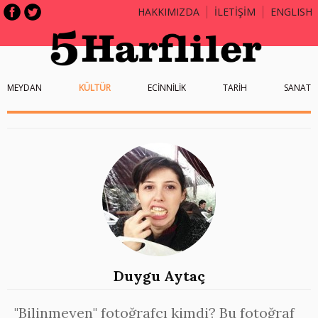
HAKKIMIZDA
İLETİŞİM
ENGLISH
MEYDAN
KÜLTÜR
ECİNNİLİK
TARİH
SANAT
Duygu Aytaç
"Bilinmeyen" fotoğrafçı kimdi? Bu fotoğraf