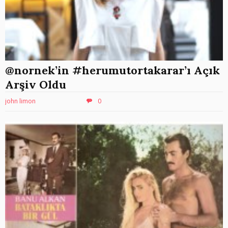
@nornek’in #herumutortakarar’ı Açık
Arşiv Oldu
john limon
0