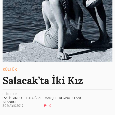
KÜLTÜR
Salacak’ta İki Kız
ETİKETLER:
ESKİ İSTANBUL
FOTOĞRAF
MANŞET
REGINA RELANG
İSTANBUL
30 MAYIS 2017
0