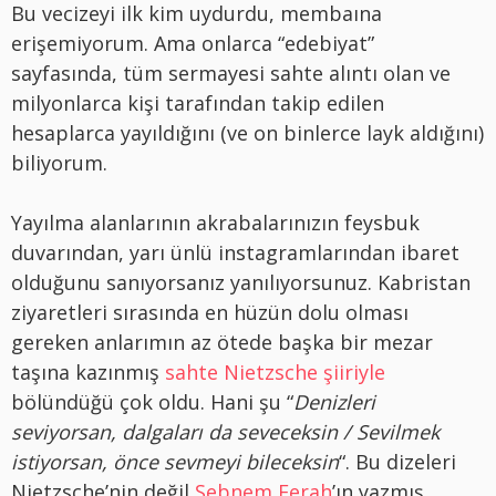
Bu vecizeyi ilk kim uydurdu, membaına
erişemiyorum. Ama onlarca “edebiyat”
sayfasında, tüm sermayesi sahte alıntı olan ve
milyonlarca kişi tarafından takip edilen
hesaplarca yayıldığını (ve on binlerce layk aldığını)
biliyorum.
Yayılma alanlarının akrabalarınızın feysbuk
duvarından, yarı ünlü instagramlarından ibaret
olduğunu sanıyorsanız yanılıyorsunuz. Kabristan
ziyaretleri sırasında en hüzün dolu olması
gereken anlarımın az ötede başka bir mezar
taşına kazınmış
sahte Nietzsche şiiriyle
bölündüğü çok oldu. Hani şu “
Denizleri
seviyorsan, dalgaları da seveceksin / Sevilmek
istiyorsan, önce sevmeyi bileceksin
“. Bu dizeleri
Nietzsche’nin değil
Şebnem Ferah
’ın yazmış