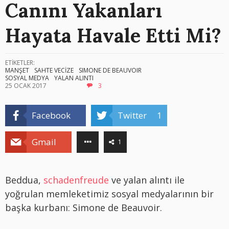
Canını Yakanları
Hayata Havale Etti Mi?
ETİKETLER:
MANŞET
SAHTE VECİZE
SIMONE DE BEAUVOIR
SOSYAL MEDYA
YALAN ALINTI
25 OCAK 2017
3
Facebook
Twitter
1
Gmail
1
Beddua,
schadenfreude
ve yalan alıntı ile
yoğrulan memleketimiz sosyal medyalarının bir
başka kurbanı: Simone de Beauvoir.