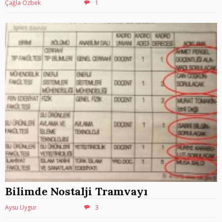
Çağla Özbek
1
Bilimde Nostalji Tramvayı
Aysu Uygur
3