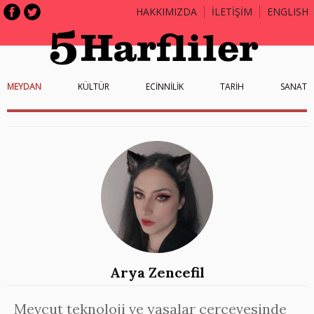
HAKKIMIZDA
İLETİŞİM
ENGLISH
MEYDAN
KÜLTÜR
ECİNNİLİK
TARİH
SANAT
Arya Zencefil
Mevcut teknoloji ve yasalar çerçevesinde