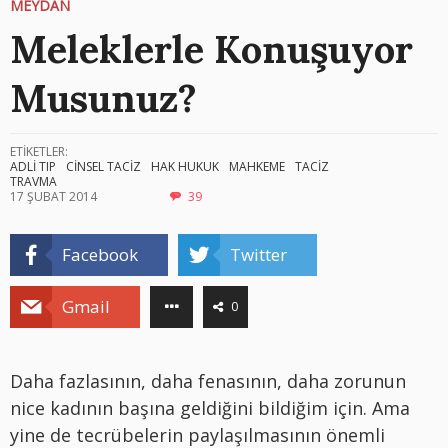
MEYDAN
Meleklerle Konuşuyor
Musunuz?
ETİKETLER:
ADLİ TIP
CİNSEL TACİZ
HAK HUKUK
MAHKEME
TACİZ
TRAVMA
17 ŞUBAT 2014
39
Facebook
Twitter
Gmail
0
Daha fazlasının, daha fenasının, daha zorunun
nice kadının başına geldiğini bildiğim için. Ama
yine de tecrübelerin paylaşılmasının önemli