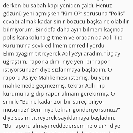
derken bu sabah kapı yeniden çaldı. Henüz
gözünü yeni açmışken “Kim O?” sorusuna “Polis”
cevabı almak kadar sinir bozucu başka ne olabilir
bilmiyorum. Bir defa daha ayın bilmem kaçında
polis karakoluna gitmem ve oradan da Adli Tıp
Kurumu’na sevk edilmem emrediliyordu.
Elim ayağım titreyerek Adliye’yi aradım. “Üç ay
uğraştım, rapor aldım, niye yeni bir rapor
istiyorsunuz?” diye sızlanmaya başladım. O
raporu Asliye Mahkemesi istemiş, bu yeni
mahkemede geçmezmiş, tekrar Adli Tıp
kurumuna gidip rapor almam gerekirmiş. O
sinirle “Bu ne kadar zor bir süreç biliyor
musunuz? Beni niye tekrar gönderiyorsunuz?”
diye sesim titreyerek sayıklamaya başladım.
“Bu raporu almayı reddedersem ne olur?” diye