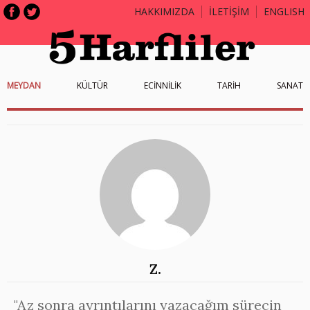
HAKKIMIZDA
İLETİŞİM
ENGLISH
MEYDAN
KÜLTÜR
ECİNNİLİK
TARİH
SANAT
Z.
"Az sonra ayrıntılarını yazacağım sürecin